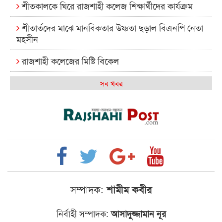
শীতকালকে ঘিরে রাজশাহী কলেজ শিক্ষার্থীদের কার্যক্রম
শীতার্তদের মাঝে মানবিকতার উষ্ণতা ছড়াল বিএনপি নেতা
মহসীন
রাজশাহী কলেজের মিষ্টি বিকেল
কেমন আছে আমাদের দেশের মধ্যবিত্তরা
সব খবর
রাজশাহী কলেজ ক্যারিয়ার ক্লাবের নেতৃত্বে ইসমাইল- বিশাল
রাজশাইন একাডেমির ফল প্রকাশ ও পুরস্কার বিতরণ
রাজশাহী কলেজের শিক্ষার্থী শাখাওয়াত পেলেন স্টার
এক্সিলেন্স অ্যাওয়ার্ড
বিশ্ব নদী বিবস উপলক্ষে নদী সুরক্ষায় নাওযাত্রা
সম্পাদক:
শামীম কবীর
খেলার মাঠে বানানো হয়েছে গর্ত ঝুঁকিতে আষাড়িয়াদহর দুই
নির্বাহী সম্পাদক:
আসাদুজ্জামান নূর
বিদ্যালয়