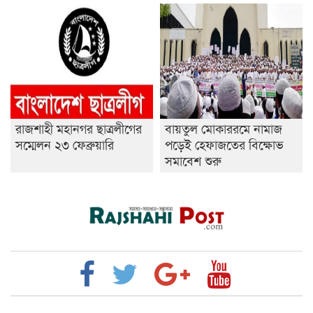
রাজশাহী মহানগর ছাত্রলীগের
বায়তুল মোকাররমে নামাজ
সম্মেলন ২৩ ফেব্রুয়ারি
পড়েই হেফাজতের বিক্ষোভ
সমাবেশ শুরু