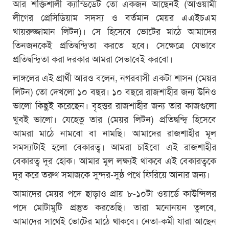
আর শক্তিশালী ক্যান্ডিডেট তো একজন আছেনই (আওয়ামী
লীগের প্রেসিডিয়াম সদস্য ও বর্তমান মেয়র এএইচএম
খায়রুজ্জামান লিটন)। সে হিসেবে ভোটের মাঠে আমাদের
তিনজনকেই প্রতিদ্বন্দ্বিতা করতে হবে। সেক্ষেত্রে যেভাবে
প্রতিদ্বন্দ্বিতা করা দরকার আমরা সেভাবেই করবো।
লাঙ্গলের এই প্রার্থী আরও বলেন, নগরবাসী একটা শাসন (মেয়র
লিটন) তো দেখলো ১০ বছর। ১০ বছরে রাজশাহীর জন্য উনিও
ভালো কিছুই করেছেন। বৃহত্তর রাজশাহীর জন্য তার কাজগুলো
খুবই ভালো। যেহেতু তার (মেয়র লিটন) প্রতিদ্বন্দ্বি হিসেবে
আমরা মাঠে নামবো বা নামছি। আমাদের রাজশাহীর মূল
সমস্যাটাই হলো বেকারত্ব। আমরা চাইবো এই রাজশাহীর
বেকারত্ব দূর হোক। আমার মূল লক্ষ্যই থাকবে এই বেকারত্বকে
দূর করে তরুণ সমাজকে সুন্দর-সুষ্ঠ পথে ফিরিয়ে আনার জন্য।
আমাদের মেয়র পদে ছাড়াও প্রায় ৮-১০টা ওয়ার্ডে কাউন্সিলর
পদে মোটামুটি প্রস্তুত করতেছি। তারা মনোনয়ন তুলবে,
আমাদের সাথেই ভোটের মাঠে থাকবে। নেতা-কর্মী যারা আছেন