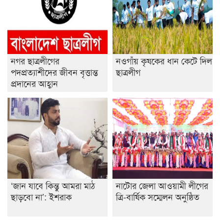
শেষ সময়ে ভোট কারচুরি অভিযোগ আবিদের
নগর ছাত্রলীগের
নওগাঁয় কৃষকের ধান কেটে দিল
পদপ্রত্যাশীদের জীবন বৃত্তান্ত
ছাত্রলীগ
প্রদানের আহ্বান
‘জান যাবে কিন্তু আমরা মাঠ
নাটোর জেলা আওয়ামী লীগের
ছাড়বো না’: ইশরাক
ত্রি-বার্ষিক সম্মেলন অনুষ্ঠিত