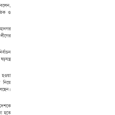
পুরস্কার বিতরণ
 বলেন,
ৈতিক ও
রাজশাহী কলেজের শিক্ষার্থী শাখাওয়াত
পেলেন স্টার এক্সিলেন্স অ্যাওয়ার্ড
মহানগর
বিশ্ব নদী বিবস উপলক্ষে নদী সুরক্ষায়
 লীগের
নাওযাত্রা
খেলার মাঠে বানানো হয়েছে গর্ত
র্বাচন
ঝুঁকিতে আষাড়িয়াদহর দুই বিদ্যালয়
যন্ত্র
ইসলামের ইতিহাস ও সংস্কৃতি বিভাগের
লাইট হাউজ ক্লাবের নেতৃত্ব ইসতিয়াক-
ত হওয়া
মাহফুজ
া নিয়ে
ডাকসুতে শিবিরের নিরঙ্কুশ জয়
লেছেন।
রাজশাহীতে ট্রাকচাপায় ভ্যানচালক
নিহত
 দেশকে
না হতে