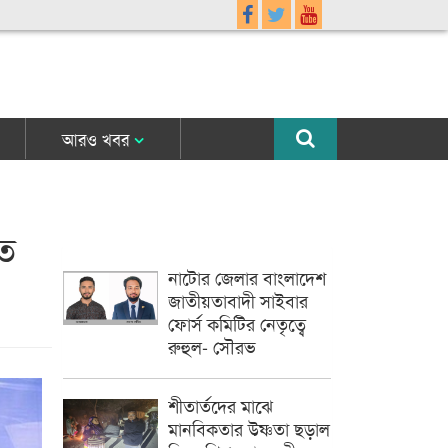
আরও খবর
তে
নাটোর জেলার বাংলাদেশ
জাতীয়তাবাদী সাইবার
ফোর্স কমিটির নেতৃত্বে
রুহুল- সৌরভ
শীতার্তদের মাঝে
মানবিকতার উষ্ণতা ছড়াল