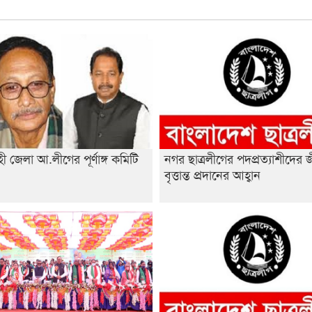
ী জেলা আ.লীগের পূর্ণাঙ্গ কমিটি
নগর ছাত্রলীগের পদপ্রত্যাশীদের 
া
বৃত্তান্ত প্রদানের আহ্বান