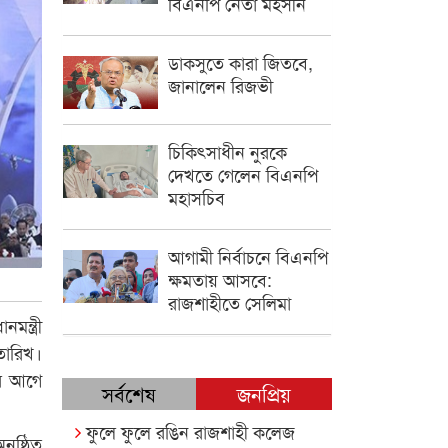
বিএনপি নেতা মহসীন
ডাকসুতে কারা জিতবে,
জানালেন রিজভী
চিকিৎসাধীন ‍নুরকে
দেখতে গেলেন বিএনপি
মহাসচিব
আগামী নির্বাচনে বিএনপি
ক্ষমতায় আসবে:
রাজশাহীতে সেলিমা
ন্ত্রী
তারিখ।
ের আগে
সর্বশেষ
জনপ্রিয়
ফুলে ফুলে রঙিন রাজশাহী কলেজ
ুষ্ঠিত