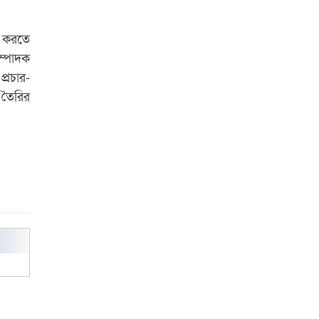
শেষ সময়ে ভোট কারচুরি অভিযোগ
আবিদের
ন করতে
ম্পাদক
প্রচার-
 তৈরির