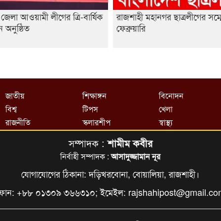
জেলা আওয়ামী লীগের ত্রি-বার্ষিক
রাজশাহী মহানগর ছাত্রলীগের সম্
ন অনুষ্ঠিত
ফেব্রুয়ারি
জাতীয়
শিক্ষাঙ্গন
বিনোদন
বিশ্ব
টিপস
খেলা
রাজনীতি
স্কলারশীপ
স্বাস্থ্য
সম্পাদক :
শামীম কবীর
নির্বাহী সম্পাদক :
আসাদুজ্জামান নূর
যোগাযোগের ঠিকানা: দড়িখরবোনা, বোয়ালিয়া, রাজশাহী।
ফোন: +৮৮ ০১৩০৯ ৩৬৬৩১০; ইমেইল:
rajshahipost@gmail.c