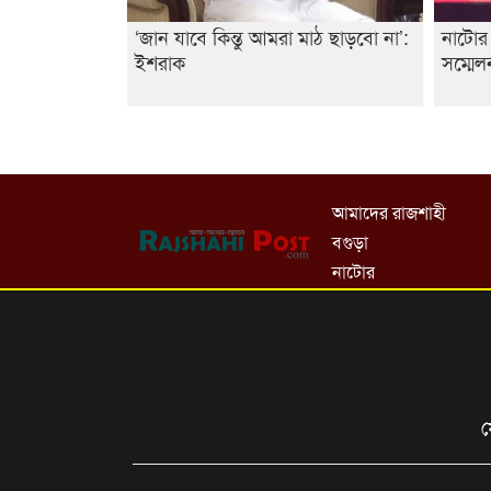
‘জান যাবে কিন্তু আমরা মাঠ ছাড়বো না’:
নাটোর 
ইশরাক
সম্মেল
আমাদের রাজশাহী
বগুড়া
নাটোর