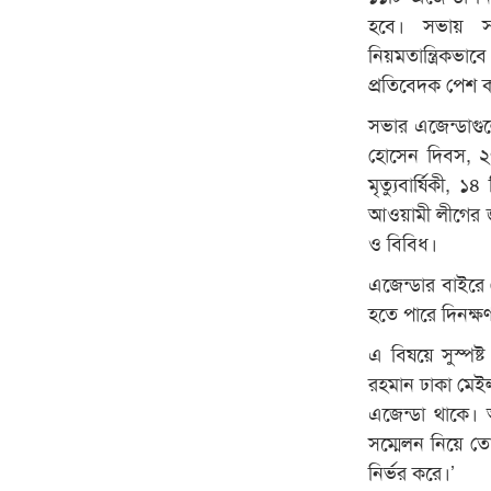
হবে। সভায় স
নিয়মতান্ত্রিকভ
প্রতিবেদক পেশ 
সভার এজেন্ডাগুল
হোসেন দিবস, ২৭
মৃত্যুবার্ষিকী,
আওয়ামী লীগের জা
ও বিবিধ।
এজেন্ডার বাইরে
হতে পারে দিনক্ষ
এ বিষয়ে সুস্পষ্
রহমান ঢাকা মেই
এজেন্ডা থাকে। 
সম্মেলন নিয়ে ত
নির্ভর করে।’