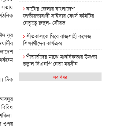
 সভায়
নাটোর জেলার বাংলাদেশ
ংগঠনিক
জাতীয়তাবাদী সাইবার ফোর্স কমিটির
নেতৃত্বে রুহুল- সৌরভ
ীদ নূর
শীতকালকে ঘিরে রাজশাহী কলেজ
ার্দীর
শিক্ষার্থীদের কার্যক্রম
ংলাদেশ
শীতার্তদের মাঝে মানবিকতার উষ্ণতা
্যক্রম
ছড়াল বিএনপি নেতা মহসীন
রাজশাহী কলেজের মিষ্টি বিকেল
সব খবর
য়। ঠিক
কেমন আছে আমাদের দেশের
মধ্যবিত্তরা
 আবদুর
 বিবিধ
রাজশাহী কলেজ ক্যারিয়ার ক্লাবের
ুশকিল।
নেতৃত্বে ইসমাইল- বিশাল
ীর ওপর
রাজশাইন একাডেমির ফল প্রকাশ ও