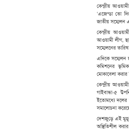
কেন্দ্রীয় আওয়
‘এজেন্ডা তো দ
জাতীয় সম্মেলন 
কেন্দ্রীয় আওয়
আওয়ামী লীগ, ছা
সম্মেলনের তারিখ
এদিকে সম্মেলন ছ
কমিশনের ভূমিক
মোকাবেলা করার বিষ
কেন্দ্রীয় আওয়া
গাইবান্ধা-৫ উপ
ইতোমধ্যে দলের 
সমালোচনা করেছে
দেশজুড়ে এই মুহূ
অস্থিতিশীল কর