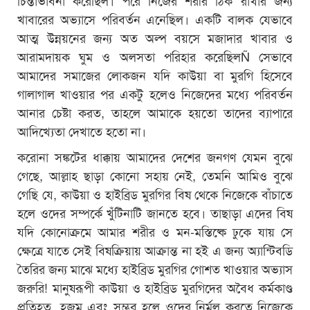
খাবারের অভ্যাসে পরিবর্তন এনেছিল। একটি বালক যেভাবে
আত্ম উন্নয়নের জন্য অত অল্প বয়সে মজাদার খাবার ও
আরামদায়ক ঘুম ও অলসতা পরিহার করেছিলÑ সেভাবে
আমাদের সমাজের লোকজন যদি কাউয়া বা মুরগি হিসেবে
গালাগাল খাওয়ার পর একটু হলেও নিজেদের মধ্যে পরিবর্তন
আনার চেষ্টা করত, তাহলে আমাকে হয়তো তাদের ব্যাপারে
আদিখ্যেতা দেখাতে হতো না।
করোনা সঙ্কটের ধাক্কায় আমাদের দেশের জনগণ যেমন বুঝে
গেছে, আল্লাহ ছাড়া কোনো সহায় নেই, তেমনি আমিও বুঝে
গেছি যে, কাউয়া ও হাইব্রিড মুরগির বিষ থেকে নিজেকে বাঁচাতে
হলে ওদের সম্পর্কে খুঁটিনাটি জানতে হবে। তাছাড়া এদের বিষ
যদি কোনোক্রমে আমার শরীর ও মন-মস্তিষ্কে ঢুকে যায় সে
ক্ষেত্রে যাতে সেই বিষক্রিয়ায় আক্রান্ত না হই এ জন্য অ্যান্টিবডি
তৈরির জন্য মাঝে মধ্যে হাইব্রিড মুরগির গোশত খাওয়ার অভ্যাস
জরুরি! মানুষরূপী কাউয়া ও হাইব্রিড মুরগিদের অবৈধ কর্মকাণ্ড
প্রতিহত, হজম এবং সম্ভব হলে ওদের নির্মূল করতে নিজেকে