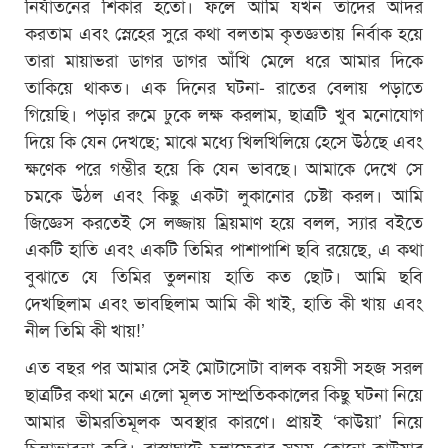
নির্যাতনের শিকার হতো। ফলে আমি যখন তাদের আদর
করতাম এবং স্নেহের সুরে কথা বলতাম কৃতজ্ঞতায় নির্বাক হয়ে
তারা মায়াভরা ডাগর ডাগর আঁখি মেলে ধরে আমার দিকে
তাকিয়ে থাকত। এক দিনের ঘটনা- রাতের বেলায় পড়াতে
গিয়েছি। পড়ার রুমে ঢুকে লক্ষ করলাম, ছাত্রটি খুব মনোযোগ
দিয়ে কি যেন দেখছে; মাঝে মধ্যে খিলখিলিয়ে হেসে উঠছে এবং
ক্ষণেক পরে গম্ভীর হয়ে কি যেন ভাবছে। আমাকে দেখে সে
চমকে উঠল এবং কিছু একটা লুকানোর চেষ্টা করল। আমি
জিজ্ঞেস করতেই সে লজ্জায় ম্রিয়মাণ হয়ে বলল, স্যার বইতে
একটি হাতি এবং একটি তিমির পাশাপাশি ছবি রয়েছে, এ কথা
বুঝাতে যে তিমির তুলনায় হাতি কত ছোট। আমি ছবি
দেখছিলাম এবং ভাবছিলাম আমি কী খাই, হাতি কী খায় এবং
নীল তিমি কী খায়!’
এত বছর পর আমার সেই মোটাসোটা বালক বয়সী সহজ সরল
ছাত্রটির কথা মনে এলো মূলত সাম্প্রতিককালের কিছু ঘটনা নিয়ে
আমার ভীমরতিমূলক অবস্থার কারণে। প্রায়ই ‘কাউয়া’ নিয়ে
চিন্তাভাবনা করি। রাস্তাঘাটে চলাফেরার সময় কোনো কাউয়ার