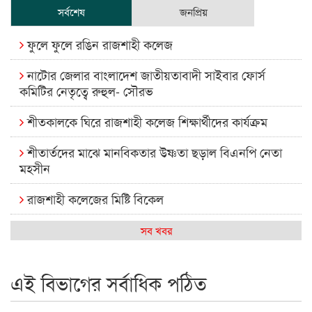
সর্বশেষ
জনপ্রিয়
ফুলে ফুলে রঙিন রাজশাহী কলেজ
নাটোর জেলার বাংলাদেশ জাতীয়তাবাদী সাইবার ফোর্স
কমিটির নেতৃত্বে রুহুল- সৌরভ
শীতকালকে ঘিরে রাজশাহী কলেজ শিক্ষার্থীদের কার্যক্রম
শীতার্তদের মাঝে মানবিকতার উষ্ণতা ছড়াল বিএনপি নেতা
মহসীন
রাজশাহী কলেজের মিষ্টি বিকেল
কেমন আছে আমাদের দেশের মধ্যবিত্তরা
সব খবর
রাজশাহী কলেজ ক্যারিয়ার ক্লাবের নেতৃত্বে ইসমাইল- বিশাল
এই বিভাগের সর্বাধিক পঠিত
রাজশাইন একাডেমির ফল প্রকাশ ও পুরস্কার বিতরণ