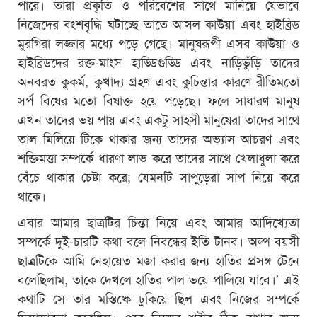
পারে। তারা প্রকৃতি ও পরিবেশের সাথে মানিয়ে যেভাবে
নিজেদের বংশবৃদ্ধি ঘটাচ্ছে তাতে আসল কাউয়া এবং হাইব্রিড
মুরগিরা লজ্জার মধ্যে পড়ে গেছে। মানুষরূপী এসব কাউয়া ও
হাইব্রিডদের রক্ত-মাংস হাড্ডিগুড্ডি এবং নাড়িভুঁড়ি তাদের
অনবরত কুকর্ম, কুখাদ্য গ্রহণ এবং কুচিন্তার কারণে রীতিমতো
সর্প বিষের মতো বিষাক্ত হয়ে পড়েছে। ফলে সাধারণ মানুষ
এখন তাদের ভয় পায় এবং একটু সাহসী মানুষেরা তাদের সাথে
তাল মিলিয়ে টিকে থাকার জন্য তাদের অভ্যাস আচরণ এবং
শক্তিমত্তা সম্পর্কে ধারণা লাভ করে তাদের সাথে খেলাধুলা করে
বেঁচে থাকার চেষ্টা করে; যেমনটি সাপুড়েরা সাপ নিয়ে করে
থাকে।
এবার আমার ছাত্রটির চিন্তা নিয়ে এবং আমার আদিখ্যেতা
সম্পর্কে দুই-চারটি কথা বলে নিবন্ধের ইতি টানব। অল্প বয়সী
ছাত্রটিকে আমি নেহায়েত মজা করার জন্য হাতির প্রসঙ্গ টেনে
বলেছিলাম, তাকে দেখলে হাতির পাল ভয়ে পালিয়ে যাবে।’ এই
কথাটি সে তার মস্তিষ্কে ঢুকিয়ে ছিল এবং নিজের সম্পর্কে
চিন্তাভাবনা করেছিল। পরে নিজের শরীর ঠিক রাখার জন্য