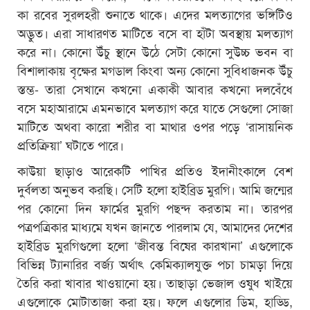
কা রবের সুরলহরী শুনাতে থাকে। এদের মলত্যাগের ভঙ্গিটিও
অদ্ভুত। এরা সাধারণত মাটিতে বসে বা হাঁটা অবস্থায় মলত্যাগ
করে না। কোনো উঁচু স্থানে উঠে সেটা কোনো সুউচ্চ ভবন বা
বিশালাকায় বৃক্ষের মগডাল কিংবা অন্য কোনো সুবিধাজনক উঁচু
স্তম্ভ- তারা সেখানে কখনো একাকী আবার কখনো দলবেঁধে
বসে মহাআরামে এমনভাবে মলত্যাগ করে যাতে সেগুলো সোজা
মাটিতে অথবা কারো শরীর বা মাথার ওপর পড়ে ‘রাসায়নিক
প্রতিক্রিয়া’ ঘটাতে পারে।
কাউয়া ছাড়াও আরেকটি পাখির প্রতিও ইদানীংকালে বেশ
দুর্বলতা অনুভব করছি। সেটি হলো হাইব্রিড মুরগি। আমি জন্মের
পর কোনো দিন ফার্মের মুরগি পছন্দ করতাম না। তারপর
পত্রপত্রিকার মাধ্যমে যখন জানতে পারলাম যে, আমাদের দেশের
হাইব্রিড মুরগিগুলো হলো ‘জীবন্ত বিষের কারখানা’ এগুলোকে
বিভিন্ন ট্যানারির বর্জ্য অর্থাৎ কেমিক্যালযুক্ত পচা চামড়া দিয়ে
তৈরি করা খাবার খাওয়ানো হয়। তাছাড়া ভেজাল ওষুধ খাইয়ে
এগুলোকে মোটাতাজা করা হয়। ফলে এগুলোর ডিম, হাড্ডি,