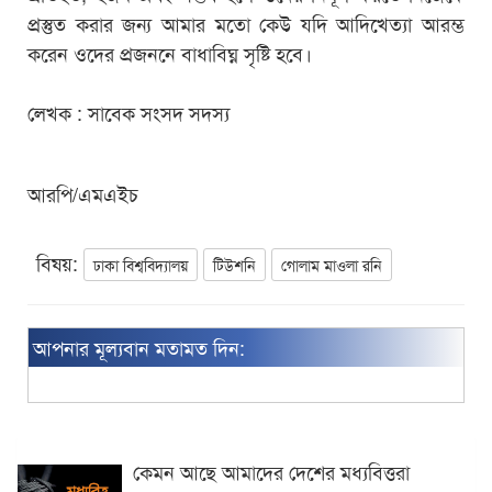
প্রস্তুত করার জন্য আমার মতো কেউ যদি আদিখেত্যা আরম্ভ
করেন ওদের প্রজননে বাধাবিঘ্ন সৃষ্টি হবে।
লেখক : সাবেক সংসদ সদস্য
আরপি/এমএইচ
বিষয়:
ঢাকা বিশ্ববিদ্যালয়
টিউশনি
গোলাম মাওলা রনি
আপনার মূল্যবান মতামত দিন:
কেমন আছে আমাদের দেশের মধ্যবিত্তরা