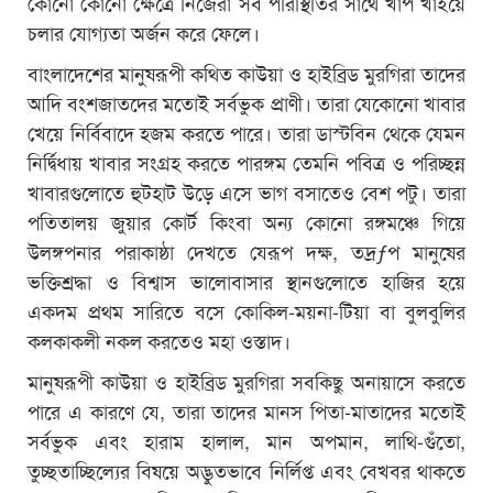
কোনো কোনো ক্ষেত্রে নিজেরা সব পরিস্থিতির সাথে খাপ খাইয়ে
চলার যোগ্যতা অর্জন করে ফেলে।
বাংলাদেশের মানুষরূপী কথিত কাউয়া ও হাইব্রিড মুরগিরা তাদের
আদি বংশজাতদের মতোই সর্বভুক প্রাণী। তারা যেকোনো খাবার
খেয়ে নির্বিবাদে হজম করতে পারে। তারা ডাস্টবিন থেকে যেমন
নির্দ্বিধায় খাবার সংগ্রহ করতে পারঙ্গম তেমনি পবিত্র ও পরিচ্ছন্ন
খাবারগুলোতে হুটহাট উড়ে এসে ভাগ বসাতেও বেশ পটু। তারা
পতিতালয় জুয়ার কোর্ট কিংবা অন্য কোনো রঙ্গমঞ্চে গিয়ে
উলঙ্গপনার পরাকাষ্ঠা দেখতে যেরূপ দক্ষ, তদ্রƒপ মানুষের
ভক্তিশ্রদ্ধা ও বিশ্বাস ভালোবাসার স্থানগুলোতে হাজির হয়ে
একদম প্রথম সারিতে বসে কোকিল-ময়না-টিয়া বা বুলবুলির
কলকাকলী নকল করতেও মহা ওস্তাদ।
মানুষরূপী কাউয়া ও হাইব্রিড মুরগিরা সবকিছু অনায়াসে করতে
পারে এ কারণে যে, তারা তাদের মানস পিতা-মাতাদের মতোই
সর্বভুক এবং হারাম হালাল, মান অপমান, লাথি-গুঁতো,
তুচ্ছতাচ্ছিল্যের বিষয়ে অদ্ভুতভাবে নির্লিপ্ত এবং বেখবর থাকতে