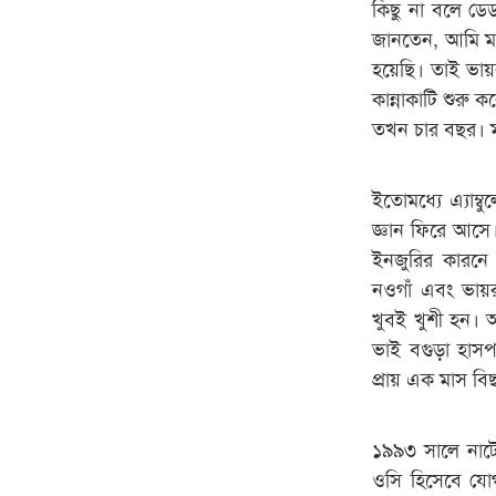
কিছু না বলে ডেডব
জানতেন, আমি মহ
হয়েছি। তাই ভায়র
কান্নাকাটি শুরু
তখন চার বছর। মা
ইতোমধ্যে এ্যাম্
জ্ঞান ফিরে আসে
ইনজুরির কারনে 
নওগাঁ এবং ভায়
খুবই খুশী হন। 
ভাই বগুড়া হাস
প্রায় এক মাস ব
১৯৯৩ সালে নাটো
ওসি হিসেবে যো