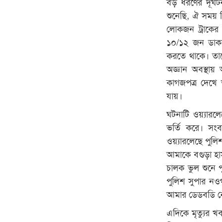
বড় ধরণের দূর্ঘ
শুনেছি, ঐ সময় প
লোকজন ট্রাকে
১০/১২ জন ডাকা
করতে থাকে। তাদ
অজ্ঞান অবস্থায় 
কাগজপত্র দেখে 
যায়।
ঘটনাটি ওয়্যারলেছ
ভর্তি করে। সং
ওয়্যারলেছে পুলি
আমাকে বগুড়া হাস
চালক ভুল শুনে প
পুলিশ সুপার নও
আমার ডেডবডি নেওয়
এদিকে মৃত্যুর খ