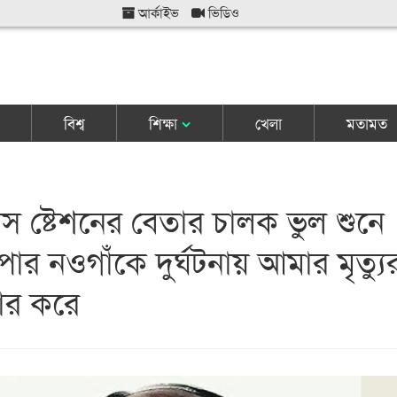
আর্কাইভ
ভিডিও
বিশ্ব
শিক্ষা
খেলা
মতামত
েস ষ্টেশনের বেতার চালক ভুল শুনে
পার নওগাঁকে দুর্ঘটনায় আমার মৃত্যু
চার করে