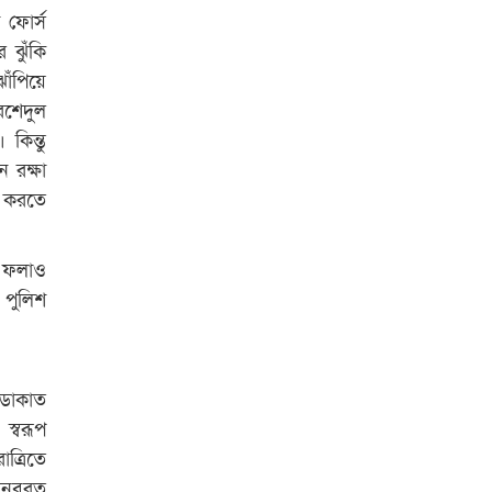
 ফোর্স
বিশ্ব নদী বিবস উপলক্ষে নদী সুরক্ষায়
 ঝুঁকি
নাওযাত্রা
াঁপিয়ে
রশেদুল
খেলার মাঠে বানানো হয়েছে গর্ত
কিন্তু
ঝুঁকিতে আষাড়িয়াদহর দুই বিদ্যালয়
 রক্ষা
ইসলামের ইতিহাস ও সংস্কৃতি বিভাগের
র করতে
লাইট হাউজ ক্লাবের নেতৃত্ব ইসতিয়াক-
মাহফুজ
ে ফলাও
ডাকসুতে শিবিরের নিরঙ্কুশ জয়
 পুলিশ
রাজশাহীতে ট্রাকচাপায় ভ্যানচালক
নিহত
 ডাকাত
শেষ সময়ে ভোট কারচুরি অভিযোগ
স্বরূপ
আবিদের
ত্রিতে
 অনবরত