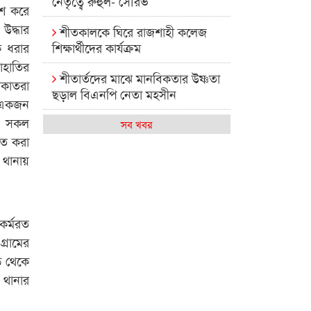
নেতৃত্বে রুহুল- সৌরভ
েশ করে
 উদ্ধার
শীতকালকে ঘিরে রাজশাহী কলেজ
ে ধরার
শিক্ষার্থীদের কার্যক্রম
াহাতির
শীতার্তদের মাঝে মানবিকতার উষ্ণতা
াকাতরা
ছড়াল বিএনপি নেতা মহসীন
 একজন
িত সকল
রাজশাহী কলেজের মিষ্টি বিকেল
সব খবর
িত করা
কেমন আছে আমাদের দেশের
 থানায়
মধ্যবিত্তরা
রাজশাহী কলেজ ক্যারিয়ার ক্লাবের
নেতৃত্বে ইসমাইল- বিশাল
কর্মরত
্রামের
রাজশাইন একাডেমির ফল প্রকাশ ও
ি থেকে
পুরস্কার বিতরণ
 থানার
রাজশাহী কলেজের শিক্ষার্থী শাখাওয়াত
পেলেন স্টার এক্সিলেন্স অ্যাওয়ার্ড