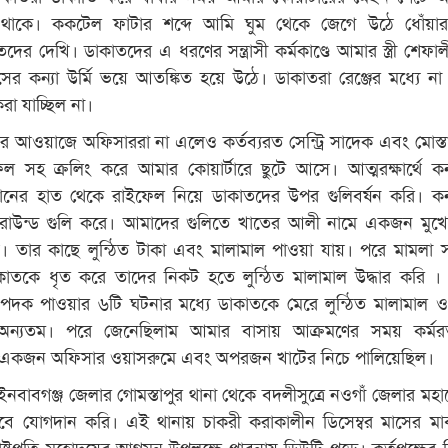
াকে। ককটেল ফাটার শব্দে আমি ঘুম থেকে জেগে উঠে ধোঁয়ার 
দের দেখি। ডাকাতদের এ ধরণের সন্ত্রাসী কর্মকাণ্ডে আমার স্ত্রী শেফা
 কন্যা উর্মি ভয়ে আতঙ্কিত হয়ে উঠে। ডাকাতরা রেঞ্জের মধ্যে না
 করা যাচ্ছিল না।
আওয়াজে অফিসাররা না এলেও কর্তব্যরত সেন্ট্রি সাদেক এবং মোস্ত
 সহ ক্রলিং করে আমার কোয়ার্টারে ছুটে আসে। আত্মরক্ষার্থে কন
মানের হাত থেকে রাইফেল নিয়ে ডাকাতদের উপর গুলিবর্ষন করি। কন
াউন্ড গুলি করে। আমাদের গুলিতে খাতের আলী নামে একজন মুখো
 তার কাছে লুন্ঠিত টাকা এবং মালামাল পাওয়া যায়। পরে মামলা সংক
তকে ধৃত করে তাদের নিকট হতে লুন্ঠিত মালামাল উদ্ধার করি 
িশ পদক পাওয়ার ৬টি ঘটনার মধ্যে ডাকাতকে মেরে লুন্ঠিত মালামাল ও 
 অন্যতম। পরে জেনেছিলাম আমার বাসায় আক্রমণের সময় কর্মর
ে একজন অফিসার ওয়াসরুমে এবং অপরজন খাটের নিচে পালিয়েছিল।
ইনবাবগঞ্জ জেলার গোমস্তাপুর থানা থেকে বদলীসুত্রে নওগাঁ জেলার মহা
বে যোগদান করি। এই থানায় চাকরী করাকালীন ডিসেম্বর মাসের মা
াষ্ট্রপতি মহোদয়ের আগমন উপলক্ষে পাবনায় ডিউটি পড়ে। কর্তৃপক্ষের নি