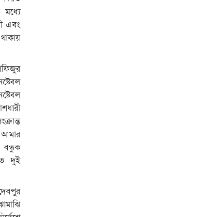
মধ্যে
লী এবং
 থাকায়
াফিজুর
ষ্টেবল
ষ্টেবল
শধারী
্রান্ত
। আমার
বন্ধুক
ত দুই
দেবপুর
ঝামাঝি
র্দেশে