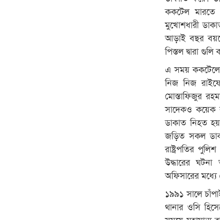
ককটেল মারতে থ
মুখোশধারী ডাকাত
আড়াই বছর বয়সের
পিস্তল দ্বারা গুলি
এ সময় ককটেলের 
নিজ নিজ রাইফেল
মোস্তাফিজুর রহ
সাদেকও কয়েক র
ডাকাত নিহত হয়।
জড়িত সকল ডাকা
রাষ্ট্রপতির পুল
উদ্ধারের ঘটনা
অফিসারের মধ্য
১৯৯১ সালে চাঁপা
থানার ওসি হিসে
সময়ে মহামান্য র