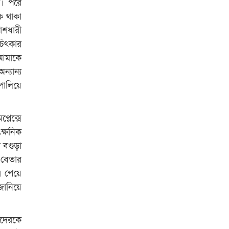
ে। পরে
ে থাকা
শধারী
িৎকার
 আমাকে
্যান্য
পালিয়ে
্লেক্সে
্ষনিক
 বগুড়া
 বেতার
র পেয়ে
জানিয়ে
যদেরকে