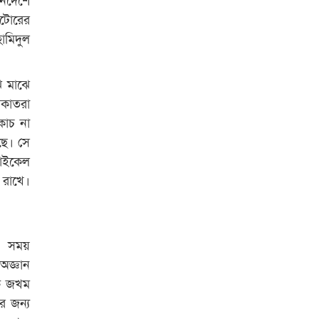
াটোরের
ামিদুল
ে মাঝে
ডাকাতরা
কোচ না
ছে। সে
সাইকেল
 রাখে।
ার সময়
অজ্ঞান
্ত জখম
র জন্য