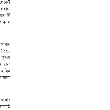
ব থেকেই
রওয়ানা
স্ত্রী
ির বয়স
ে আমার
ন? হেড
 সুপার
ে তারা
 হামিদ
আমাকে
 থানার
ডাকাতি