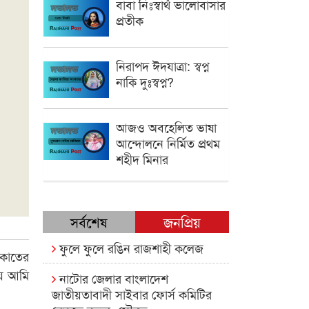
বাবা নিঃস্বার্থ ভালোবাসার
প্রতীক
নিরাপদ ঈদযাত্রা: স্বপ্ন
নাকি দুঃস্বপ্ন?
আজও অবহেলিত ভাষা
আন্দোলনে নির্মিত প্রথম
শহীদ মিনার
সর্বশেষ
জনপ্রিয়
ফুলে ফুলে রঙিন রাজশাহী কলেজ
াকাতের
ময় আমি
নাটোর জেলার বাংলাদেশ
জাতীয়তাবাদী সাইবার ফোর্স কমিটির