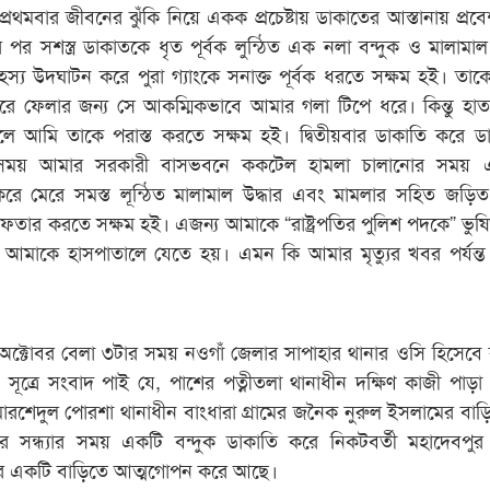
 প্রথমবার জীবনের ঝুঁকি নিয়ে একক প্রচেষ্টায় ডাকাতের আস্তানায় প্রব
স্তির পর সশস্ত্র ডাকাতকে ধৃত পূর্বক লুন্ঠিত এক নলা বন্দুক ও মালামাল
স্য উদঘাটন করে পুরা গ্যাংকে সনাক্ত পূর্বক ধরতে সক্ষম হই। তাক
 ফেলার জন্য সে আকম্মিকভাবে আমার গলা টিপে ধরে। কিন্তু হাত
ে আমি তাকে পরাস্ত করতে সক্ষম হই। দ্বিতীয়বার ডাকাতি করে ড
 সময় আমার সরকারী বাসভবনে ককটেল হামলা চালানোর সময়
করে মেরে সমস্ত লূন্ঠিত মালামাল উদ্ধার এবং মামলার সহিত জড়
ফতার করতে সক্ষম হই। এজন্য আমাকে “রাষ্ট্রপতির পুলিশ পদকে” ভুষ
র আমাকে হাসপাতালে যেতে হয়। এমন কি আমার মৃত্যুর খবর পর্যন্ত
ক্টোবর বেলা ৩টার সময় নওগাঁ জেলার সাপাহার থানার ওসি হিসেবে 
ূত্রে সংবাদ পাই যে, পাশের পত্নীতলা থানাধীন দক্ষিণ কাজী পাড়া গ
োরশেদুল পোরশা থানাধীন বাংধারা গ্রামের জনৈক নুরুল ইসলামের বাড়
বর সন্ধ্যার সময় একটি বন্দুক ডাকাতি করে নিকটবর্তী মহাদেবপুর
রামের একটি বাড়িতে আত্মগোপন করে আছে।