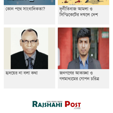
কোন পথে সাংবাদিকতা?
দুর্নীতিবাজ আমলা ও
সিন্ডিকেটের দখলে দেশ
হৃদয়ের না বলা কথা
জনগণের আকাঙ্খা ও
গণমাধ্যমের গোপন চরিত্র