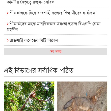
কমিটির নেতৃত্বে রুহুল- সৌরভ
শীতকালকে ঘিরে রাজশাহী কলেজ শিক্ষার্থীদের কার্যক্রম
শীতার্তদের মাঝে মানবিকতার উষ্ণতা ছড়াল বিএনপি নেতা
মহসীন
রাজশাহী কলেজের মিষ্টি বিকেল
কেমন আছে আমাদের দেশের মধ্যবিত্তরা
সব খবর
রাজশাহী কলেজ ক্যারিয়ার ক্লাবের নেতৃত্বে ইসমাইল- বিশাল
এই বিভাগের সর্বাধিক পঠিত
রাজশাইন একাডেমির ফল প্রকাশ ও পুরস্কার বিতরণ
রাজশাহী কলেজের শিক্ষার্থী শাখাওয়াত পেলেন স্টার এক্সিলেন্স
অ্যাওয়ার্ড
বিশ্ব নদী বিবস উপলক্ষে নদী সুরক্ষায় নাওযাত্রা