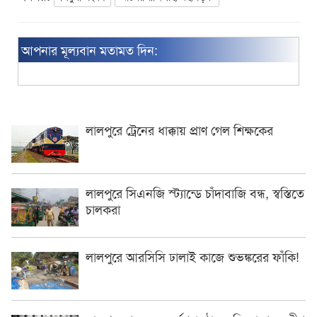
আপনার মূল্যবান মতামত দিন:
লালপুরে ট্রেনের ধাক্কায় প্রাণ গেল শিক্ষকের
লালপুরে সিএনজি স্ট্যান্ডে চাঁদাবাজি বন্ধ, স্বস্তিতে
চালকরা
লালপুরে আরসিসি ঢালাই কাজে শুভঙ্করের ফাঁকি!