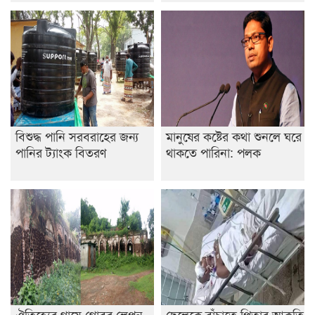
ডাকসুতে শিবিরের নিরঙ্কুশ জয়
রাজশাহীতে ট্রাকচাপায় ভ্যানচালক নিহত
শেষ সময়ে ভোট কারচুরি অভিযোগ আবিদের
বিশুদ্ধ পানি সরবরাহের জন্য
মানুষের কষ্টের কথা শুনলে ঘরে
পানির ট্যাংক বিতরণ
থাকতে পারিনা: পলক
ঐতিহ্যের গায়ে গোবর লেপন
ছেলেকে বাঁচাতে পিতার আকুতি