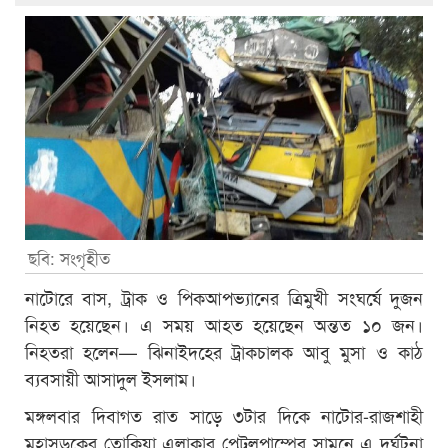
ছবি: সংগৃহীত
নাটোরে বাস, ট্রাক ও পিকআপভ্যানের ত্রিমুখী সংঘর্ষে দুজন
নিহত হয়েছেন। এ সময় আহত হয়েছেন অন্তত ১০ জন।
নিহতরা হলেন— ঝিনাইদহের ট্রাকচালক আবু মুসা ও কাঠ
ব্যবসায়ী আসাদুল ইসলাম।
মঙ্গলবার দিবাগত রাত সাড়ে ৩টার দিকে নাটোর-রাজশাহী
মহাসড়কের তোকিয়া এলাকার পেট্রলপাম্পের সামনে এ দুর্ঘটনা