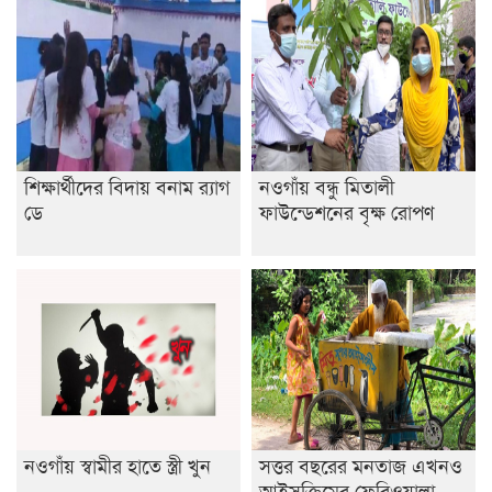
রাজশাহীতে ট্রাকচাপায় ভ্যানচালক নিহত
শেষ সময়ে ভোট কারচুরি অভিযোগ আবিদের
শিক্ষার্থীদের বিদায় বনাম র‍্যাগ
নওগাঁয় বন্ধু মিতালী
ডে
ফাউন্ডেশনের বৃক্ষ রোপণ
নওগাঁয় স্বামীর হাতে স্ত্রী খুন
সত্তর বছরের মনতাজ এখনও
আইসক্রিমের ফেরিওয়ালা