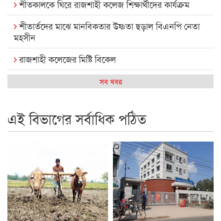
শীতকালকে ঘিরে রাজশাহী কলেজ শিক্ষার্থীদের কার্যক্রম
শীতার্তদের মাঝে মানবিকতার উষ্ণতা ছড়াল বিএনপি নেতা
মহসীন
রাজশাহী কলেজের মিষ্টি বিকেল
কেমন আছে আমাদের দেশের মধ্যবিত্তরা
সব খবর
রাজশাহী কলেজ ক্যারিয়ার ক্লাবের নেতৃত্বে ইসমাইল- বিশাল
এই বিভাগের সর্বাধিক পঠিত
রাজশাইন একাডেমির ফল প্রকাশ ও পুরস্কার বিতরণ
রাজশাহী কলেজের শিক্ষার্থী শাখাওয়াত পেলেন স্টার এক্সিলেন্স
অ্যাওয়ার্ড
বিশ্ব নদী বিবস উপলক্ষে নদী সুরক্ষায় নাওযাত্রা
খেলার মাঠে বানানো হয়েছে গর্ত ঝুঁকিতে আষাড়িয়াদহর দুই
বিদ্যালয়