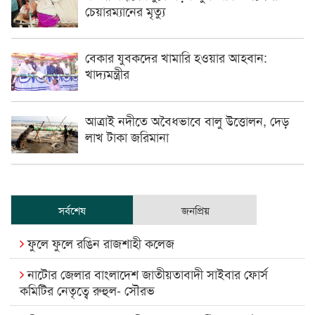
চেয়ারম্যানের মৃত্যু
বেকার যুবকদের খামারি হওয়ার আহবান:
খাদ্যমন্ত্রীর
আত্রাই নদীতে অবৈধভাবে বালু উত্তোলন, দেড়
লাখ টাকা জরিমানা
সর্বশেষ
জনপ্রিয়
ফুলে ফুলে রঙিন রাজশাহী কলেজ
নাটোর জেলার বাংলাদেশ জাতীয়তাবাদী সাইবার ফোর্স
কমিটির নেতৃত্বে রুহুল- সৌরভ