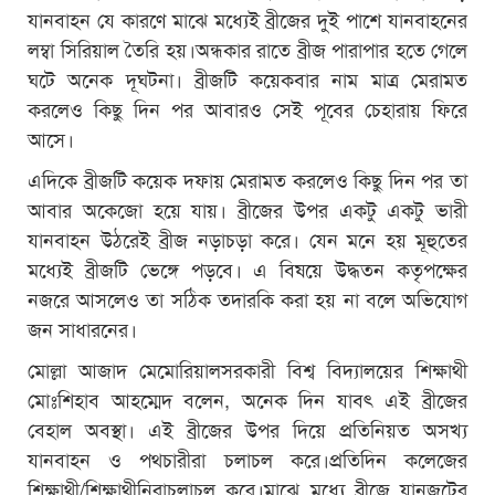
যানবাহন যে কারণে মাঝে মধ্যেই ব্রীজের দুই পাশে যানবাহনের
লম্বা সিরিয়াল তৈরি হয়।অন্ধকার রাতে ব্রীজ পারাপার হতে গেলে
ঘটে অনেক দূঘটনা। ব্রীজটি কয়েকবার নাম মাত্র মেরামত
করলেও কিছু দিন পর আবারও সেই পূবের চেহারায় ফিরে
আসে।
এদিকে ব্রীজটি কয়েক দফায় মেরামত করলেও কিছু দিন পর তা
আবার অকেজো হয়ে যায়। ব্রীজের উপর একটু একটু ভারী
যানবাহন উঠরেই ব্রীজ নড়াচড়া করে। যেন মনে হয় মূহুতের
মধ্যেই ব্রীজটি ভেঙ্গে পড়বে। এ বিষয়ে উদ্ধতন কতৃপক্ষের
নজরে আসলেও তা সঠিক তদারকি করা হয় না বলে অভিযোগ
জন সাধারনের।
মোল্লা আজাদ মেমোরিয়ালসরকারী বিশ্ব বিদ্যালয়ের শিক্ষাথী
মোঃশিহাব আহম্মেদ বলেন, অনেক দিন যাবৎ এই ব্রীজের
বেহাল অবস্থা। এই ব্রীজের উপর দিয়ে প্রতিনিয়ত অসখ্য
যানবাহন ও পথচারীরা চলাচল করে।প্রতিদিন কলেজের
শিক্ষাথী/শিক্ষাথীনিরাচলাচল করে।মাঝে মধ্যে ব্রীজে যানজটের