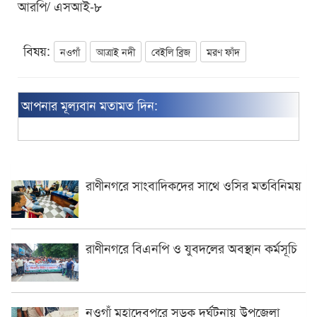
আরপি/ এসআই-৮
বিষয়:
নওগাঁ
আত্রাই নদী
বেইলি ব্রিজ
মরণ ফাঁদ
আপনার মূল্যবান মতামত দিন:
রাণীনগরে সাংবাদিকদের সাথে ওসির মতবিনিময়
রাণীনগরে বিএনপি ও যুবদলের অবস্থান কর্মসূচি
নওগাঁ মহাদেবপুরে সড়ক দুর্ঘটনায় উপজেলা