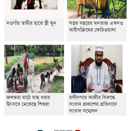
নওগাঁয় স্বামীর হাতে স্ত্রী খুন
সত্তর বছরের মনতাজ এখনও
আইসক্রিমের ফেরিওয়ালা
জলভরা মাঠে মাছ ধরার
রাণীনগরে কাজীর বিরুদ্ধে
উৎসবে মেতেছে শিশুরা
সংবাদ প্রকাশের প্রতিবাদে
সংবাদ সম্মেলন