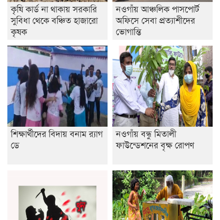
কৃষি কার্ড না থাকায় সরকারি
নওগাঁয় আঞ্চলিক পাসপোর্ট
ইসলামের ইতিহাস ও সংস্কৃতি বিভাগের লাইট হাউজ ক্লাবের
সুবিধা থেকে বঞ্চিত হাজারো
অফিসে সেবা প্রত্যাশীদের
নেতৃত্ব ইসতিয়াক-মাহফুজ
কৃষক
ভোগান্তি
ডাকসুতে শিবিরের নিরঙ্কুশ জয়
রাজশাহীতে ট্রাকচাপায় ভ্যানচালক নিহত
শেষ সময়ে ভোট কারচুরি অভিযোগ আবিদের
শিক্ষার্থীদের বিদায় বনাম র‍্যাগ
নওগাঁয় বন্ধু মিতালী
ডে
ফাউন্ডেশনের বৃক্ষ রোপণ