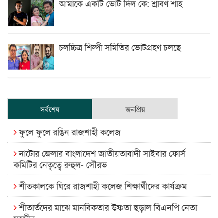
আমাকে একটি ভোট দিল কে: শ্রাবণ শাহ
চলচ্চিত্র শিল্পী সমিতির ভোটগ্রহণ চলছে
সর্বশেষ
জনপ্রিয়
ফুলে ফুলে রঙিন রাজশাহী কলেজ
নাটোর জেলার বাংলাদেশ জাতীয়তাবাদী সাইবার ফোর্স
কমিটির নেতৃত্বে রুহুল- সৌরভ
শীতকালকে ঘিরে রাজশাহী কলেজ শিক্ষার্থীদের কার্যক্রম
শীতার্তদের মাঝে মানবিকতার উষ্ণতা ছড়াল বিএনপি নেতা