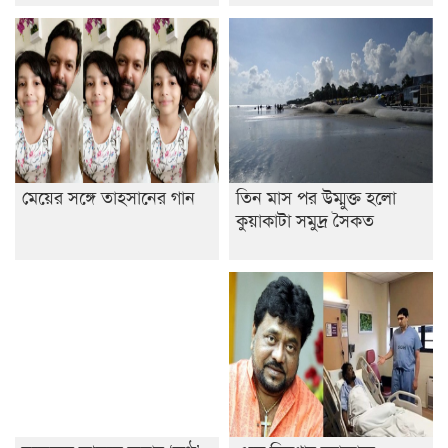
ডাকসুতে শিবিরের নিরঙ্কুশ জয়
রাজশাহীতে ট্রাকচাপায় ভ্যানচালক নিহত
শেষ সময়ে ভোট কারচুরি অভিযোগ আবিদের
মেয়ের সঙ্গে তাহসানের গান
তিন মাস পর উম্মুক্ত হলো
কুয়াকাটা সমুদ্র সৈকত