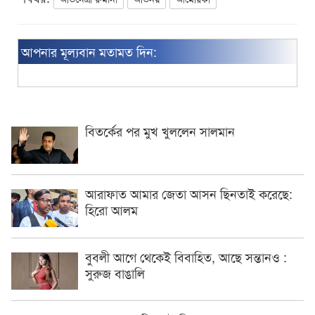
আপনার মূল্যবান মতামত দিন:
বিতর্কের পর মুখ খুললেন সালমান
আরাফাত আমার জেতা আসন ছিনতাই করেছে:
হিরো আলম
বুবলী আগে থেকেই বিবাহিত, আছে সন্তানও :
সুরুজ বাঙালি