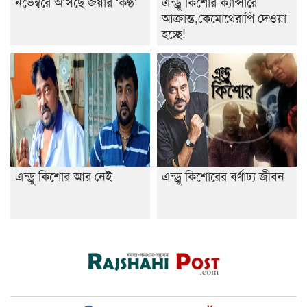
নভেম্বরে আসছে জয়ার ‘কণ্ঠ’
এন্ড্রু কিশোর ক্যান্সারে
আক্রান্ত,কেমোথেরাপি দেওয়া
হচ্ছে!
এন্ড্রু কিশোর আর নেই
এন্ড্রু কিশোরের বর্ণাঢ্য জীবন