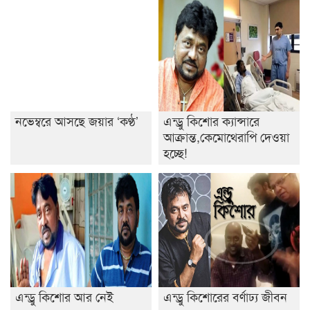
নভেম্বরে আসছে জয়ার ‘কণ্ঠ’
এন্ড্রু কিশোর ক্যান্সারে
আক্রান্ত,কেমোথেরাপি দেওয়া
হচ্ছে!
এন্ড্রু কিশোর আর নেই
এন্ড্রু কিশোরের বর্ণাঢ্য জীবন