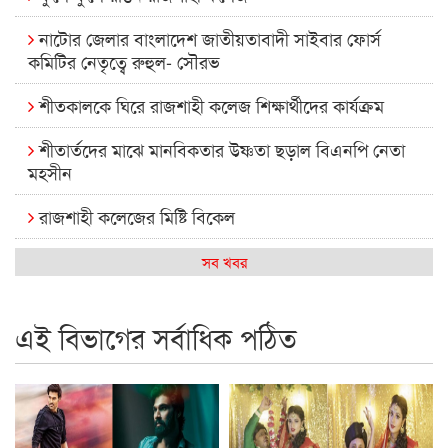
নাটোর জেলার বাংলাদেশ জাতীয়তাবাদী সাইবার ফোর্স
কমিটির নেতৃত্বে রুহুল- সৌরভ
শীতকালকে ঘিরে রাজশাহী কলেজ শিক্ষার্থীদের কার্যক্রম
শীতার্তদের মাঝে মানবিকতার উষ্ণতা ছড়াল বিএনপি নেতা
মহসীন
রাজশাহী কলেজের মিষ্টি বিকেল
কেমন আছে আমাদের দেশের মধ্যবিত্তরা
সব খবর
রাজশাহী কলেজ ক্যারিয়ার ক্লাবের নেতৃত্বে ইসমাইল- বিশাল
এই বিভাগের সর্বাধিক পঠিত
রাজশাইন একাডেমির ফল প্রকাশ ও পুরস্কার বিতরণ
রাজশাহী কলেজের শিক্ষার্থী শাখাওয়াত পেলেন স্টার এক্সিলেন্স
অ্যাওয়ার্ড