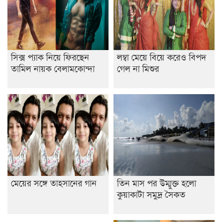
বিশ্ব নদী বিবস উপলক্ষে নদী সুরক্ষায় নাওযাত্রা
খেলার মাঠে বানানো হয়েছে গর্ত ঝুঁকিতে আষাড়িয়াদহর দুই
বিদ্যালয়
সিক্স প্যাক নিয়ে ফিরছেন
লম্বা মেয়ে বিয়ে করেও বিপদ
ইসলামের ইতিহাস ও সংস্কৃতি বিভাগের লাইট হাউজ ক্লাবের
তামিল নায়ক বেলামকোন্দা
গেল না মিশুর
নেতৃত্ব ইসতিয়াক-মাহফুজ
ডাকসুতে শিবিরের নিরঙ্কুশ জয়
রাজশাহীতে ট্রাকচাপায় ভ্যানচালক নিহত
শেষ সময়ে ভোট কারচুরি অভিযোগ আবিদের
মেয়ের সঙ্গে তাহসানের গান
তিন মাস পর উম্মুক্ত হলো
কুয়াকাটা সমুদ্র সৈকত