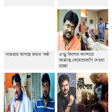
নভেম্বরে আসছে জয়ার ‘কণ্ঠ’
এন্ড্রু কিশোর ক্যান্সারে
আক্রান্ত,কেমোথেরাপি দেওয়া
হচ্ছে!