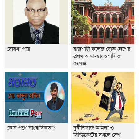
রাজশাহীতে ট্রাকচাপায় ভ্যানচালক নিহত
শেষ সময়ে ভোট কারচুরি অভিযোগ আবিদের
বোরখা পরে
রাজশাহী কলেজ হোক দেশের
প্রথম আধা-স্বায়ত্তশাসিত
কলেজ
কোন পথে সাংবাদিকতা?
দুর্নীতিবাজ আমলা ও
সিন্ডিকেটের দখলে দেশ