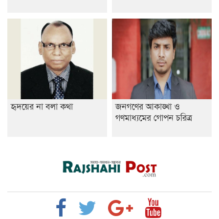
হৃদয়ের না বলা কথা
জনগণের আকাঙ্খা ও
গণমাধ্যমের গোপন চরিত্র