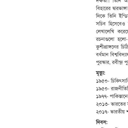
বিহারের দ্বারভাঙ্
দিকে তিনি ইন্ডিয
সচিব হিসেবেও 
লেখালেখি করেছে
রচনাগুলো হলো- ব
কুশীপ্রাঙ্গনের চি
বর্ধমান বিশ্ববিদ
পুরস্কার, রবীন্দ্র প
মৃত্যু:
১৯৫০- চিকিৎসাবিজ
১৯৫০- রাজনীতিব
১৯৭৭- পাকিস্তা
২০১৩- ভারতের সং
২০১৭- ভারতীয় শাস
দিবস: