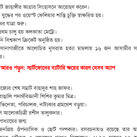
াট জাহাঙ্গীর আগ্রার সিংহাসনে আরোহণ করেন।
দ্ধের পর ওয়েস্ট ফেলিয়ার শান্তি চুক্তি স্বাক্ষরিত হয়।
 যাত্রা শুরু।
রথম চালু হয় কলকাতা মেট্রো।
ি বিশ্বকাপ ক্রিকেট অনুষ্ঠিত হয়।
োনাগাজীতে আলোচিত নুসরাত হত্যা মামলায় ১৬ জন আসামীর স
য়।
আরও পড়ুন: স্মার্টফোনের ব্যাটারি ক্ষয়ের কারণ যেসব অ্যাপ
াজ্যের শেষ সম্রাট বাহাদুর শাহ জাফর।
ঙালি পদার্থবিজ্ঞানী শিশির কুমার মিত্র।
িনেতা, পরিচালক, নাট্যকার প্রমথেশ বড়ুয়া।
ি আলোকচিত্রী রশীদ তালুকদার।
াধ্যায়ের জন্ম
 জনপ্রিয় ঔপন্যাসিক ও ছোট গল্পকার। রসরচনায়ও রয়েছে তার অস
অনেক কৌতুক ও রঙ্গরসের গল্পও লিখেছেন। ১৮৯৪ সালের ২৪ অক