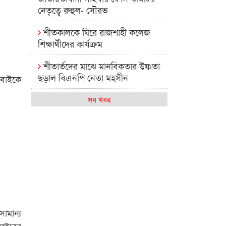
নেতৃত্বে রুহুল- সৌরভ
শীতকালকে ঘিরে রাজশাহী কলেজ
শিক্ষার্থীদের কার্যক্রম
শীতার্তদের মাঝে মানবিকতার উষ্ণতা
ছড়াল বিএনপি নেতা মহসীন
বাইকে
রাজশাহী কলেজের মিষ্টি বিকেল
সব খবর
কেমন আছে আমাদের দেশের
মধ্যবিত্তরা
রাজশাহী কলেজ ক্যারিয়ার ক্লাবের
নেতৃত্বে ইসমাইল- বিশাল
রাজশাইন একাডেমির ফল প্রকাশ ও
পুরস্কার বিতরণ
ামান্য
রাজশাহী কলেজের শিক্ষার্থী শাখাওয়াত
্টোবর