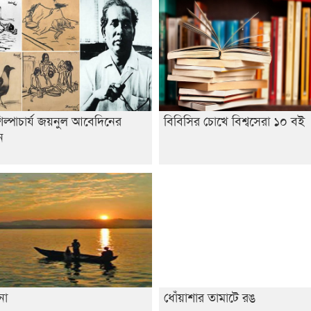
্পাচার্য জয়নুল আবেদিনের
বিবিসির চোখে বিশ্বসেরা ১০ বই
ন
োনা
ধোঁয়াশার তামাটে রঙ