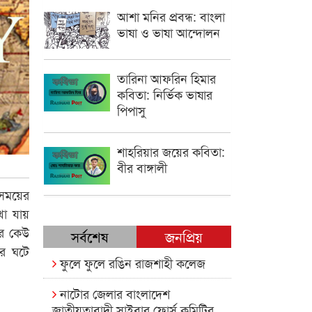
আশা মনির প্রবন্ধ: বাংলা
ভাষা ও ভাষা আন্দোলন
তারিনা আফরিন হিমার
কবিতা: নির্ভিক ভাষার
পিপাসু
শাহরিয়ার জয়ের কবিতা:
বীর বাঙ্গালী
 সময়ের
খা যায়
ার কেউ
সর্বশেষ
জনপ্রিয়
র ঘটে
ফুলে ফুলে রঙিন রাজশাহী কলেজ
নাটোর জেলার বাংলাদেশ
জাতীয়তাবাদী সাইবার ফোর্স কমিটির