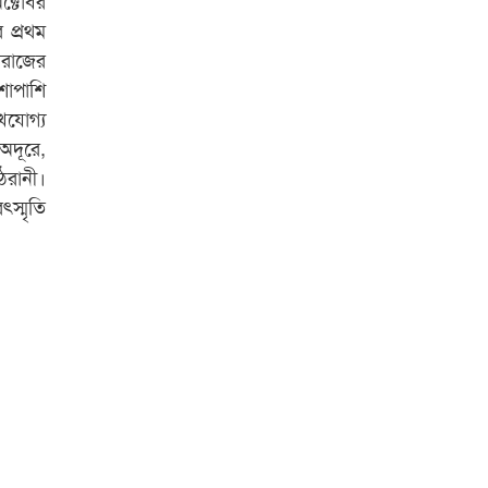
পেলেন স্টার এক্সিলেন্স অ্যাওয়ার্ড
র প্রথম
হারাজের
বিশ্ব নদী বিবস উপলক্ষে নদী সুরক্ষায়
াপাশি
নাওযাত্রা
খযোগ্য
খেলার মাঠে বানানো হয়েছে গর্ত
অদূরে,
ঝুঁকিতে আষাড়িয়াদহর দুই বিদ্যালয়
াঠরানী।
ৎস্মৃতি
ইসলামের ইতিহাস ও সংস্কৃতি বিভাগের
লাইট হাউজ ক্লাবের নেতৃত্ব ইসতিয়াক-
মাহফুজ
ডাকসুতে শিবিরের নিরঙ্কুশ জয়
রাজশাহীতে ট্রাকচাপায় ভ্যানচালক
নিহত
শেষ সময়ে ভোট কারচুরি অভিযোগ
আবিদের