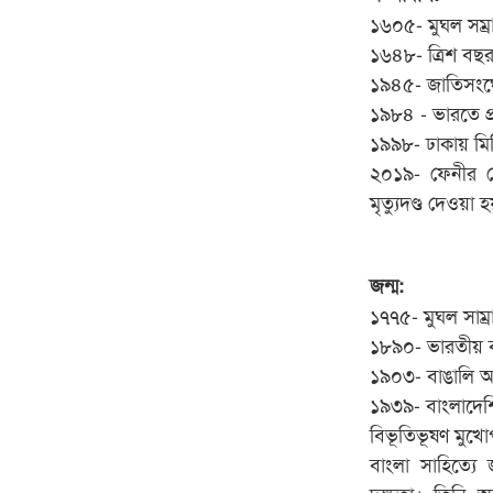
১৬০৫- মুঘল সম্র
১৬৪৮- ত্রিশ বছর যু
১৯৪৫- জাতিসংঘের
১৯৮৪ - ভারতে প্
১৯৯৮- ঢাকায় মিন
২০১৯- ফেনীর স
মৃত্যুদণ্ড দেওয়া হ
জন্ম:
১৭৭৫- মুঘল সাম্র
১৮৯০- ভারতীয় বা
১৯০৩- বাঙালি অভ
১৯৩৯- বাংলাদেশ
বিভূতিভূষণ মুখোপ
বাংলা সাহিত্যে
দক্ষতা। তিনি 