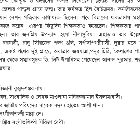
গা জেলার পান্ডুল গ্রামে জন্ম। তার কর্মক্ষত্র ছিল বৈচিত্রময়। কর্মজীবনে
়ান নেশন পত্রিকার কার্যাধ্যক্ষ ছিলেন। পরে বিহারের দ্বারভাঙ্গায় ম
কাজ করেন। এরপর কিছুদিন শিক্ষকতাও করেছেন। শিক্ষকতার পাশ
ন। তার জনপ্রিয় উপন্যাস হলো নীলাঙ্গুরিয়। এছাড়াও তার উল্লে
রযাত্রী, রানু সিরিজের গল্প গুলি, সর্গাদপিগরীয়সী, দুয়ার হতে 
ঠি, একই পথের দুই প্রান্ত্রে, অযাত্রার জয়যাত্রা,পনুর চিঠি, কৈলাশের প
্যালয় থেকে সম্মানসূচক ডি. লিট উপাধিসহ পেয়েছেন আনন্দ পুরস্কার, শর
ুরস্কার।
্ঞানী কুমুদশঙ্কর রায়।
িদ, সাংবাদিক ও লেখক মাওলানা মনিরুজ্জামান ইসলামাবাদী।
নের জাতীয় পরিষদের সাবেক সদস্য হাতেম আলী খান।
গীতশিল্পী মান্না দে।
্ত্রীয় সংগীতশিল্পী গিরিজা দেবী।