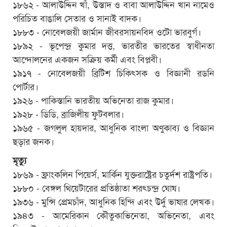
১৮৬২ - আলাউদ্দিন খাঁ, উস্তাদ ও বাবা আলাউদ্দিন খান নামেও
পরিচিত বাঙালি সেতার ও সানাই বাদক।
১৮৮৩ - নোবেলজয়ী জার্মান জীবরসায়নবিদ ওটো ভারবুর্গ।
১৮৯২ - ভূপেন্দ্র কুমার দত্ত, ভারতীর ভারতের স্বাধীনতা
আন্দোলনের একজন সক্রিয় কর্মী এবং বিপ্লবী।
১৯১৭ - নোবেলজয়ী ব্রিটিশ চিকিৎসক ও বিজ্ঞানী রডনি
পোর্টার।
১৯২৬ - পাকিস্তানি ভারতীয় অভিনেতা রাজ কুমার।
১৯২৮ - ডিডি, ব্রাজিলীয় ফুটবলার।
১৯৬৫ - জগলুল হায়দার, আধুনিক বাংলা অণুকাব্য ও বিজ্ঞান
ছড়ার জনক।
মৃত্যু
১৮৬৯ - ফ্রাংকলিন পিয়ের্স, মার্কিন যুক্তরাষ্ট্রের চতুর্দশ রাষ্ট্রপতি।
১৮৮০ - বেঙ্গল থিয়েটারের প্রতিষ্ঠাতা শরৎচন্দ্র ঘোষ।
১৯৩৬ - মুন্সি প্রেমচাঁদ, আধুনিক হিন্দি এবং উর্দু ভাষার লেখক।
১৯৪৩ - আমেরিকান কৌতুকাভিনেতা, অভিনেতা, এবং