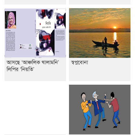
আসছে ‘আঞ্চলিক খালামনি’
স্বপ্নবোনা
লিপির ‘নিয়তি’