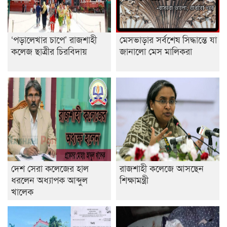
‘পড়ালেখার চাপে’ রাজশাহী
মেসভাড়ার সর্বশেষ সিদ্ধান্তে যা
কলেজ ছাত্রীর চিরবিদায়
জানালো মেস মালিকরা
দেশ সেরা কলেজের হাল
রাজশাহী কলেজে আসছেন
ধরলেন অধ্যাপক আব্দুল
শিক্ষামন্ত্রী
খালেক