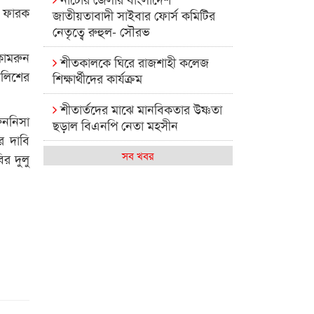
ম ফারক
জাতীয়তাবাদী সাইবার ফোর্স কমিটির
নেতৃত্বে রুহুল- সৌরভ
কামরুন
শীতকালকে ঘিরে রাজশাহী কলেজ
ালিশের
শিক্ষার্থীদের কার্যক্রম
শীতার্তদের মাঝে মানবিকতার উষ্ণতা
ুননিসা
ছড়াল বিএনপি নেতা মহসীন
র দাবি
রাজশাহী কলেজের মিষ্টি বিকেল
সব খবর
র দুলু
কেমন আছে আমাদের দেশের
মধ্যবিত্তরা
রাজশাহী কলেজ ক্যারিয়ার ক্লাবের
নেতৃত্বে ইসমাইল- বিশাল
রাজশাইন একাডেমির ফল প্রকাশ ও
পুরস্কার বিতরণ