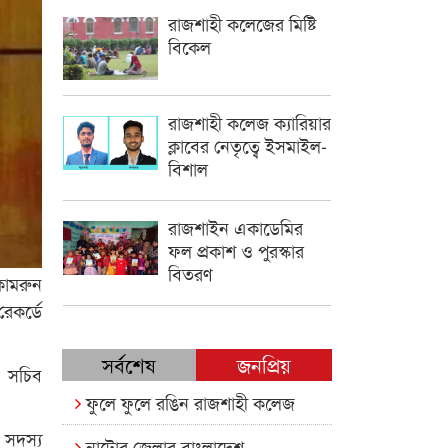
রাজশাহী কলেজের মিষ্টি
বিকেল
রাজশাহী কলেজ ক্যারিয়ার
ক্লাবের নেতৃত্বে ইসমাইল-
বিশাল
রাজশাইন একাডেমির
ফল প্রকাশ ও পুরস্কার
বিতরণ
কামরুন
েকর্ডে
সর্বশেষ
জনপ্রিয়
ত সচিব
ফুলে ফুলে রঙিন রাজশাহী কলেজ
 সদস্য
নাটোর জেলার বাংলাদেশ