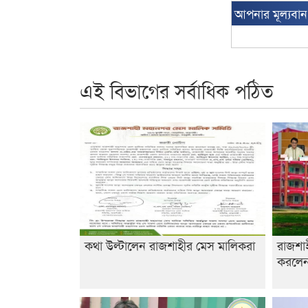
আপনার মূল্যবা
এই বিভাগের সর্বাধিক পঠিত
কথা উল্টালেন রাজশাহীর মেস মালিকরা
রাজশা
করলেন 