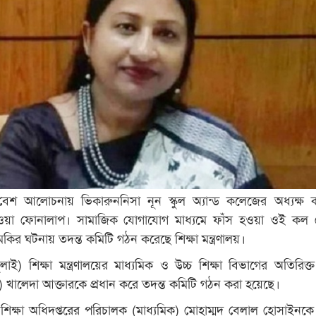
েশ আলোচনায় ভিকারুননিসা নূন স্কুল অ্যান্ড কলেজের অধ্যক্ষ 
হওয়া ফোনালাপ। সামাজিক যোগাযোগ মাধ্যমে ফাঁস হওয়া ওই কল র
ুমকির ঘটনায় তদন্ত কমিটি গঠন করেছে শিক্ষা মন্ত্রণালয়।
লাই) শিক্ষা মন্ত্রণালয়ের মাধ্যমিক ও উচ্চ শিক্ষা বিভাগের অতিরিক্
) খালেদা আক্তারকে প্রধান করে তদন্ত কমিটি গঠন করা হয়েছে।
 শিক্ষা অধিদপ্তরের পরিচালক (মাধ্যমিক) মোহাম্মদ বেলাল হোসাইনকে