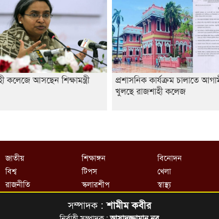
ী কলেজে আসছেন শিক্ষামন্ত্রী
প্রশাসনিক কার্যক্রম চালাতে আগ
খুলছে রাজশাহী কলেজ
জাতীয়
শিক্ষাঙ্গন
বিনোদন
বিশ্ব
টিপস
খেলা
রাজনীতি
স্কলারশীপ
স্বাস্থ্য
সম্পাদক :
শামীম কবীর
নির্বাহী সম্পাদক :
আসাদুজ্জামান নূর