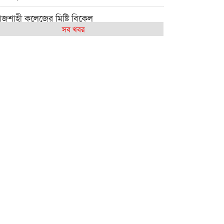
াজশাহী কলেজের মিষ্টি বিকেল
সব খবর
েমন আছে আমাদের দেশের মধ্যবিত্তরা
জশাহী কলেজ ক্যারিয়ার ক্লাবের নেতৃত্বে ইসমাইল-
শাল
াজশাইন একাডেমির ফল প্রকাশ ও পুরস্কার বিতরণ
জশাহী কলেজের শিক্ষার্থী শাখাওয়াত পেলেন স্টার
সিলেন্স অ্যাওয়ার্ড
শ্ব নদী বিবস উপলক্ষে নদী সুরক্ষায় নাওযাত্রা
লার মাঠে বানানো হয়েছে গর্ত ঝুঁকিতে
াড়িয়াদহর দুই বিদ্যালয়
সলামের ইতিহাস ও সংস্কৃতি বিভাগের লাইট হাউজ
লাবের নেতৃত্ব ইসতিয়াক-মাহফুজ