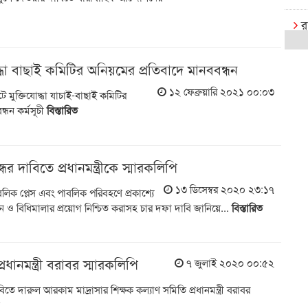
র
ক
্ধা বাছাই কমিটির অনিয়মের প্রতিবাদে মানববন্ধন
রা
১২ ফেব্রুয়ারি ২০২১ ০০:০৩
ে মুক্তিযোদ্ধা যাচাই-বাছাই কমিটির
বি
্ধন কর্মসূচী
বিস্তারিত
র
রা
ধের দাবিতে প্রধানমন্ত্রীকে স্মারকলিপি
এক্
১৩ ডিসেম্বর ২০২০ ২৩:১৭
লিক প্লেস এবং পাবলিক পরিবহণে প্রকাশ্যে
বি
ইন ও বিধিমালার প্রয়োগ নিশ্চিত করাসহ চার দফা দাবি জানিয়ে...
বিস্তারিত
খে
আষ
্রধানমন্ত্রী বরাবর স্মারকলিপি
৭ জুলাই ২০২০ ০০:৫২
ই
ে দারুল আরকাম মাদ্রাসার শিক্ষক কল্যাণ সমিতি প্রধানমন্ত্রী বরাবর
ক্