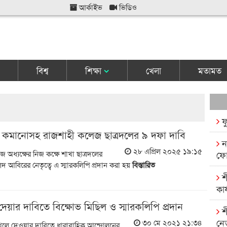
আর্কাইভ
ভিডিও
বিশ্ব
শিক্ষা
খেলা
মতামত
ফ
া কমানোসহ রাজশাহী কলেজ ছাত্রদলের ৯ দফা দাবি
ন
২৮ এপ্রিল ২০২৫ ১৯:১৫
 অধ্যক্ষের নিজ কক্ষে শাখা ছাত্রদলের
ফো
িদ আবিরের নেতৃত্বে এ স্মারকলিপি প্রদান করা হয়
বিস্তারিত
শ
কার
লে দেয়ার দাবিতে বিক্ষোভ মিছিল ও স্মারকলিপি প্রদান
শ
নে
৩০ মে ২০২১ ২১:৩৪
ান খুলে দেওয়ার দাবিতে ধারাবাহিক আন্দোলনের