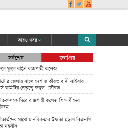
আরও খবর
সর্বশেষ
জনপ্রিয়
ুলে ফুলে রঙিন রাজশাহী কলেজ
াটোর জেলার বাংলাদেশ জাতীয়তাবাদী সাইবার
র্স কমিটির নেতৃত্বে রুহুল- সৌরভ
ীতকালকে ঘিরে রাজশাহী কলেজ শিক্ষার্থীদের
্যক্রম
ীতার্তদের মাঝে মানবিকতার উষ্ণতা ছড়াল বিএনপি
তা মহসীন