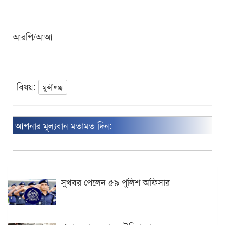
আরপি/আআ
বিষয়:
মুন্সীগঞ্জ
আপনার মূল্যবান মতামত দিন:
সুখবর পেলেন ৫৯ পুলিশ অফিসার