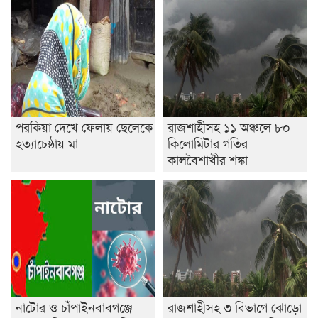
পরকিয়া দেখে ফেলায় ছেলেকে
রাজশাহীসহ ১১ অঞ্চলে ৮০
হত্যাচেষ্ঠায় মা
কিলোমিটার গতির
কালবৈশাখীর শঙ্কা
নাটোর ও চাঁপাইনবাবগঞ্জে
রাজশাহীসহ ৩ বিভাগে ঝোড়ো