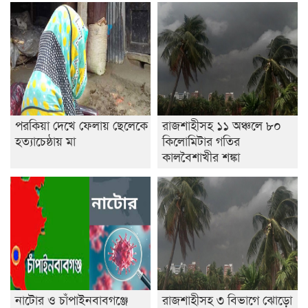
পরকিয়া দেখে ফেলায় ছেলেকে
রাজশাহীসহ ১১ অঞ্চলে ৮০
হত্যাচেষ্ঠায় মা
কিলোমিটার গতির
কালবৈশাখীর শঙ্কা
নাটোর ও চাঁপাইনবাবগঞ্জে
রাজশাহীসহ ৩ বিভাগে ঝোড়ো