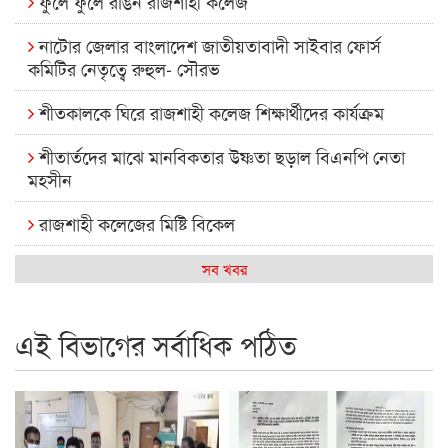
ফুলে ফুলে রঙিন রাজশাহী কলেজ
নাটোর জেলার বাংলাদেশ জাতীয়তাবাদী সাইবার ফোর্স
কমিটির নেতৃত্বে রুহুল- সৌরভ
শীতকালকে ঘিরে রাজশাহী কলেজ শিক্ষার্থীদের কার্যক্রম
শীতার্তদের মাঝে মানবিকতার উষ্ণতা ছড়াল বিএনপি নেতা
মহসীন
রাজশাহী কলেজের মিষ্টি বিকেল
কেমন আছে আমাদের দেশের মধ্যবিত্তরা
সব খবর
রাজশাহী কলেজ ক্যারিয়ার ক্লাবের নেতৃত্বে ইসমাইল- বিশাল
এই বিভাগের সর্বাধিক পঠিত
রাজশাইন একাডেমির ফল প্রকাশ ও পুরস্কার বিতরণ
রাজশাহী কলেজের শিক্ষার্থী শাখাওয়াত পেলেন স্টার এক্সিলেন্স
অ্যাওয়ার্ড