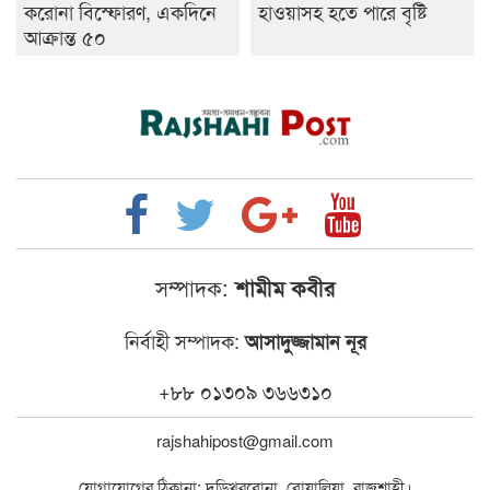
করোনা বিস্ফোরণ, একদিনে
হাওয়াসহ হতে পারে বৃষ্টি
আক্রান্ত ৫০
সম্পাদক:
শামীম কবীর
নির্বাহী সম্পাদক:
আসাদুজ্জামান নূর
+৮৮ ০১৩০৯ ৩৬৬৩১০
rajshahipost@gmail.com
যোগাযোগের ঠিকানা: দড়িখরবোনা, বোয়ালিয়া, রাজশাহী।