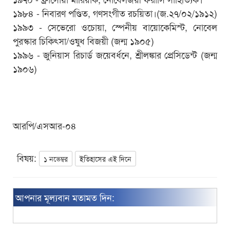
১৯৮৪ - নিবারণ পণ্ডিত, গণসংগীত রচয়িতা।(জ.২৭/০২/১৯১২)
১৯৯৩ - সেভেরো ওচোয়া, স্পেনীয় বায়োকেমিস্ট, নোবেল
পুরস্কার চিকিৎসা/ওষুধ বিজয়ী (জন্ম ১৯০৫)
১৯৯৬ - জুনিয়াস রিচার্ড জয়েবর্ধনে, শ্রীলঙ্কার প্রেসিডেন্ট (জন্ম
১৯০৬)
আরপি/এসআর-০৪
বিষয়:
১ নভেম্বর
ইতিহাসের এই দিনে
আপনার মূল্যবান মতামত দিন: