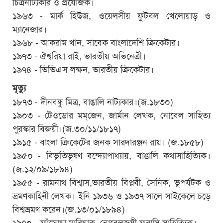
চিত্রনাট্যকার ও প্রযোজক।
১৯৬৩ - মার্ক হিউজ, ওয়েলসীয় ফুটবল খেলোয়াড় ও
ম্যানেজার।
১৯৬৮ - আকরাম খান, সাবেক বাংলাদেশি ক্রিকেটার।
১৯৭৩ - ঐশ্বরিয়া রাই, ভারতীয় অভিনেত্রী।
১৯৭৪ - ভিভিএস লক্ষন, ভারতীয় ক্রিকেটার।
মৃত্যু
১৮৭৩ - দীনবন্ধু মিত্র, বাঙালি নাট্যকার।(জ.১৮৩০)
১৯০৩ - টেওডোর মম্‌জেন, জার্মান লেখক, নোবেল সাহিত্য
পুরস্কার বিজয়ী।(জ.৩০/১১/১৮১৭)
১৯১৫ - বাংলা ক্রিকেটের জনক সারদারঞ্জন রায়। (জ.১৮৫৮)
১৯৫০ - বিভূতিভূষণ বন্দ্যোপাধ্যায়, বাঙালি কথাসাহিত্যিক।
(জ.১২/০৯/১৮৯৪)
১৯৫৫ - রামনাথ বিশ্বাস,ভারতীয় বিপ্লবী, সৈনিক, ভূপর্যটক ও
ভ্রমণকাহিনী লেখক। ইনি ১৯৩৬ ও ১৯৩৭ সালে সাইকেলে চড়ে
বিশ্বভ্রমণ করেন।(জ.১৩/০১/১৮৯৪)
১৯৭০ - ফ্রাঁসোয়া মারিয়াক, নোবেলজয়ী ফরাসি সাহিত্যিক।