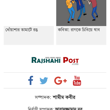
ধোঁয়াশার তামাটে রঙ
কবিতা: রাগকে চিবিয়ে খাব
সম্পাদক:
শামীম কবীর
নির্বাহী সম্পাদক:
আসাদুজ্জামান নূর