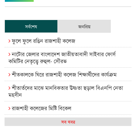
সর্বশেষ
জনপ্রিয়
ফুলে ফুলে রঙিন রাজশাহী কলেজ
নাটোর জেলার বাংলাদেশ জাতীয়তাবাদী সাইবার ফোর্স
কমিটির নেতৃত্বে রুহুল- সৌরভ
শীতকালকে ঘিরে রাজশাহী কলেজ শিক্ষার্থীদের কার্যক্রম
শীতার্তদের মাঝে মানবিকতার উষ্ণতা ছড়াল বিএনপি নেতা
মহসীন
রাজশাহী কলেজের মিষ্টি বিকেল
কেমন আছে আমাদের দেশের মধ্যবিত্তরা
সব খবর
রাজশাহী কলেজ ক্যারিয়ার ক্লাবের নেতৃত্বে ইসমাইল- বিশাল