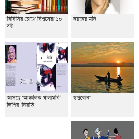
বিবিসির চোখে বিশ্বসেরা ১০
নয়নের মনি
বই
আসছে ‘আঞ্চলিক খালামনি’
স্বপ্নবোনা
লিপির ‘নিয়তি’