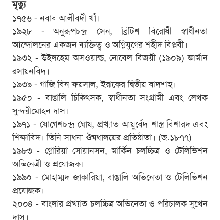
মৃত্যু
১৭৫৬ - নবাব আলীবর্দী খাঁ।
১৯২৮ - অনুরূপচন্দ্র সেন, ব্রিটিশ বিরোধী স্বাধীনতা
আন্দোলনের একজন ব্যক্তিত্ব ও অগ্নিযুগের শহীদ বিপ্লবী।
১৯৩২ - উইলহেম অসওয়াল্ড, নোবেল বিজয়ী (১৯০৯) জার্মান
রসায়নবিদ।
১৯৩৯ - গাজি বিন ফয়সাল, ইরাকের দ্বিতীয় বাদশাহ।
১৯৫০ - বাঙালি চিকিৎসক, স্বাধীনতা সংগ্রামী এবং লেখক
সুন্দরীমোহন দাস।
১৯৭১ - যোগেশচন্দ্র ঘোষ, প্রখ্যাত আয়ুর্বেদ শাস্ত্র বিশারদ এবং
শিক্ষাবিদ। তিনি সাধনা ঔষধালয়ের প্রতিষ্ঠাতা। (জ.১৮৭৭)
১৯৮৩ - গ্লোরিয়া সোয়ানসন, মার্কিন চলচ্চিত্র ও টেলিভিশন
অভিনেত্রী ও প্রযোজক।
১৯৯০ - মোহাম্মদ জাকারিয়া, বাঙালি অভিনেতা ও টেলিভিশন
প্রযোজক।
২০০৪ - বাংলার প্রখ্যাত চলচ্চিত্র অভিনেতা ও পরিচালক সুখেন
দাস।