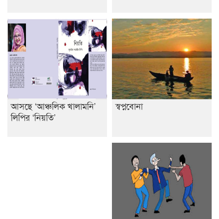
আসছে ‘আঞ্চলিক খালামনি’
স্বপ্নবোনা
লিপির ‘নিয়তি’