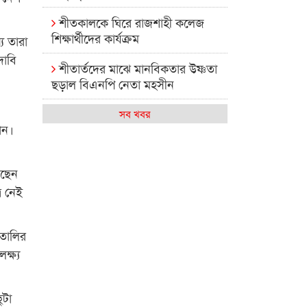
।
শীতকালকে ঘিরে রাজশাহী কলেজ
শিক্ষার্থীদের কার্যক্রম
য তারা
দাবি
শীতার্তদের মাঝে মানবিকতার উষ্ণতা
ছড়াল বিএনপি নেতা মহসীন
রাজশাহী কলেজের মিষ্টি বিকেল
সব খবর
ান।
কেমন আছে আমাদের দেশের
মধ্যবিত্তরা
রছেন
রাজশাহী কলেজ ক্যারিয়ার ক্লাবের
র নেই
নেতৃত্বে ইসমাইল- বিশাল
তালির
রাজশাইন একাডেমির ফল প্রকাশ ও
পুরস্কার বিতরণ
্ষ্য
রাজশাহী কলেজের শিক্ষার্থী শাখাওয়াত
পেলেন স্টার এক্সিলেন্স অ্যাওয়ার্ড
ুটা