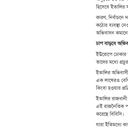
হিসেবে ইতালির স
কারণ, নির্বাচনে
কঠোর ব্যবস্থা নে
অভিবাসন কমানো 
চাপ বাড়বে অভি
ইউরোপে ঢোকার জন
তাদের মধ্যে প্রচ
ইতালির অভিবাসী 
এক লাখেরও বেশি
কিংবা হওয়ার প্র
ইতালির রাজধানী
এই রাজনৈতিক পটপ
করেছে বিবিসি।
যারা ইতিমধ্যে ক