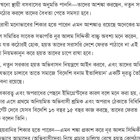
 এখনো স্থায়ী বসবাসের অনুমতি পাননি—তাদের আশঙ্কা করছেন, নতুন 
ঠোর করলে তাদের বৈধতা পেতে সমস্যা হবে।
িরোধী মনোভাবের শিকার হতে পারেন এমন আশঙ্কাও রয়েছে অনেকের ম
 সমিতির সাবেক সভাপতি নুর আলম সিদ্দিকী বাচ্চু অবশ্য মনে করেন,
তি যত কঠোরই হোক, হয়ত তাদের সরাসরি দেশে ফেরত পাঠাবে না এই
না নিয়মকানুন করে হয়ত তাদের চাপে রাখা হবে।
, নতুন সরকার হয়ত অভিবাসন নিয়ন্ত্রণে আইন করবে, এবং তাদের অভ
 যেভাবে চালাবে তাতে সমাজে 'বিদেশি বনাম ইতালিয়ান' একটি দূরত্ব তৈ
াবনা রয়েছে।
েকারত্ব এবং অপরাধের পেছনে ইমিগ্রেন্টদের কারণ বলে মনে করা হয়,
ার এসে প্রথমে অনিয়মিত অভিবাসী শ্রমিক এবং অপরাধ ঠেকাতে বিধি
র্গেট দেবে যেসব বিদেশি ১০ বছর ১৫ বছর কাজ করছে, তাদের ফেরত
ে বলেন তিনি।
হয়রানির শিকার হতে পারেন—এমন শঙ্কা প্রকাশ করে নূর আলম সিদ্দিকী ব
াবে আমাদের (অভিবাসীদের) নিয়ে প্রচার চালিয়ে রেখে হয়ত কোণঠা