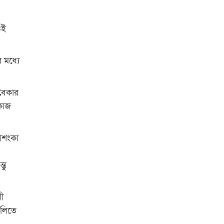
ওই
 মধ্যে
 বেকার
 কাজ
আশংকা
তু
ী
ালিতে