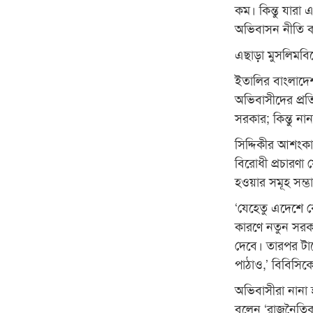
কম। কিন্তু যারা
অভিবাসন নীতি ক
এছাড়া মুসলিমব
ইতালির বাংলাদেশ
অভিবাসীদের প্র
সরকার; কিন্তু না
সিদ্দিকীর আশংকা
বিরোধী প্রচারণা
হওয়ার সমূহ সম্ভ
‘যেহেতু এদেশে ব
কারণে নতুন সরক
দেবে। তারপর টা
পাঠাও,’ বিবিসিক
অভিবাসীরা নানা 
বলেন ‘রাজনৈতিকভ