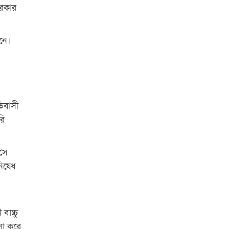
সরকার
বিশ্ব নদী বিবস উপলক্ষে নদী সুরক্ষায়
নাওযাত্রা
নে।
খেলার মাঠে বানানো হয়েছে গর্ত
ঝুঁকিতে আষাড়িয়াদহর দুই বিদ্যালয়
ইসলামের ইতিহাস ও সংস্কৃতি বিভাগের
লাইট হাউজ ক্লাবের নেতৃত্ব ইসতিয়াক-
িবাসী
মাহফুজ
রি
ডাকসুতে শিবিরের নিরঙ্কুশ জয়
 সে
রাজশাহীতে ট্রাকচাপায় ভ্যানচালক
নিহত
নিষেধ
শেষ সময়ে ভোট কারচুরি অভিযোগ
আবিদের
াচ্চু
সা করে