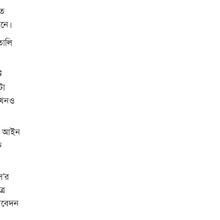
়ত
মনে।
তালি
ট
টো
এখনও
ুন আইন
ে
ি'র
্র
 আবেদন