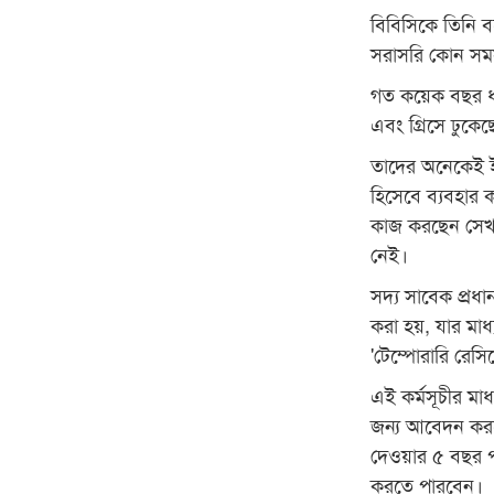
বিবিসিকে তিনি ব
সরাসরি কোন সমস্
গত কয়েক বছর ধরে
এবং গ্রিসে ঢুকে
তাদের অনেকেই ইউ
হিসেবে ব্যবহার
কাজ করছেন সেখ
নেই।
সদ্য সাবেক প্রধা
করা হয়, যার মা
'টেম্পোরারি রেসি
এই কর্মসূচীর মাধ
জন্য আবেদন করত
দেওয়ার ৫ বছর পর
করতে পারবেন।