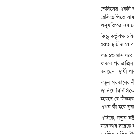
ভেনিসের একটি আ
রেসিডেন্সিতে সা
অনুমতিপত্র নবা
কিন্তু কর্তৃপক্ষ
হয়ত স্থায়ীভাব
গত ১৩ মাস ধরে র
থাকার পর এপ্রিল
করছেন। স্থায়ী 
নতুন সরকারের ন
জানিয়ে বিবিসিকে
হয়েছে যে ঠিকমত 
এখন কী হবে বুঝ
এদিকে, নতুন কট
মনোভাব রয়েছে
মুসলিম অভিবাসীদে