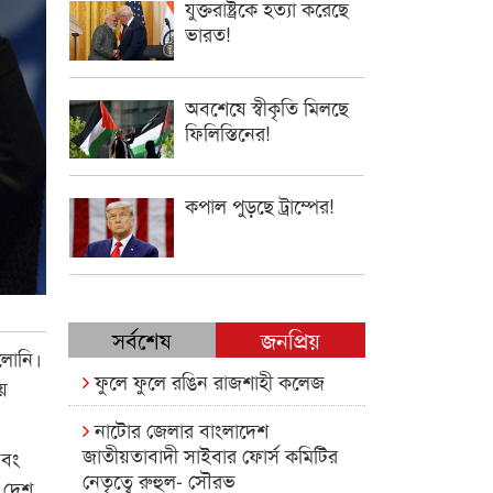
যুক্তরাষ্ট্রকে হত্যা করেছে
ভারত!
অবশেষে স্বীকৃতি মিলছে
ফিলিস্তিনের!
কপাল পুড়ছে ট্রাম্পের!
সর্বশেষ
জনপ্রিয়
েলোনি।
ফুলে ফুলে রঙিন রাজশাহী কলেজ
ীয়
নাটোর জেলার বাংলাদেশ
জাতীয়তাবাদী সাইবার ফোর্স কমিটির
এবং
নেতৃত্বে রুহুল- সৌরভ
র দেশ