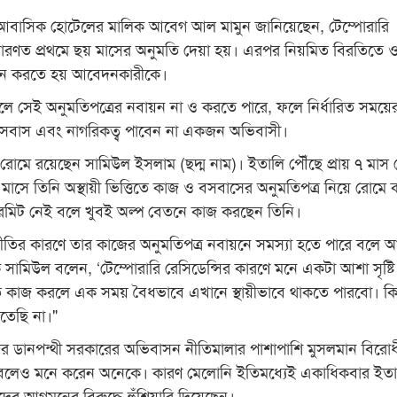
বাসিক হোটেলের মালিক আবেগ আল মামুন জানিয়েছেন, টেম্পোরারি
ধারণত প্রথমে ছয় মাসের অনুমতি দেয়া হয়। এরপর নিয়মিত বিরতিতে 
য়ন করতে হয় আবেদনকারীকে।
 চাইলে সেই অনুমতিপত্রের নবায়ন না ও করতে পারে, ফলে নির্ধারিত সময়ের
ে বসবাস এবং নাগরিকত্ব পাবেন না একজন অভিবাসী।
োমে রয়েছেন সামিউল ইসলাম (ছদ্ম নাম)। ইতালি পৌঁছে প্রায় ৭ মাস
 মাসে তিনি অস্থায়ী ভিত্তিতে কাজ ও বসবাসের অনুমতিপত্র নিয়ে রোমে
পারমিট নেই বলে খুবই অল্প বেতনে কাজ করছেন তিনি।
ীতির কারণে তার কাজের অনুমতিপত্র নবায়নে সমস্যা হতে পারে বলে 
 সামিউল বলেন, ‘টেম্পোরারি রেসিডেন্সির কারণে মনে একটা আশা সৃষ্টি
কাজ করলে এক সময় বৈধভাবে এখানে স্থায়ীভাবে থাকতে পারবো। কিন্
তেছি না।"
্টর ডানপন্থী সরকারের অভিবাসন নীতিমালার পাশাপাশি মুসলমান বিরোধ
 বলেও মনে করেন অনেকে। কারণ মেলোনি ইতিমধ্যেই একাধিকবার ইত
র আগমনের বিরুদ্ধে হুঁশিয়ারি দিয়েছেন।