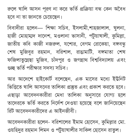
রুলে খালি আসন পূরণ না করে ভর্তি প্রক্রিয়া বন্ধ কেন অবৈধ
হবে না তা জানতে চেয়েছেন।
বিবাদীরা হলেন— শিক্ষা সচিব, ইসলামী,শাহজালাল, খুলনা,
হাজী মোহাম্মদ দানেশ, মওলানা ভাসানী, পটুয়াখালী, কুমিল্লা,
জাতীয় কবি কাজী নজরুল, যশোর, বেগম রোকেয়া, বঙ্গবন্ধু
শেখ মুজিবুর রহমান, বরিশাল, রাঙামাটি, বঙ্গমাতা শেখ
ফজিলাতুন্নেছা মুজিব, চাঁদপুর ও জগন্নাথ বিশ্ববিদ্যালয় এবং
গুচ্ছ ভর্তি পরীক্ষার সদস্য সচিব।
আর আদেশে হাইকোর্ট বলেছেন, এক মাসের মধ্যে ইউনিট
ভিত্তিতে খালি আসনের তালিকা প্রস্তুত এবং প্রকাশ করতে হবে।
এছাড়া আবেদনকারীরা মেধা তালিকা অনুসারে যোগ্য হলে
তাদেরকে ভর্তি করতে নির্দেশ দেওয়া হয়েছে বলে জানিয়েছেন
রিট আবেদনকারীদের এ আইনজীবী।
আবেদনকারীরা হলেন- বরিশালের ইমাম হোসেন, কুমিল্লার মো.
ওয়হিদুর রহমান লিমন ও পটুয়াখালীর সাকিল হোসেন রাতুল।