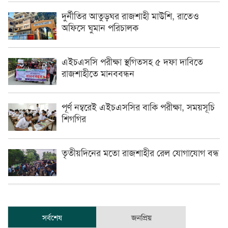
দুর্নীতির আতুড়ঘর রাজশাহী মাউশি, রাতেও
অফিসে ঘুমান পরিচালক
এইচএসসি পরীক্ষা স্থগিতসহ ৫ দফা দাবিতে
রাজশাহীতে মানববন্ধন
পূর্ণ নম্বরেই এইচএসসির বাকি পরীক্ষা, সময়সূচি
শিগগির
তৃতীয়দিনের মতো রাজশাহীর রেল যোগাযোগ বন্ধ
সর্বশেষ
জনপ্রিয়