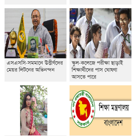
এসএসসি-সমমানে উত্তীর্ণদের
স্কুল-কলেজে পরীক্ষা ছাড়াই
মেয়র লিটনের অভিনন্দন
শিক্ষার্থীদের পাস ঘোষণা
আসতে পারে