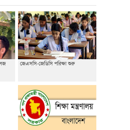
শেষ সময়ে ভোট কারচুরি অভিযোগ
আবিদের
লেজ
জেএসসি-জেডিসি পরিক্ষা শুরু