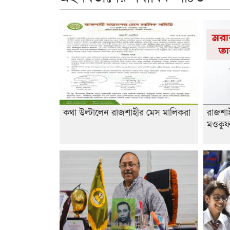
কথা উল্টালেন রাজশাহীর মেস মালিকরা
রাজশা
মওকুফ