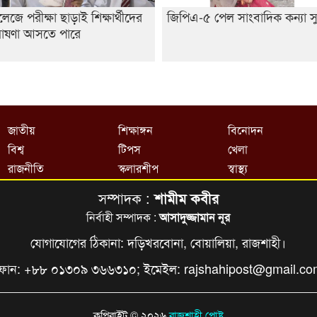
লেজে পরীক্ষা ছাড়াই শিক্ষার্থীদের
জিপিএ-৫ পেল সাংবাদিক কন্যা স
োষণা আসতে পারে
জাতীয়
শিক্ষাঙ্গন
বিনোদন
বিশ্ব
টিপস
খেলা
রাজনীতি
স্কলারশীপ
স্বাস্থ্য
সম্পাদক :
শামীম কবীর
নির্বাহী সম্পাদক :
আসাদুজ্জামান নূর
যোগাযোগের ঠিকানা: দড়িখরবোনা, বোয়ালিয়া, রাজশাহী।
ফোন: +৮৮ ০১৩০৯ ৩৬৬৩১০; ইমেইল:
rajshahipost@gmail.c
কপিরাইট © ২০২৬
রাজশাহী পোষ্ট