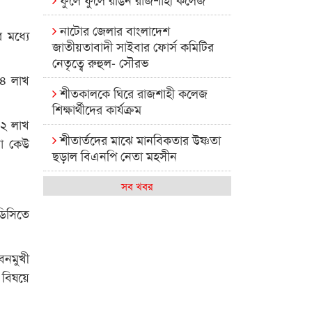
নাটোর জেলার বাংলাদেশ
র মধ্যে
জাতীয়তাবাদী সাইবার ফোর্স কমিটির
নেতৃত্বে রুহুল- সৌরভ
 ৪ লাখ
শীতকালকে ঘিরে রাজশাহী কলেজ
শিক্ষার্থীদের কার্যক্রম
 ২ লাখ
শীতার্তদের মাঝে মানবিকতার উষ্ণতা
া কেউ
ছড়াল বিএনপি নেতা মহসীন
রাজশাহী কলেজের মিষ্টি বিকেল
সব খবর
ডিসিতে
কেমন আছে আমাদের দেশের
মধ্যবিত্তরা
ীবনমুখী
রাজশাহী কলেজ ক্যারিয়ার ক্লাবের
 বিষয়ে
নেতৃত্বে ইসমাইল- বিশাল
রাজশাইন একাডেমির ফল প্রকাশ ও