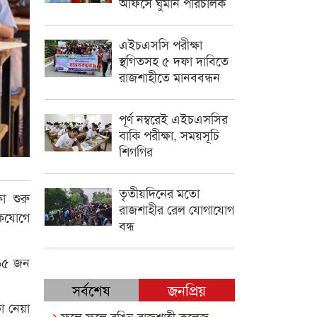
অফিসে ঘুমান পরিচালক
এইচএসসি পরীক্ষা
স্থগিতসহ ৫ দফা দাবিতে
রাজশাহীতে মানববন্ধন
পূর্ণ নম্বরেই এইচএসসির
বাকি পরীক্ষা, সময়সূচি
শিগগির
তৃতীয়দিনের মতো
া শুরু
রাজশাহীর রেল যোগাযোগ
একযোগে
বন্ধ
৬৯৫ জন
সর্বশেষ
জনপ্রিয়
া নেয়া
ফুলে ফুলে রঙিন রাজশাহী কলেজ