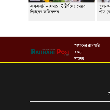
এসএসসি-সমমানে উত্তীর্ণদের মেয়র
স্কুল-ক
লিটনের অভিনন্দন
পাস ঘ
আমাদের রাজশাহী
বগুড়া
নাটোর