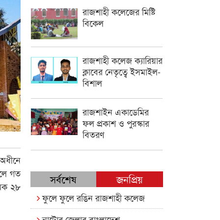
রাজশাহী কলেজের মিষ্টি
বিকেল
রাজশাহী কলেজ ক্যারিয়ার
ক্লাবের নেতৃত্বে ইসমাইল-
বিশাল
রাজশাইন একাডেমির
ফল প্রকাশ ও পুরস্কার
বিতরণ
 অধীনে
 চলে গত
সর্বশেষ
জনপ্রিয়
মিক ২৮
ফুলে ফুলে রঙিন রাজশাহী কলেজ
নাটোর জেলার বাংলাদেশ