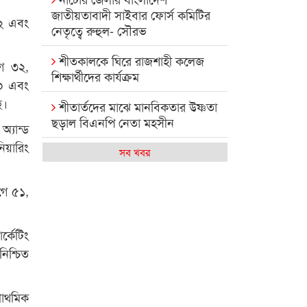
জাতীয়তাবাদী সাইবার ফোর্স কমিটির
৫২ এবং
নেতৃত্বে রুহুল- সৌরভ
শীতকালকে ঘিরে রাজশাহী কলেজ
গে ৩২,
শিক্ষার্থীদের কার্যক্রম
৪০ এবং
ে।
শীতার্তদের মাঝে মানবিকতার উষ্ণতা
ছড়াল বিএনপি নেতা মহসীন
অ্যান্ড
িয়ারিং
রাজশাহী কলেজের মিষ্টি বিকেল
সব খবর
কেমন আছে আমাদের দেশের
গে ৫১,
মধ্যবিত্তরা
রাজশাহী কলেজ ক্যারিয়ার ক্লাবের
্কেটিং
নেতৃত্বে ইসমাইল- বিশাল
নিশ্চিত
রাজশাইন একাডেমির ফল প্রকাশ ও
পুরস্কার বিতরণ
রাথমিক