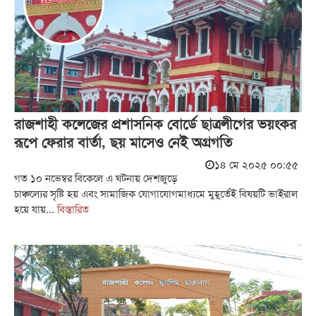
রাজশাহী কলেজের প্রশাসনিক বোর্ডে ছাত্রলীগের ভয়ংকর
রূপে ফেরার বার্তা, ছয় মাসেও নেই অগ্রগতি
১৪ মে ২০২৫ ০০:৫৫
গত ১০ নভেম্বর বিকেলে এ ঘটনায় দেশজুড়ে
চাঞ্চল্যের সৃষ্টি হয় এবং সামাজিক যোগাযোগমাধ্যমে মুহূর্তেই বিষয়টি ভাইরাল
হয়ে যায়...
বিস্তারিত