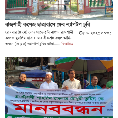
রাজশাহী কলেজ ছাত্রাবাসে ফের ল্যাপটপ চুরি
রোববার (৪ মে) ভোর সাড়ে ৫টা নাগাদ রাজশাহী
৫ মে ২০২৫ ০০:০১
কলেজ মুসলিম ছাত্রাবাসের বীরশ্রেষ্ঠ রুহুল আমিন
ভবনে (সি-ব্লক) ল্যাপটপ চুরির ঘটনা......
বিস্তারিত