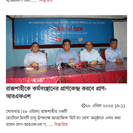
রাজশাহীকে কর্মসংস্থানের প্রাণকেন্দ্র করবে প্রাণ-
আরএফএল
২৮ এপ্রিল ২০২৫ ১৯:১১
সোমবার (২৮ এপ্রিল) রাজশাহীর একটি
হোটেলে মিলটি চালু উপলক্ষে আয়োজিত ‘মিট দ্য প্রেস’ অনুষ্ঠানে এসব কথা
বলেন প্রাণ-আরএফএল গ্......
বিস্তারিত