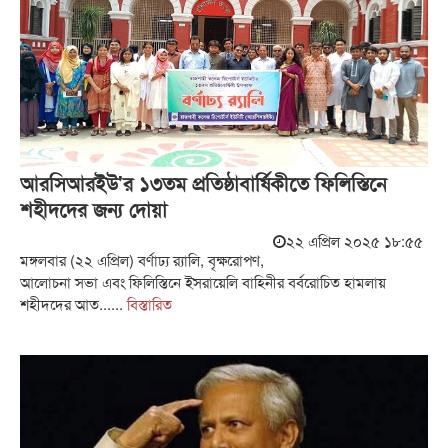
আরসিআরইউ'র ১৩তম প্রতিষ্ঠাবার্ষিকীতে ফিলিস্তিনে
শহীদদের জন্য দোয়া
২২ এপ্রিল ২০২৫ ১৮:৫৫
মঙ্গলবার (২২ এপ্রিল) বর্ণাঢ্য র‍্যালি, বৃক্ষরোপণ,
আলোচনা সভা এবং ফিলিস্তিনে ইসরায়েলি বাহিনীর বর্বরোচিত হামলায়
শহীদদের আত......
বিস্তারিত