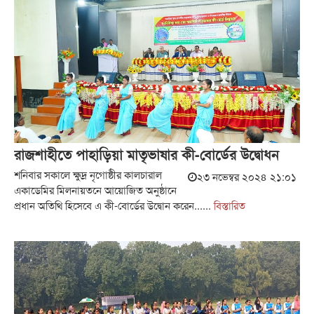
রাজশাহীতে পাহাড়িয়া মাতৃভাষার কী-বোর্ডের উদ্বোধন
শনিবার সকালে ক্ষুদ্র নৃগোষ্ঠীর কালচারাল
২৩ নভেম্বর ২০২৪ ২১:০১
একাডেমির মিলনায়তনে আয়োজিত অনুষ্ঠানে
প্রধান অতিথি হিসেবে এ কী-বোর্ডের উদ্বোন করেন......
বিস্তারিত