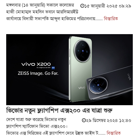
মঙ্গলবার (১৪ জানুয়ারি) সকালে কলেজের
১৫ জানুয়ারী ২০২৫ ০৯:২৯
হাজী মোহাম্মদ মহসিন ভবনে আরসিআরইউ
কার্যালয়ে বিদায়ী সভাপতি আব্দুল হাকিমের পরিচালনায়......
বিস্তারিত
ভিভোর নতুন ফ্ল্যাগশিপ এক্স২০০ এর যাত্রা শুরু
দেশে যাত্রা শুরু করেছে ভিভোর নতুন
২৯ ডিসেম্বর ২০২৪ ১২:৪০
ফ্ল্যাগশিপ স্মার্টফোন ভিভো এক্স২০০।
ভিভোর এক্স সিরিজের এই ফ্ল্যাগশিপ দেবে উন্নত জাইস ট......
বিস্তারিত