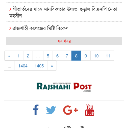
শীতার্তদের মাঝে মানবিকতার উষ্ণতা ছড়াল বিএনপি নেতা
মহসীন
রাজশাহী কলেজের মিষ্টি বিকেল
কেমন আছে আমাদের দেশের মধ্যবিত্তরা
সব খবর
রাজশাহী কলেজ ক্যারিয়ার ক্লাবের নেতৃত্বে ইসমাইল- বিশাল
«
1
2
...
5
6
7
8
9
10
11
রাজশাইন একাডেমির ফল প্রকাশ ও পুরস্কার বিতরণ
...
1404
1405
»
রাজশাহী কলেজের শিক্ষার্থী শাখাওয়াত পেলেন স্টার
এক্সিলেন্স অ্যাওয়ার্ড
বিশ্ব নদী বিবস উপলক্ষে নদী সুরক্ষায় নাওযাত্রা
খেলার মাঠে বানানো হয়েছে গর্ত ঝুঁকিতে আষাড়িয়াদহর দুই
বিদ্যালয়