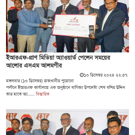
ইআরএফ-প্রাণ মিডিয়া অ্যাওয়ার্ড পেলেন সময়ের
আলোর এসএম আলমগীর
১০ ডিসেম্বর ২০২৪ ২২:৫৭
মঙ্গলবার (১০ ডিসেম্বর) রাজধানীর পুরোনো
পল্টনে ইআরএফ কার্যালয়ে এক অনুষ্ঠানে বাণিজ্য উপদেষ্টা শেখ বশির উদ্দিন
তার হাতে অ্য......
বিস্তারিত