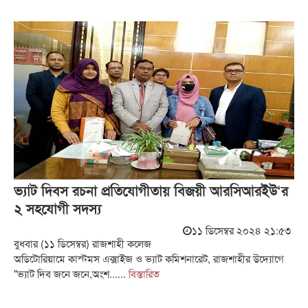
ভ্যাট দিবস রচনা প্রতিযোগীতায় বিজয়ী আরসিআরইউ‘র
২ সহযোগী সদস্য
১১ ডিসেম্বর ২০২৪ ২১:৫৩
বুধবার (১১ ডিসেম্বর) রাজশাহী কলেজ
অডিটোরিয়ামে কাস্টমস এক্সাইজ ও ভ্যাট কমিশনারেট, রাজশাহীর উদ্যোগে
"ভ্যাট দিব জনে জনে,অংশ......
বিস্তারিত