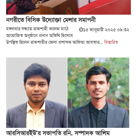
নগরীতে বিসিক উদ্যোক্তা মেলার সমাপনী
মঙ্গলবার সন্ধ্যায় রাজশাহী কলেজ মাঠে
১৫ জানুয়ারী ২০২৫ ০৯:৩২
আয়োজিত অনুষ্ঠানে প্রধান অতিথি হিসেবে
উপস্থিত ছিলেন রাজশাহীর জেলা প্রশাসক আফিয়া আখতার...
বিস্তারিত
আরসিআরইউ'র সভাপতি রনি, সম্পাদক আলিম