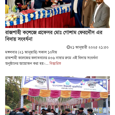
রাজশাহী কলেজে প্রফেসর মোঃ গোলাম ফেরদৌস এর
বিদায় সংবর্ধনা
২১ জানুয়ারী ২০২৫ ২১:৫০
মঙ্গলবার (২১ জানুয়ারি) সকাল ১০টায়
রাজশাহী কলেজের কলাভবনের ৪০৬ নাম্বার রুমে এই বিদায় সংবর্ধনা
অনুষ্ঠানের আয়োজন করা হয়।...
বিস্তারিত