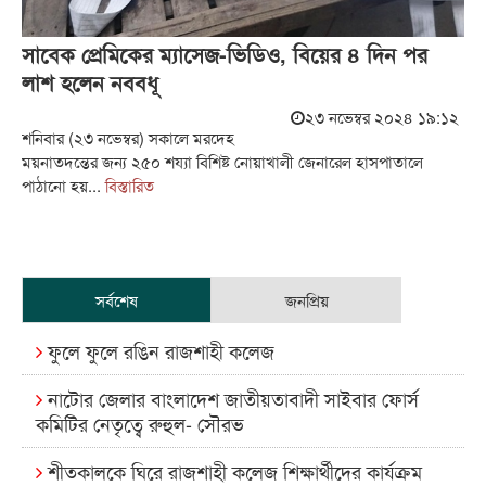
সাবেক প্রেমিকের ম্যাসেজ-ভিডিও, বিয়ের ৪ দিন পর
লাশ হলেন নববধূ
২৩ নভেম্বর ২০২৪ ১৯:১২
শনিবার (২৩ নভেম্বর) সকালে মরদেহ
ময়নাতদন্তের জন্য ২৫০ শয্যা বিশিষ্ট নোয়াখালী জেনারেল হাসপাতালে
পাঠানো হয়...
বিস্তারিত
সর্বশেষ
জনপ্রিয়
ফুলে ফুলে রঙিন রাজশাহী কলেজ
নাটোর জেলার বাংলাদেশ জাতীয়তাবাদী সাইবার ফোর্স
কমিটির নেতৃত্বে রুহুল- সৌরভ
শীতকালকে ঘিরে রাজশাহী কলেজ শিক্ষার্থীদের কার্যক্রম