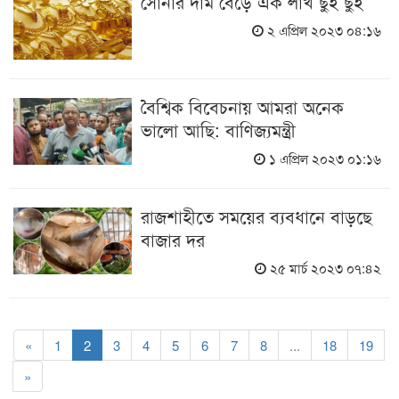
সোনার দাম বেড়ে এক লাখ ছুঁই ছুঁই
২ এপ্রিল ২০২৩ ০৪:১৬
বৈশ্বিক বিবেচনায় আমরা অনেক
ভালো আছি: বাণিজ্যমন্ত্রী
১ এপ্রিল ২০২৩ ০১:১৬
রাজশাহীতে সময়ের ব্যবধানে বাড়ছে
বাজার দর
২৫ মার্চ ২০২৩ ০৭:৪২
«
1
2
3
4
5
6
7
8
...
18
19
»