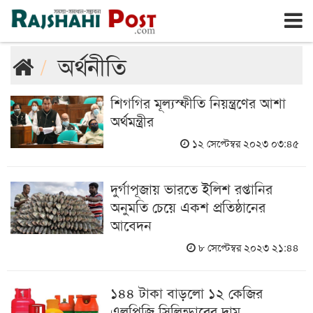
রাজশাহী
বৃহঃস্পতিবার, ৬ই আগস্ট ২০২৬, ২৩শে শ্রাবণ ১৪৩৩
অর্থনীতি
শিগগির মূল্যস্ফীতি নিয়ন্ত্রণের আশা
অর্থমন্ত্রীর
১২ সেপ্টেম্বর ২০২৩ ০৩:৪৫
দুর্গাপূজায় ভারতে ইলিশ রপ্তানির
অনুমতি চেয়ে একশ প্রতিষ্ঠানের
আবেদন
৮ সেপ্টেম্বর ২০২৩ ২১:৪৪
১৪৪ টাকা বাড়লো ১২ কেজির
এলপিজি সিলিন্ডারের দাম