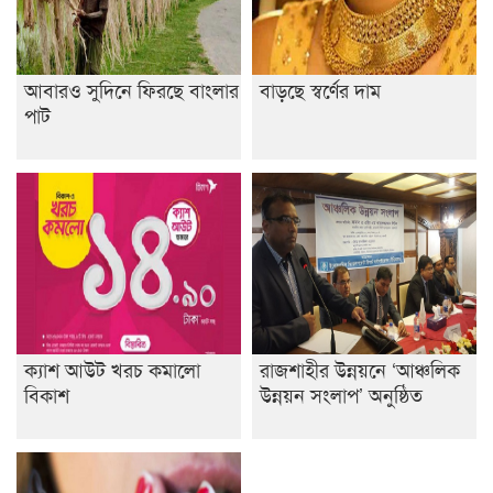
আবারও সুদিনে ফিরছে বাংলার
বাড়ছে স্বর্ণের দাম
পাট
ক্যাশ আউট খরচ কমালো
রাজশাহীর উন্নয়নে ‘আঞ্চলিক
বিকাশ
উন্নয়ন সংলাপ’ অনুষ্ঠিত