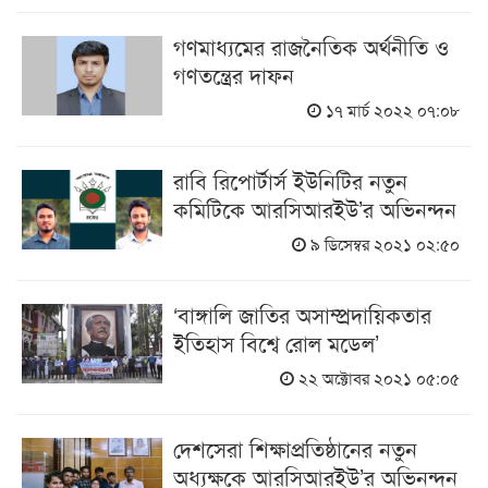
গণমাধ্যমের রাজনৈতিক অর্থনীতি ও
গণতন্ত্রের দাফন
১৭ মার্চ ২০২২ ০৭:০৮
রাবি রিপোর্টার্স ইউনিটির নতুন
কমিটিকে আরসিআরইউ’র অভিনন্দন
৯ ডিসেম্বর ২০২১ ০২:৫০
‘বাঙ্গালি জাতির অসাম্প্রদায়িকতার
ইতিহাস বিশ্বে রোল মডেল’
২২ অক্টোবর ২০২১ ০৫:০৫
দেশসেরা শিক্ষাপ্রতিষ্ঠানের নতুন
অধ্যক্ষকে আরসিআরইউ’র অভিনন্দন