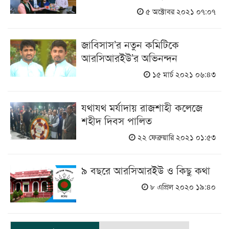
৫ অক্টোবর ২০২১ ০৭:০৭
জাবিসাস’র নতুন কমিটিকে
আরসিআরইউ’র অভিনন্দন
১৫ মার্চ ২০২১ ০৬:৪৩
যথাযথ মর্যাদায় রাজশাহী কলেজে
শহীদ দিবস পালিত
২২ ফেব্রুয়ারি ২০২১ ০১:৫৩
৯ বছরে আরসিআরইউ ও কিছু কথা
৮ এপ্রিল ২০২০ ১৯:৪০