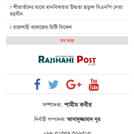
শীতার্তদের মাঝে মানবিকতার উষ্ণতা ছড়াল বিএনপি নেতা
মহসীন
রাজশাহী কলেজের মিষ্টি বিকেল
কেমন আছে আমাদের দেশের মধ্যবিত্তরা
সব খবর
রাজশাহী কলেজ ক্যারিয়ার ক্লাবের নেতৃত্বে ইসমাইল- বিশাল
রাজশাইন একাডেমির ফল প্রকাশ ও পুরস্কার বিতরণ
রাজশাহী কলেজের শিক্ষার্থী শাখাওয়াত পেলেন স্টার
এক্সিলেন্স অ্যাওয়ার্ড
বিশ্ব নদী বিবস উপলক্ষে নদী সুরক্ষায় নাওযাত্রা
সম্পাদক:
শামীম কবীর
খেলার মাঠে বানানো হয়েছে গর্ত ঝুঁকিতে আষাড়িয়াদহর দুই
নির্বাহী সম্পাদক:
আসাদুজ্জামান নূর
বিদ্যালয়
ইসলামের ইতিহাস ও সংস্কৃতি বিভাগের লাইট হাউজ ক্লাবের
+৮৮ ০১৩০৯ ৩৬৬৩১০