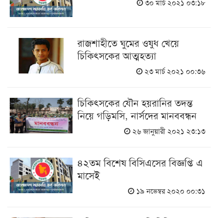
৩০ মার্চ ২০২১ ০৩:১৮
রাজশাহীতে ঘুমের ওষুধ খেয়ে
চিকিৎসকের আত্মহত্যা
২৩ মার্চ ২০২১ ০০:৩৬
চিকিৎসকের যৌন হয়রানির তদন্ত
নিয়ে গড়িমসি, নার্সদের মানববন্ধন
২৬ জানুয়ারী ২০২১ ২৩:১৩
৪২তম বিশেষ বিসিএসের বিজ্ঞপ্তি এ
মাসেই
১৯ নভেম্বর ২০২০ ০০:৩১