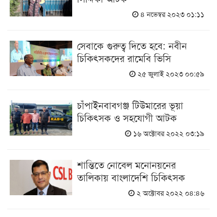
৪ নভেম্বর ২০২৩ ০১:১১
সেবাকে গুরুত্ব দিতে হবে: নবীন
চিকিৎসকদের রামেবি ভিসি
২৫ জুলাই ২০২৩ ০০:৫৯
চাঁপাইনবাবগঞ্জ টিউমারের ভূয়া
চিকিৎসক ও সহযোগী আটক
১৬ অক্টোবর ২০২২ ০৩:১৯
শান্তিতে নোবেল মনোনয়নের
তালিকায় বাংলাদেশি চিকিৎসক
২ অক্টোবর ২০২২ ০৪:৪৬