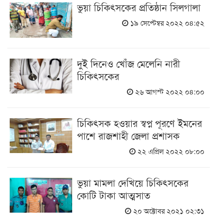
ভুয়া চিকিৎসকের প্রতিষ্ঠান সিলগালা
১৯ সেপ্টেম্বর ২০২২ ০৪:৫২
দুই দিনেও খোঁজ মেলেনি নারী
চিকিৎসকের
২৬ আগস্ট ২০২২ ০৪:০০
চিকিৎসক হওয়ার স্বপ্ন পূরণে ইমনের
পাশে রাজশাহী জেলা প্রশাসক
২২ এপ্রিল ২০২২ ০৮:০০
ভুয়া মামলা দেখিয়ে চিকিৎসকের
কোটি টাকা আত্মসাত
২০ অক্টোবর ২০২১ ০২:৩১