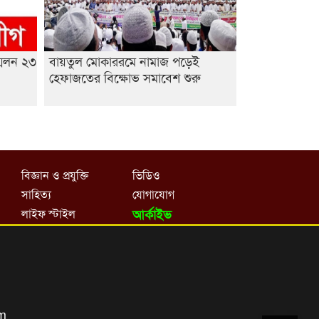
মেলন ২৩
বায়তুল মোকাররমে নামাজ পড়েই
হেফাজতের বিক্ষোভ সমাবেশ শুরু
বিজ্ঞান ও প্রযুক্তি
ভিডিও
সাহিত্য
যোগাযোগ
লাইফ স্টাইল
আর্কাইভ
om