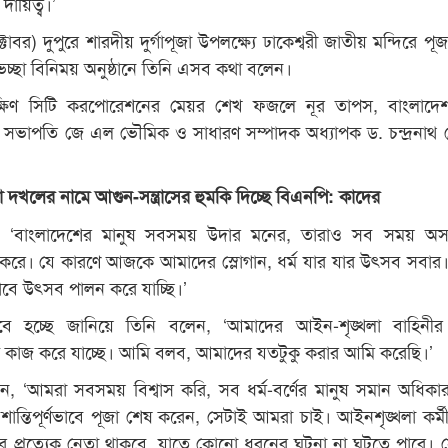
ায়িত্ব।’
বর) দুপুরে শারদীয় দুর্গাপূজা উপলক্ষ্যে ঢাকেশ্বরী জাতীয় মন্দিরে পূজ
ভেচ্ছা বিনিময় অনুষ্ঠানে তিনি এসব কথা বলেন।
ষিণ সিটি করপোরেশনের মেয়র শেখ ফজলে নূর তাপস, বাংলাদেশ
সভাপতি জে এল ভৌমিক ও সাধারণ সম্পাদক অধ্যাপক ড. চন্দ্রনাথ প
 দখলের নামে আগুন-সন্ত্রাসের হুমকি দিচ্ছে বিএনপি: কাদের
বলেন, ‘বাংলাদেশের মানুষ সবসময় উদার মনের, তারাও সব সময় অসম্
স করে। যে কারণে আজকে আমাদের স্লোগান, ধর্ম যার যার উৎসব সবার
ে উৎসব পালন করে যাচ্ছি।’
্ণভাবে হচ্ছে জানিয়ে তিনি বলেন, ‘আমাদের আইন-শৃঙ্খলা বাহিনী
গে কাজ করে যাচ্ছে। আমি বলব, আমাদের যতটুকু করার আমি করেছি।’
ন, ‘আমরা সবসময় বিশ্বাস করি, সব ধর্ম-বর্ণের মানুষ সমান অধিক
ন্তিপূর্ণভাবে পূজা শেষ করেন, সেটাই আমরা চাই। আইনশৃঙ্খলা কর্ম
র প্রত্যেক নেতা থাকবে, যাতে কোনো ধরনের ঘটনা না ঘটতে পারে। 