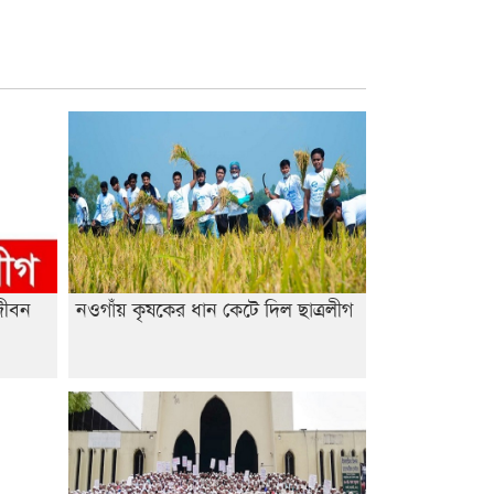
শেষ সময়ে ভোট কারচুরি অভিযোগ
আবিদের
জীবন
নওগাঁয় কৃষকের ধান কেটে দিল ছাত্রলীগ