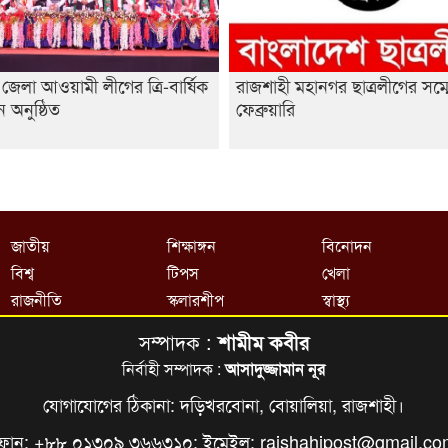
জেলা আওয়ামী লীগের ত্রি-বার্ষিক
রাজশাহী মহানগর ছাত্রলীগের সম্
ন অনুষ্ঠিত
ফেব্রুয়ারি
জাতীয়
শিক্ষাঙ্গন
বিনোদন
বিশ্ব
টিপস
খেলা
রাজনীতি
স্কলারশীপ
স্বাস্থ্য
সম্পাদক :
শামীম কবীর
নির্বাহী সম্পাদক :
আসাদুজ্জামান নূর
যোগাযোগের ঠিকানা: দড়িখরবোনা, বোয়ালিয়া, রাজশাহী।
ফোন: +৮৮ ০১৩০৯ ৩৬৬৩১০; ইমেইল:
rajshahipost@gmail.c