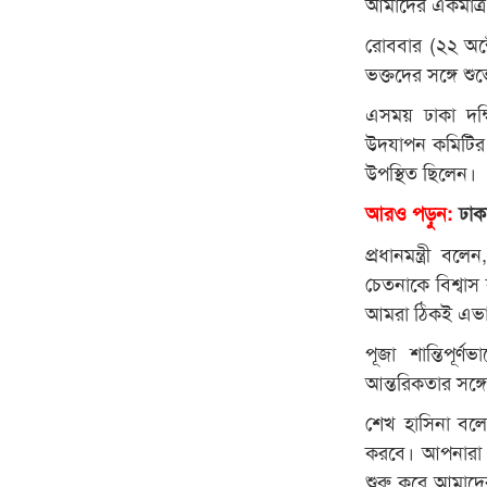
আমাদের একমাত্র দ
রোববার (২২ অক্টো
ভক্তদের সঙ্গে শু
এসময় ঢাকা দক্
উদযাপন কমিটির 
উপস্থিত ছিলেন।
আরও পড়ুন:
ঢাকা
প্রধানমন্ত্রী 
চেতনাকে বিশ্বা
আমরা ঠিকই এভাব
পূজা শান্তিপূর
আন্তরিকতার সঙ্
শেখ হাসিনা বলে
করবে। আপনারা শা
শুরু করে আমাদে