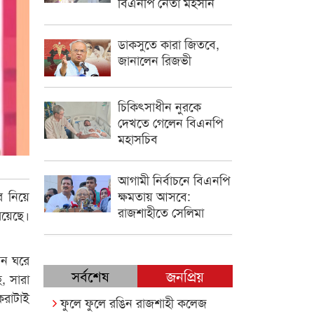
বিএনপি নেতা মহসীন
ডাকসুতে কারা জিতবে,
জানালেন রিজভী
চিকিৎসাধীন ‍নুরকে
দেখতে গেলেন বিএনপি
মহাসচিব
আগামী নির্বাচনে বিএনপি
র নিয়ে
ক্ষমতায় আসবে:
রাজশাহীতে সেলিমা
রয়েছে।
খন ঘরে
সর্বশেষ
জনপ্রিয়
, সারা
করাটাই
ফুলে ফুলে রঙিন রাজশাহী কলেজ