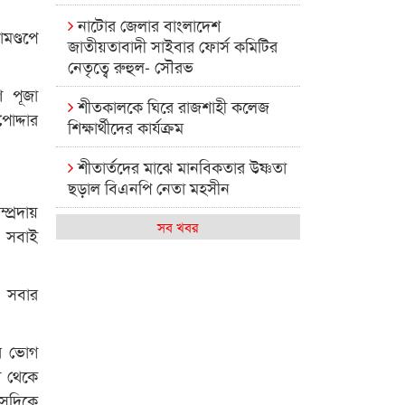
নাটোর জেলার বাংলাদেশ
ামণ্ডপে
জাতীয়তাবাদী সাইবার ফোর্স কমিটির
নেতৃত্বে রুহুল- সৌরভ
 পূজা
শীতকালকে ঘিরে রাজশাহী কলেজ
োদ্দার
শিক্ষার্থীদের কার্যক্রম
শীতার্তদের মাঝে মানবিকতার উষ্ণতা
ছড়াল বিএনপি নেতা মহসীন
প্রদায়
রাজশাহী কলেজের মিষ্টি বিকেল
সব খবর
। সবাই
কেমন আছে আমাদের দেশের
মধ্যবিত্তরা
র সবার
রাজশাহী কলেজ ক্যারিয়ার ক্লাবের
নেতৃত্বে ইসমাইল- বিশাল
ার ভোগ
ী থেকে
রাজশাইন একাডেমির ফল প্রকাশ ও
সেদিকে