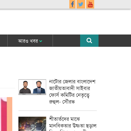
আরও খবর
নাটোর জেলার বাংলাদেশ
জাতীয়তাবাদী সাইবার
ফোর্স কমিটির নেতৃত্বে
রুহুল- সৌরভ
শীতার্তদের মাঝে
মানবিকতার উষ্ণতা ছড়াল