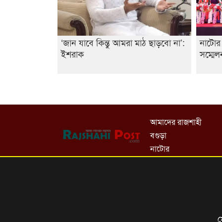
‘জান যাবে কিন্তু আমরা মাঠ ছাড়বো না’:
নাটোর 
ইশরাক
সম্মেল
আমাদের রাজশাহী
বগুড়া
নাটোর