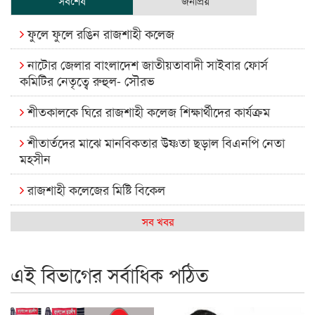
সর্বশেষ
জনপ্রিয়
ফুলে ফুলে রঙিন রাজশাহী কলেজ
নাটোর জেলার বাংলাদেশ জাতীয়তাবাদী সাইবার ফোর্স
কমিটির নেতৃত্বে রুহুল- সৌরভ
শীতকালকে ঘিরে রাজশাহী কলেজ শিক্ষার্থীদের কার্যক্রম
শীতার্তদের মাঝে মানবিকতার উষ্ণতা ছড়াল বিএনপি নেতা
মহসীন
রাজশাহী কলেজের মিষ্টি বিকেল
কেমন আছে আমাদের দেশের মধ্যবিত্তরা
সব খবর
রাজশাহী কলেজ ক্যারিয়ার ক্লাবের নেতৃত্বে ইসমাইল- বিশাল
এই বিভাগের সর্বাধিক পঠিত
রাজশাইন একাডেমির ফল প্রকাশ ও পুরস্কার বিতরণ
রাজশাহী কলেজের শিক্ষার্থী শাখাওয়াত পেলেন স্টার এক্সিলেন্স