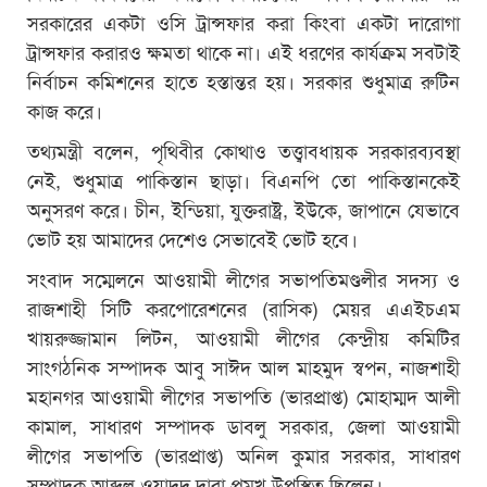
সরকারের একটা ওসি ট্রান্সফার করা কিংবা একটা দারোগা
ট্রান্সফার করারও ক্ষমতা থাকে না। এই ধরণের কার্যক্রম সবটাই
নির্বাচন কমিশনের হাতে হস্তান্তর হয়। সরকার শুধুমাত্র রুটিন
কাজ করে।
তথ্যমন্ত্রী বলেন, পৃথিবীর কোথাও তত্ত্বাবধায়ক সরকারব্যবস্থা
নেই, শুধুমাত্র পাকিস্তান ছাড়া। বিএনপি তো পাকিস্তানকেই
অনুসরণ করে। চীন, ইন্ডিয়া, যুক্তরাষ্ট্র, ইউকে, জাপানে যেভাবে
ভোট হয় আমাদের দেশেও সেভাবেই ভোট হবে।
সংবাদ সম্মেলনে আওয়ামী লীগের সভাপতিমণ্ডলীর সদস্য ও
রাজশাহী সিটি করপোরেশনের (রাসিক) মেয়র এএইচএম
খায়রুজ্জামান লিটন, আওয়ামী লীগের কেন্দ্রীয় কমিটির
সাংগঠনিক সম্পাদক আবু সাঈদ আল মাহমুদ স্বপন, নাজশাহী
মহানগর আওয়ামী লীগের সভাপতি (ভারপ্রাপ্ত) মোহাম্মদ আলী
কামাল, সাধারণ সম্পাদক ডাবলু সরকার, জেলা আওয়ামী
লীগের সভাপতি (ভারপ্রাপ্ত) অনিল কুমার সরকার, সাধারণ
সম্পাদক আব্দুল ওয়াদুদ দারা প্রমুখ উপস্থিত ছিলেন।