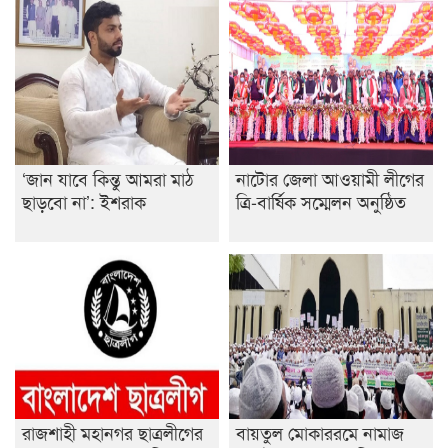
‘জান যাবে কিন্তু আমরা মাঠ
নাটোর জেলা আওয়ামী লীগের
ছাড়বো না’: ইশরাক
ত্রি-বার্ষিক সম্মেলন অনুষ্ঠিত
রাজশাহী মহানগর ছাত্রলীগের
বায়তুল মোকাররমে নামাজ