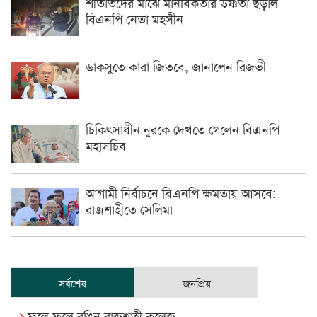
শীতার্তদের মাঝে মানবিকতার উষ্ণতা ছড়াল
বিএনপি নেতা মহসীন
ডাকসুতে কারা জিতবে, জানালেন রিজভী
চিকিৎসাধীন ‍নুরকে দেখতে গেলেন বিএনপি
মহাসচিব
আগামী নির্বাচনে বিএনপি ক্ষমতায় আসবে:
রাজশাহীতে সেলিমা
সর্বশেষ
জনপ্রিয়
ফুলে ফুলে রঙিন রাজশাহী কলেজ