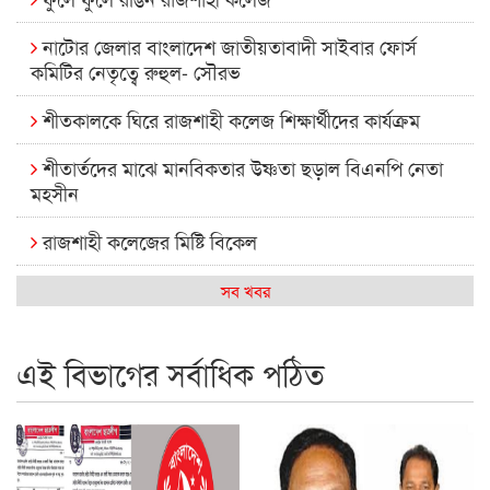
নাটোর জেলার বাংলাদেশ জাতীয়তাবাদী সাইবার ফোর্স
কমিটির নেতৃত্বে রুহুল- সৌরভ
শীতকালকে ঘিরে রাজশাহী কলেজ শিক্ষার্থীদের কার্যক্রম
শীতার্তদের মাঝে মানবিকতার উষ্ণতা ছড়াল বিএনপি নেতা
মহসীন
রাজশাহী কলেজের মিষ্টি বিকেল
কেমন আছে আমাদের দেশের মধ্যবিত্তরা
সব খবর
রাজশাহী কলেজ ক্যারিয়ার ক্লাবের নেতৃত্বে ইসমাইল- বিশাল
এই বিভাগের সর্বাধিক পঠিত
রাজশাইন একাডেমির ফল প্রকাশ ও পুরস্কার বিতরণ
রাজশাহী কলেজের শিক্ষার্থী শাখাওয়াত পেলেন স্টার এক্সিলেন্স
অ্যাওয়ার্ড