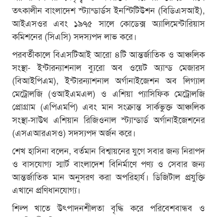
তৎকালীন বাংলাদেশ স্ট্যান্ডার্ডস ইনস্টিটিউশন (বিডিএসআই),
আইএসওর এবং ১৯৭৫ সালে কোডেক্স অ্যালিমেন্টারিয়াস
কমিশনের (সিএসি) সদস্যপদ লাভ করে।
পরবর্তীকালে বিএসটিআই আরো ৪টি আন্তর্জাতিক ও আঞ্চলিক
সংস্থা- ইন্টারন্যাশনাল ব্যুরো অব ওয়েট অ্যান্ড মেজারস
(বিআইপিএম), ইন্টারন্যাশনাল অর্গানাইজেশন অব লিগ্যাল
মেট্রোলজি (ওআইএমএল) ও এশিয়া প্যাসিফিক মেট্রোলজি
প্রোগ্রাম (এপিএমপি) এবং মান সংক্রান্ত সার্কভুক্ত আঞ্চলিক
সংস্থা-সাউথ এশিয়ান রিজিওনাল স্ট্যান্ডার্ড অর্গানাইজেশনের
(এসএআরএসও) সদস্যপদ অর্জন করে।
শেখ হাসিনা বলেন, বর্তমান বিশ্বায়নের যুগে সবার জন্য নিরাপদ
ও বাসযোগ্য স্মার্ট বাংলাদেশ বিনির্মাণে পণ্য ও সেবার জন্য
আন্তর্জাতিক মান অনুসরণ করা অপরিহার্য। ডিজিটাল প্রযুক্তি
এখানে প্রণিধানযোগ্য।
শিল্প খাতে উৎপাদনশীলতা বৃদ্ধি করে পরিবেশবান্ধব ও