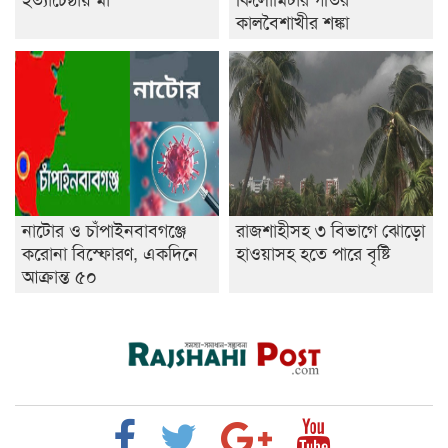
কালবৈশাখীর শঙ্কা
নাটোর ও চাঁপাইনবাবগঞ্জে
রাজশাহীসহ ৩ বিভাগে ঝোড়ো
করোনা বিস্ফোরণ, একদিনে
হাওয়াসহ হতে পারে বৃষ্টি
আক্রান্ত ৫০