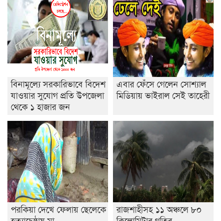
রাজশাহীতে ট্রাকচাপায় ভ্যানচালক নিহত
শেষ সময়ে ভোট কারচুরি অভিযোগ আবিদের
বিনামূল্যে সরকারিভাবে বিদেশ
এবার ফেঁসে গেলেন সোশ্যাল
যাওয়ার সুযোগ প্রতি উপজেলা
মিডিয়ায় ভাইরাল সেই তাহেরী
থেকে ১ হাজার জন
পরকিয়া দেখে ফেলায় ছেলেকে
রাজশাহীসহ ১১ অঞ্চলে ৮০
হত্যাচেষ্ঠায় মা
কিলোমিটার গতির