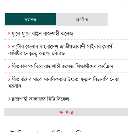
সর্বশেষ
জনপ্রিয়
ফুলে ফুলে রঙিন রাজশাহী কলেজ
নাটোর জেলার বাংলাদেশ জাতীয়তাবাদী সাইবার ফোর্স
কমিটির নেতৃত্বে রুহুল- সৌরভ
শীতকালকে ঘিরে রাজশাহী কলেজ শিক্ষার্থীদের কার্যক্রম
শীতার্তদের মাঝে মানবিকতার উষ্ণতা ছড়াল বিএনপি নেতা
মহসীন
রাজশাহী কলেজের মিষ্টি বিকেল
কেমন আছে আমাদের দেশের মধ্যবিত্তরা
সব খবর
রাজশাহী কলেজ ক্যারিয়ার ক্লাবের নেতৃত্বে ইসমাইল- বিশাল