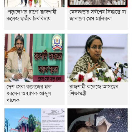
‘পড়ালেখার চাপে’ রাজশাহী
মেসভাড়ার সর্বশেষ সিদ্ধান্তে যা
কলেজ ছাত্রীর চিরবিদায়
জানালো মেস মালিকরা
দেশ সেরা কলেজের হাল
রাজশাহী কলেজে আসছেন
ধরলেন অধ্যাপক আব্দুল
শিক্ষামন্ত্রী
খালেক