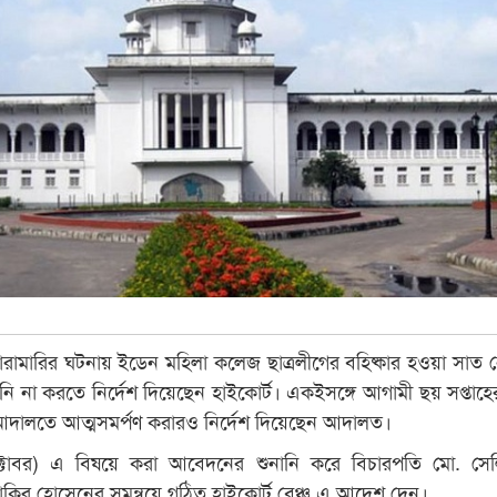
ারামারির ঘটনায় ইডেন মহিলা কলেজ ছাত্রলীগের বহিষ্কার হওয়া সাত নে
নি না করতে নির্দেশ দিয়েছেন হাইকোর্ট। একইসঙ্গে আগামী ছয় সপ্তাহের
আদালতে আত্মসমর্পণ করারও নির্দেশ দিয়েছেন আদালত।
্টোবর) এ বিষয়ে করা আবেদনের শুনানি করে বিচারপতি মো. সে
কির হোসেনের সমন্বয়ে গঠিত হাইকোর্ট বেঞ্চ এ আদেশ দেন।