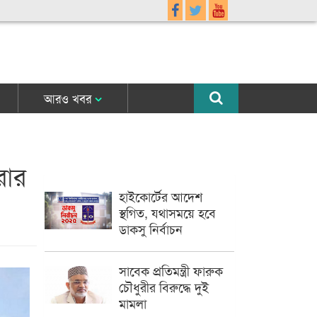
আরও খবর
রার
হাইকোর্টের আদেশ
স্থগিত, যথাসময়ে হবে
ডাকসু নির্বাচন
সাবেক প্রতিমন্ত্রী ফারুক
চৌধুরীর বিরুদ্ধে দুই
মামলা