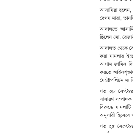
আসামিরা হলেন, র
বেগম মায়া, তান
আদালতে আসামিপক
ছিলেন মো. রেজ
আদালত থেকে বে
করা মামলায় ইডে
আগাম জামিন দি
করতে আইনশৃঙ্খলা
মেট্টোপলিট্রন ম্
গত ২৮ সেপ্টম্ব
সাধারণ সম্পাদক
বিরুদ্ধে মামলা
অনুসারী হিসেবে
গত ২৫ সেপ্টেম্