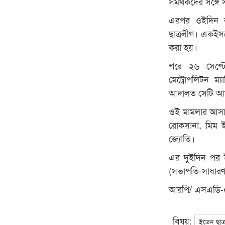
সমর্থকদের সঙ্গ
এরপর ওইদিন রা
ছাত্রলীগ। একইসঙ
করা হয়।
পরে ২৬ সেপ্টে
মেট্রোপলিটন ম
আদালত সেটি আমল
ওই মামলার আসামি
রোকসানা, মিম ই
জ্যোতি।
এর দুইদিন পর ই
(সভাপতি-সাধারণ 
আরপি/ এসএডি-
বিষয়:
ইডেন ছাত্