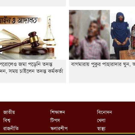
েরোলেও জমা পড়েনি তদন্ত
বাগমারায় পুকুর পাহারাদার খুন
েদন, সময় চাইলেন তদন্ত কর্মকর্তা
জাতীয়
শিক্ষাঙ্গন
বিনোদন
বিশ্ব
টিপস
খেলা
রাজনীতি
স্কলারশীপ
স্বাস্থ্য