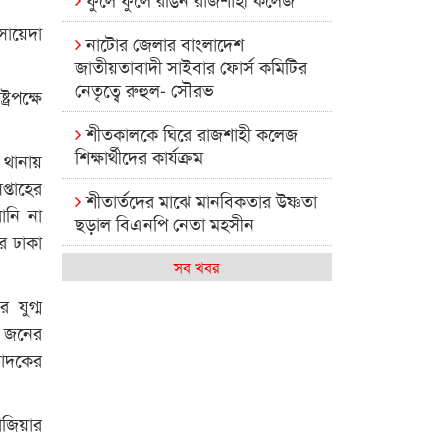
সায়েদা
নাটোর জেলার বাংলাদেশ
জাতীয়তাবাদী সাইবার ফোর্স কমিটির
নেতৃত্বে রুহুল- সৌরভ
রপক্ষে
শীতকালকে ঘিরে রাজশাহী কলেজ
শিক্ষার্থীদের কার্যক্রম
 থানায়
্তাহের
শীতার্তদের মাঝে মানবিকতার উষ্ণতা
ানি না
ছড়াল বিএনপি নেতা মহসীন
র ঢাকা
রাজশাহী কলেজের মিষ্টি বিকেল
সব খবর
 যুগ্ম
কেমন আছে আমাদের দেশের
৫ জনের
মধ্যবিত্তরা
পাদকের
রাজশাহী কলেজ ক্যারিয়ার ক্লাবের
নেতৃত্বে ইসমাইল- বিশাল
াজিয়ার
রাজশাইন একাডেমির ফল প্রকাশ ও