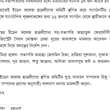
ে সহ-সভাপতিদের সমর্থকদের মধ্যে মারামারির ঘটনায় ১০ জন আহত হন
তেই ইডেন কলেজ ছাত্রলীগের কমিটি স্থগিত করে সংগঠনটির কেন
্গে সাংগঠনিক শৃঙ্খলাভঙ্গের জন্য ১৬ জনকে সংগঠন থেকে স্থায়ীভাবে বহ
ম্বর ইডেন কলেজ ছাত্রলীগের সহ-সভাপতি জান্নাতুল ফেরদৌসী
্যাজিস্ট্রেট সৈয়দ মোস্তফা রেজা নুরের আদালতে মামলার আবেদন
ে নিয়ে তদন্তের নির্দেশ দেন।
রা হলেন- সভাপতি তামান্না জেসমিন রিভা, রাজিয়া সুলতানা, নুঝাত 
সলাম, নূর জাহান, ঋতু আক্তার, আনিকা তাবাসসুম স্বর্ণা ও কামরুন
ডেন কলেজ ছাত্রলীগের স্থগিত কমিটির যুগ্ম সাধারণ সম্পাদক রিতু 
সম্পাদক গ্রুপের অনুসারী) লালবাগ থানায় মামলাটি করেন।
০৭
রলীগ
হাইকোর্ট