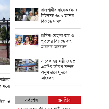
রাজশাহীর সাবেক মেয়র
লিটনসহ ৩০০ জনের
বিরুদ্ধে মামলা
হাসিনা-রেহানা-জয় ও
পুতুলের বিরুদ্ধে হত্যা
মামলার আবেদন
সাবেক ২৫ মন্ত্রী ও ৪০
এমপির অবৈধ সম্পদ
অনুসন্ধানে দুদকে
আবেদন
ত্রীকে
 মধ্যে
সর্বশেষ
জনপ্রিয়
লিম ও
ফুলে ফুলে রঙিন রাজশাহী কলেজ