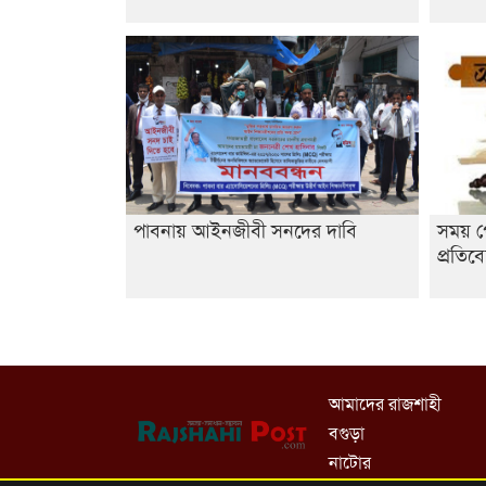
পাবনায় আইনজীবী সনদের দাবি
সময় প
প্রতিব
আমাদের রাজশাহী
বগুড়া
নাটোর