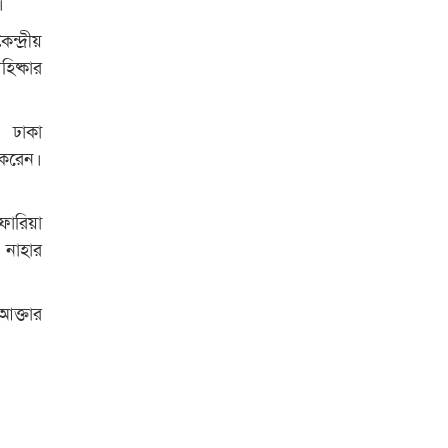
।
পুরস্কার বিতরণ
্দ্রীয়
রাজশাহী কলেজের শিক্ষার্থী শাখাওয়াত
িষ্কার
পেলেন স্টার এক্সিলেন্স অ্যাওয়ার্ড
 ঢাকা
বিশ্ব নদী বিবস উপলক্ষে নদী সুরক্ষায়
নাওযাত্রা
 করেন।
খেলার মাঠে বানানো হয়েছে গর্ত
ঝুঁকিতে আষাড়িয়াদহর দুই বিদ্যালয়
ফারিয়া
 নাহার
ইসলামের ইতিহাস ও সংস্কৃতি বিভাগের
লাইট হাউজ ক্লাবের নেতৃত্ব ইসতিয়াক-
মাহফুজ
আক্তার
ডাকসুতে শিবিরের নিরঙ্কুশ জয়
রাজশাহীতে ট্রাকচাপায় ভ্যানচালক
নিহত