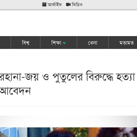
আর্কাইভ
ভিডিও
বিশ্ব
শিক্ষা
খেলা
মতামত
েহানা-জয় ও পুতুলের বিরুদ্ধে হত্যা
 আবেদন