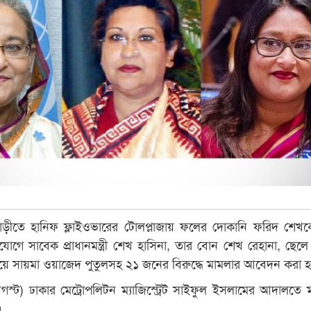
াবাড়ীতে হানিফ ফ্লাইওভারের টোলপ্লাজায় ফলের দোকানি ফরিদ শেখক
োগে সাবেক প্রাধানমন্ত্রী শেখ হাসিনা, তার বোন শেখ রেহানা, ছেল
ে সায়মা ওয়াজেদ পুতুলসহ ২১ জনের বিরুদ্ধে মামলার আবেদন করা 
গস্ট) ঢাকার মেট্রোপলিটন ম্যাজিস্ট্রেট সাইফুল ইসলামের আদালতে 
।