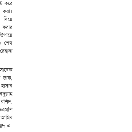
লুট করে
বিশ্ব নদী বিবস উপলক্ষে নদী সুরক্ষায়
ন করা।
নাওযাত্রা
ী দিয়ে
ট করার
খেলার মাঠে বানানো হয়েছে গর্ত
 উপায়ে
ঝুঁকিতে আষাড়িয়াদহর দুই বিদ্যালয়
ও শেখ
ইসলামের ইতিহাস ও সংস্কৃতি বিভাগের
রেহানা
লাইট হাউজ ক্লাবের নেতৃত্ব ইসতিয়াক-
মাহফুজ
 সাবেক
ডাকসুতে শিবিরের নিরঙ্কুশ জয়
েক ডাক,
ল হাসান
রাজশাহীতে ট্রাকচাপায় ভ্যানচালক
ুল্লাহ
নিহত
-রশিদ,
শেষ সময়ে ভোট কারচুরি অভিযোগ
ডিএমপি
আবিদের
ক আমির
্মদ এ.