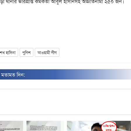
ড়ী থানার ভারপ্রাপ্ত কর্মকর্তা আবুল হাসানসহ অজ্ঞাতনামা ২৫০ জন।
শেখ হাসিনা
পুলিশ
আওয়ামী লীগ
ন মতামত দিন: