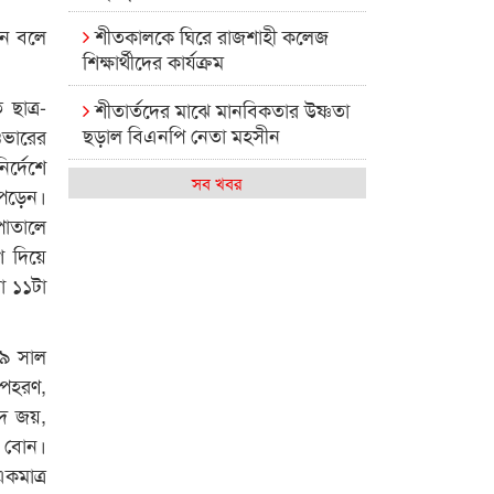
শীতকালকে ঘিরে রাজশাহী কলেজ
েন বলে
শিক্ষার্থীদের কার্যক্রম
ছাত্র-
শীতার্তদের মাঝে মানবিকতার উষ্ণতা
ছড়াল বিএনপি নেতা মহসীন
ওভারের
ির্দেশে
রাজশাহী কলেজের মিষ্টি বিকেল
সব খবর
 পড়েন।
াতালে
কেমন আছে আমাদের দেশের
শ দিয়ে
মধ্যবিত্তরা
া ১১টা
রাজশাহী কলেজ ক্যারিয়ার ক্লাবের
নেতৃত্বে ইসমাইল- বিশাল
০৯ সাল
রাজশাইন একাডেমির ফল প্রকাশ ও
অপহরণ,
পুরস্কার বিতরণ
দ জয়,
র বোন।
রাজশাহী কলেজের শিক্ষার্থী শাখাওয়াত
কমাত্র
পেলেন স্টার এক্সিলেন্স অ্যাওয়ার্ড