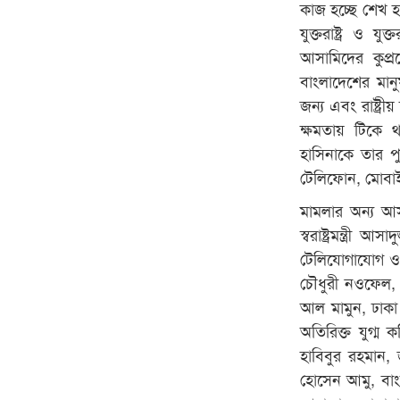
কাজ হচ্ছে শেখ হা
যুক্তরাষ্ট্র ও 
আসামিদের কুপ্
বাংলাদেশের মান
জন্য এবং রাষ্ট
ক্ষমতায় টিকে 
হাসিনাকে তার প
টেলিফোন, মোবাইল
মামলার অন্য আস
স্বরাষ্ট্রমন্ত্রী
টেলিযোগাযোগ ও তথ
চৌধুরী নওফেল, 
আল মামুন, ঢাকা
অতিরিক্ত যুগ্ম
হাবিবুর রহমান,
হোসেন আমু, বাংল