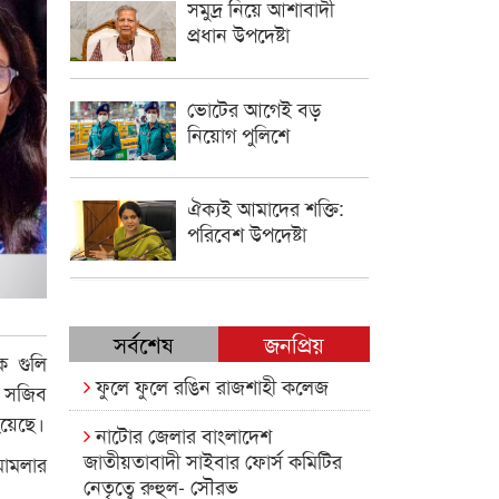
সমুদ্র নিয়ে আশাবাদী
প্রধান উপদেষ্টা
ভোটের আগেই বড়
নিয়োগ পুলিশে
ঐক্যই আমাদের শক্তি:
পরিবেশ উপদেষ্টা
সর্বশেষ
জনপ্রিয়
ে গুলি
ফুলে ফুলে রঙিন রাজশাহী কলেজ
ে সজিব
হয়েছে।
নাটোর জেলার বাংলাদেশ
জাতীয়তাবাদী সাইবার ফোর্স কমিটির
মামলার
নেতৃত্বে রুহুল- সৌরভ