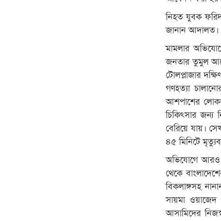
নিহত যুবক ফরিদ
জানান আদালত।
মামলার অভিযোগ
জনতার তুমুল আন
টোলপ্লাজার দক্ষি
গণহত্যা চালানো
আশপাশের লোকজন
চিকিৎসার জন্য 
বেরিয়ে যায়। সে
৪৫ মিনিটে মৃত্য
অভিযোগে আরও বল
থেকে বাংলাদেশে
বিকলাঙ্গসহ না
সায়মা ওয়াজেদ প
আসামিদের নিজস