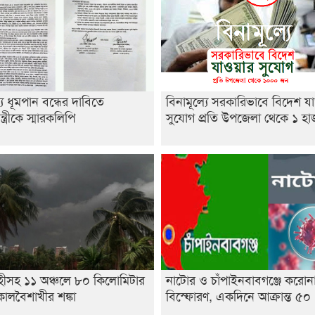
্যে ধূমপান বন্ধের দাবিতে
বিনামূল্যে সরকারিভাবে বিদেশ য
ন্ত্রীকে স্মারকলিপি
সুযোগ প্রতি উপজেলা থেকে ১ হ
হীসহ ১১ অঞ্চলে ৮০ কিলোমিটার
নাটোর ও চাঁপাইনবাবগঞ্জে করোন
ালবৈশাখীর শঙ্কা
বিস্ফোরণ, একদিনে আক্রান্ত ৫০