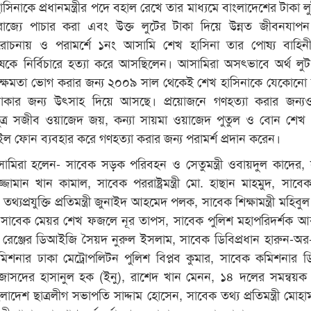
সিনাকে প্রধানমন্ত্রীর পদে বহাল রেখে তার মাধ্যমে বাংলাদেশের টাকা 
যুক্তরাজ্যে পাচার করা এবং উক্ত লুটের টাকা দিয়ে উন্নত জীবনযাপ
ররোচনায় ও পরামর্শে ১নং আসামি শেখ হাসিনা তার পোষ্য বাহিন
ুষকে নির্বিচারে হত্যা করে আসছিলেন। আসামিরা অসৎভাবে অর্থ লু
্রীয় ক্ষমতা ভোগ করার জন্য ২০০৯ সাল থেকেই শেখ হাসিনাকে যেকোনো
থাকার জন্য উৎসাহ দিয়ে আসছে। প্রয়োজনে গণহত্যা করার জন্য
ুত্র সজীব ওয়াজেদ জয়, কন্যা সায়মা ওয়াজেদ পুতুল ও বোন শেখ 
 ফোন ব্যবহার করে গণহত্যা করার জন্য পরামর্শ প্রদান করেন।
ামিরা হলেন- সাবেক সড়ক পরিবহন ও সেতুমন্ত্রী ওবায়দুল কাদের,
 আসাদুজ্জামান খান কামাল, সাবেক পররাষ্ট্রমন্ত্রী মো. হাছান মাহমুদ, সাব
্যপ্রযুক্তি প্রতিমন্ত্রী জুনাইদ আহমেদ পলক, সাবেক শিক্ষামন্ত্রী মহিবু
সাবেক মেয়র শেখ ফজলে নূর তাপস, সাবেক পুলিশ মহাপরিদর্শক আবদ
 রেঞ্জের ডিআইজি সৈয়দ নুরুল ইসলাম, সাবেক ডিবিপ্রধান হারুন-অর
 কমিশনার ঢাকা মেট্রোপলিটন পুলিশ বিপ্লব কুমার, সাবেক কমিশনার 
 জাসদের হাসানুল হক (ইনু), রাশেদ খান মেনন, ১৪ দলের সমন্বয়
াদেশ ছাত্রলীগ সভাপতি সাদ্দাম হোসেন, সাবেক তথ্য প্রতিমন্ত্রী মোহাম