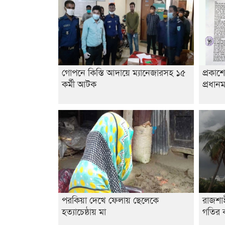
গোপনে কিস্তি আদায়ে ম্যানেজারসহ ১৫
প্রকাশ
কর্মী আটক
প্রধানম
পরকিয়া দেখে ফেলায় ছেলেকে
রাজশা
হত্যাচেষ্ঠায় মা
গতির ক