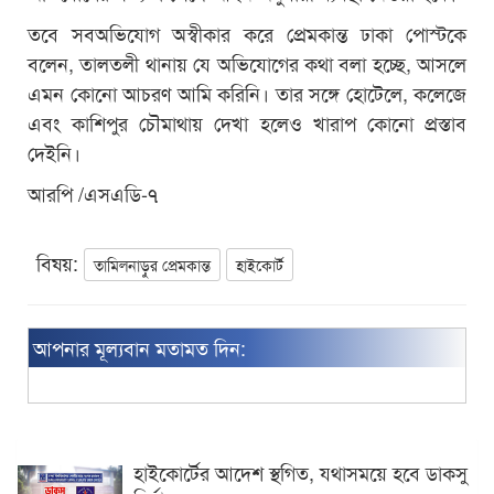
তবে সবঅভিযোগ অস্বীকার করে প্রেমকান্ত ঢাকা পোস্টকে
বলেন, তালতলী থানায় যে অভিযোগের কথা বলা হচ্ছে, আসলে
এমন কোনো আচরণ আমি করিনি। তার সঙ্গে হোটেলে, কলেজে
এবং কাশিপুর চৌমাথায় দেখা হলেও খারাপ কোনো প্রস্তাব
দেইনি।
আরপি /এসএডি-৭
বিষয়:
তামিলনাড়ুর প্রেমকান্ত
হাইকোর্ট
আপনার মূল্যবান মতামত দিন:
হাইকোর্টের আদেশ স্থগিত, যথাসময়ে হবে ডাকসু