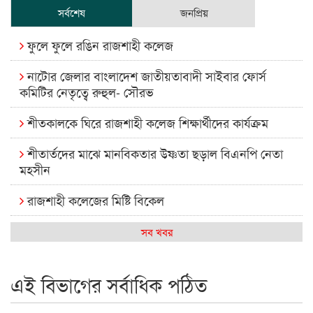
সর্বশেষ
জনপ্রিয়
ফুলে ফুলে রঙিন রাজশাহী কলেজ
নাটোর জেলার বাংলাদেশ জাতীয়তাবাদী সাইবার ফোর্স
কমিটির নেতৃত্বে রুহুল- সৌরভ
শীতকালকে ঘিরে রাজশাহী কলেজ শিক্ষার্থীদের কার্যক্রম
শীতার্তদের মাঝে মানবিকতার উষ্ণতা ছড়াল বিএনপি নেতা
মহসীন
রাজশাহী কলেজের মিষ্টি বিকেল
কেমন আছে আমাদের দেশের মধ্যবিত্তরা
সব খবর
রাজশাহী কলেজ ক্যারিয়ার ক্লাবের নেতৃত্বে ইসমাইল- বিশাল
এই বিভাগের সর্বাধিক পঠিত
রাজশাইন একাডেমির ফল প্রকাশ ও পুরস্কার বিতরণ