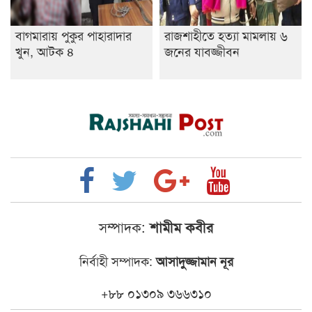
বাগমারায় পুকুর পাহারাদার
রাজশাহীতে হত্যা মামলায় ৬
খুন, আটক ৪
জনের যাবজ্জীবন
সম্পাদক:
শামীম কবীর
নির্বাহী সম্পাদক:
আসাদুজ্জামান নূর
+৮৮ ০১৩০৯ ৩৬৬৩১০