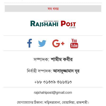
কেমন আছে আমাদের দেশের মধ্যবিত্তরা
সব খবর
রাজশাহী কলেজ ক্যারিয়ার ক্লাবের নেতৃত্বে ইসমাইল- বিশাল
রাজশাইন একাডেমির ফল প্রকাশ ও পুরস্কার বিতরণ
রাজশাহী কলেজের শিক্ষার্থী শাখাওয়াত পেলেন স্টার
এক্সিলেন্স অ্যাওয়ার্ড
বিশ্ব নদী বিবস উপলক্ষে নদী সুরক্ষায় নাওযাত্রা
সম্পাদক:
শামীম কবীর
খেলার মাঠে বানানো হয়েছে গর্ত ঝুঁকিতে আষাড়িয়াদহর দুই
নির্বাহী সম্পাদক:
আসাদুজ্জামান নূর
বিদ্যালয়
ইসলামের ইতিহাস ও সংস্কৃতি বিভাগের লাইট হাউজ ক্লাবের
+৮৮ ০১৩০৯ ৩৬৬৩১০
নেতৃত্ব ইসতিয়াক-মাহফুজ
rajshahipost@gmail.com
ডাকসুতে শিবিরের নিরঙ্কুশ জয়
যোগাযোগের ঠিকানা: দড়িখরবোনা, বোয়ালিয়া, রাজশাহী।