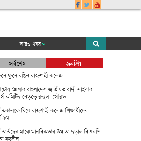
আরও খবর
সর্বশেষ
জনপ্রিয়
ুলে ফুলে রঙিন রাজশাহী কলেজ
াটোর জেলার বাংলাদেশ জাতীয়তাবাদী সাইবার
র্স কমিটির নেতৃত্বে রুহুল- সৌরভ
ীতকালকে ঘিরে রাজশাহী কলেজ শিক্ষার্থীদের
্যক্রম
ীতার্তদের মাঝে মানবিকতার উষ্ণতা ছড়াল বিএনপি
তা মহসীন