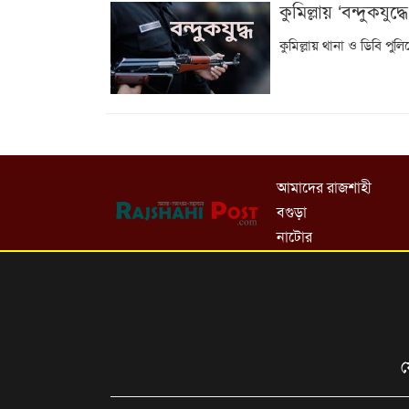
কুমিল্লায় ‘বন্দুকযুদ্
কুমিল্লায় থানা ও ডিবি পুলি
আমাদের রাজশাহী
বগুড়া
নাটোর