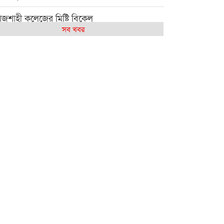
াজশাহী কলেজের মিষ্টি বিকেল
সব খবর
েমন আছে আমাদের দেশের মধ্যবিত্তরা
জশাহী কলেজ ক্যারিয়ার ক্লাবের নেতৃত্বে ইসমাইল-
শাল
াজশাইন একাডেমির ফল প্রকাশ ও পুরস্কার বিতরণ
জশাহী কলেজের শিক্ষার্থী শাখাওয়াত পেলেন স্টার
সিলেন্স অ্যাওয়ার্ড
শ্ব নদী বিবস উপলক্ষে নদী সুরক্ষায় নাওযাত্রা
লার মাঠে বানানো হয়েছে গর্ত ঝুঁকিতে
াড়িয়াদহর দুই বিদ্যালয়
সলামের ইতিহাস ও সংস্কৃতি বিভাগের লাইট হাউজ
লাবের নেতৃত্ব ইসতিয়াক-মাহফুজ