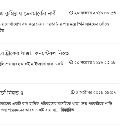
জে কুমিল্লায় ডেনমার্কের নারী
২৮ নভেম্বর ২০১৯ ০৮:৫৩
র যোগাযোগ বন্ধ করে দেয়। এরপর নিরুপায় হয়ে তিনি সাইফের খোঁজে
রিত
ে ট্রাকের ধাক্কা, কনস্টেবল নিহত
২০ নভেম্বর ২০১৯ ২৩:০৮
লিশের ব্যবহৃত ওই মাইক্রোবাসকে একটি
্ষে নিহত ৪
৫ অক্টোবর ২০১৯ ০৯:০৭
িবহনের একটি বাস হানিফ পরিবহনের বাসটিকে ধাক্কা দেয় পরবর্তীতে শান্তি
াপলা পরিবহনের আরও একটি বাস ধা...
বিস্তারিত