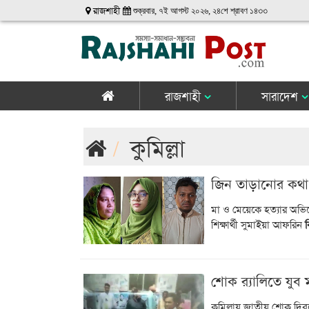
রাজশাহী
শুক্রবার, ৭ই আগস্ট ২০২৬, ২৪শে শ্রাবণ ১৪৩৩
রাজশাহী
সারাদেশ
কুমিল্লা
জিন তাড়ানোর কথা 
মা ও মেয়েকে হত্যার অভিযো
শিক্ষার্থী সুমাইয়া আফরিন
ব
শোক র‍্যালিতে যুব
কুমিল্লায় জাতীয় শোক দিবস