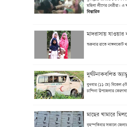
মহিলা লীগের নেত্রীরা। 
বিস্তারিত
মাদরাসায় যাওয়ার 
শুক্রবার রাতে নাঙ্গলকোট 
দুর্ঘটনাকবলিত অ্য
বুধবার (১১ মে) বিকেল ৫টা
চান্দিনা উপজেলার কেরণ
মাছের খামারে মিল
বৃহস্পতিবার সকালে জেলার 