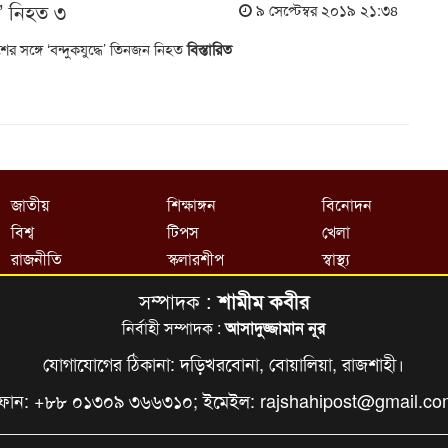
ধে’ নিহত ৩
৯ সেপ্টেম্বর ২০১৯ ২১:৩৪
শের সঙ্গে ‘বন্দুকযুদ্ধে’ তিনজন নিহত
বিস্তারিত
জাতীয়
শিক্ষাঙ্গন
বিনোদন
বিশ্ব
টিপস
খেলা
রাজনীতি
স্কলারশীপ
স্বাস্থ্য
সম্পাদক :
শামীম কবীর
নির্বাহী সম্পাদক :
আসাদুজ্জামান নূর
যোগাযোগের ঠিকানা: দড়িখরবোনা, বোয়ালিয়া, রাজশাহী।
ফোন: +৮৮ ০১৩০৯ ৩৬৬৩১০; ইমেইল:
rajshahipost@gmail.c