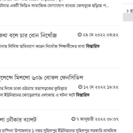
এ ঘটনার একটি ভিডিও সামাজিক যোগাযোগ মাধ্যম ফেসবুকে ছড়িয়ে প...
র
ক
কথা বলে চার বোন নিখোঁজ
২৯ মে ২০২২ ০৩:৫২
রা
বি
থানায় লিখিত অভিযোগ করেন নিখোঁজ শিক্ষার্থীদের বাবা
বিস্তারিত
র
রা
এক্
াম্বুলেন্সে মিললো ৬০৯ বোতল ফেনসিডিল
১২ মে ২০২২ ১৯:২২
র দিকে ঢাকা-চট্টগ্রাম মহাসড়কের কুমিল্লার
বি
খাল ইউনিয়নের কোড়েরপার এলাকায় এ ঘটনা ঘটে
বিস্তারিত
খে
আষ
লো নৌকার ব্যালট
৭ জানুয়ারী ২০২২ ০৮:০৭
ই
ক্
চান্দিনা উপজেলার ১ নম্বর সুহিলপুর ইউনিয়নের সুহিলপুর সরকারি প্রাথমিক