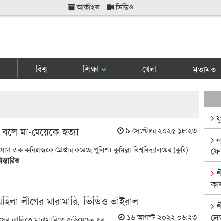
আর্কাইভ
ভিডিও
বিশ্ব
শিক্ষা
খেলা
মতামত
ফ
বলে মা-মেয়েকে হত্যা
৯ সেপ্টেম্বর ২০২৫ ১৮:২৩
ন
গ এক কবিরাজকে গ্রেপ্তার করেছে পুলিশ। কুমিল্লা বিশ্ববিদ্যালয়ের (কুবি)
ফো
িস্তারিত
শ
কার
 মহিলা লীগের মারামারি, ভিডিও ভাইরাল
শ
নে
১৬ আগস্ট ২০২২ ০৬:২৩
ের র‍্যালিতে মারামারিতে জড়িয়েছেন যুব