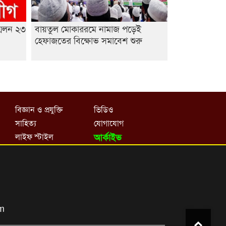
মেলন ২৩
বায়তুল মোকাররমে নামাজ পড়েই
হেফাজতের বিক্ষোভ সমাবেশ শুরু
বিজ্ঞান ও প্রযুক্তি
ভিডিও
সাহিত্য
যোগাযোগ
লাইফ স্টাইল
আর্কাইভ
om
Top