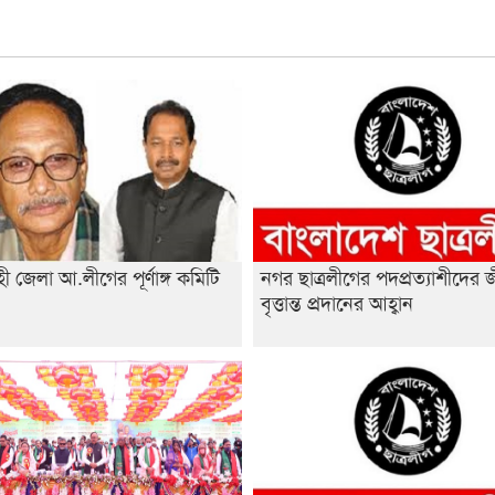
ী জেলা আ.লীগের পূর্ণাঙ্গ কমিটি
নগর ছাত্রলীগের পদপ্রত্যাশীদের 
া
বৃত্তান্ত প্রদানের আহ্বান