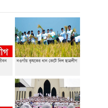
শেষ সময়ে ভোট কারচুরি অভিযোগ
আবিদের
জীবন
নওগাঁয় কৃষকের ধান কেটে দিল ছাত্রলীগ