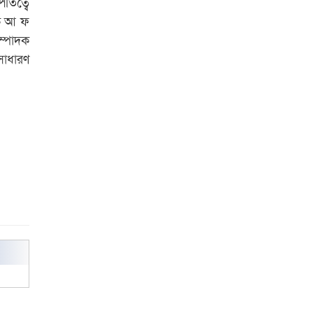
তিত্বে
পুরস্কার বিতরণ
দক আ ফ
রাজশাহী কলেজের শিক্ষার্থী শাখাওয়াত
ম্পাদক
পেলেন স্টার এক্সিলেন্স অ্যাওয়ার্ড
সাধারণ
বিশ্ব নদী বিবস উপলক্ষে নদী সুরক্ষায়
নাওযাত্রা
খেলার মাঠে বানানো হয়েছে গর্ত
ঝুঁকিতে আষাড়িয়াদহর দুই বিদ্যালয়
ইসলামের ইতিহাস ও সংস্কৃতি বিভাগের
লাইট হাউজ ক্লাবের নেতৃত্ব ইসতিয়াক-
মাহফুজ
ডাকসুতে শিবিরের নিরঙ্কুশ জয়
রাজশাহীতে ট্রাকচাপায় ভ্যানচালক
নিহত