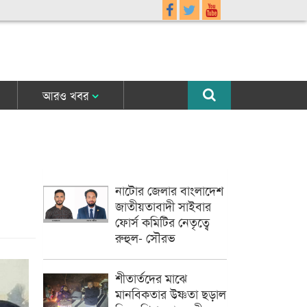
আরও খবর
নাটোর জেলার বাংলাদেশ
জাতীয়তাবাদী সাইবার
ফোর্স কমিটির নেতৃত্বে
রুহুল- সৌরভ
শীতার্তদের মাঝে
মানবিকতার উষ্ণতা ছড়াল