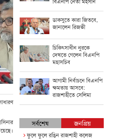
বিএনপি নেতা মহসীন
ডাকসুতে কারা জিতবে,
জানালেন রিজভী
চিকিৎসাধীন ‍নুরকে
দেখতে গেলেন বিএনপি
মহাসচিব
আগামী নির্বাচনে বিএনপি
ক্ষমতায় আসবে:
রাজশাহীতে সেলিমা
সাধারণ
াসিনার
সর্বশেষ
জনপ্রিয়
িয়েছে।
ফুলে ফুলে রঙিন রাজশাহী কলেজ