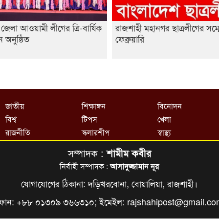
জেলা আওয়ামী লীগের ত্রি-বার্ষিক
রাজশাহী মহানগর ছাত্রলীগের সম্
ন অনুষ্ঠিত
ফেব্রুয়ারি
জাতীয়
শিক্ষাঙ্গন
বিনোদন
বিশ্ব
টিপস
খেলা
রাজনীতি
স্কলারশীপ
স্বাস্থ্য
সম্পাদক :
শামীম কবীর
নির্বাহী সম্পাদক :
আসাদুজ্জামান নূর
যোগাযোগের ঠিকানা: দড়িখরবোনা, বোয়ালিয়া, রাজশাহী।
ফোন: +৮৮ ০১৩০৯ ৩৬৬৩১০; ইমেইল:
rajshahipost@gmail.c