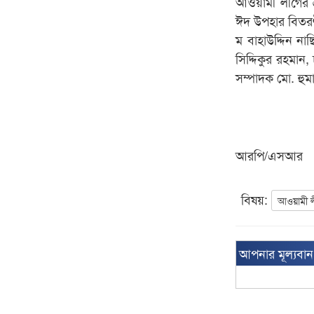
আওয়ামী লীগের ত
ঈদ উপহার বিতরণী
ম বাহাউদ্দিন না
সিদ্দিকুর রহমান
সম্পাদক মো. হুমা
আরপি/এসআর
বিষয়:
আওয়ামী 
আপনার মূল্যবা