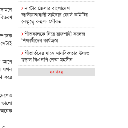
নাটোর জেলার বাংলাদেশ
 সামনে
জাতীয়তাবাদী সাইবার ফোর্স কমিটির
বিতরণ
নেতৃত্বে রুহুল- সৌরভ
শীতকালকে ঘিরে রাজশাহী কলেজ
ম্পাদক
শিক্ষার্থীদের কার্যক্রম
 সেটাই
শীতার্তদের মাঝে মানবিকতার উষ্ণতা
ছড়াল বিএনপি নেতা মহসীন
ের আগে
চন যখন
রাজশাহী কলেজের মিষ্টি বিকেল
সব খবর
রণ করে
কেমন আছে আমাদের দেশের
মধ্যবিত্তরা
 দেশেও
ষ ভালো
রাজশাহী কলেজ ক্যারিয়ার ক্লাবের
নেতৃত্বে ইসমাইল- বিশাল
ে অনেক
রাজশাইন একাডেমির ফল প্রকাশ ও