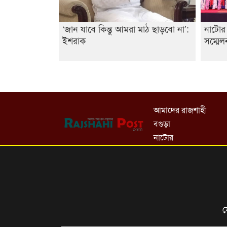
‘জান যাবে কিন্তু আমরা মাঠ ছাড়বো না’:
নাটোর 
ইশরাক
সম্মেল
আমাদের রাজশাহী
বগুড়া
নাটোর