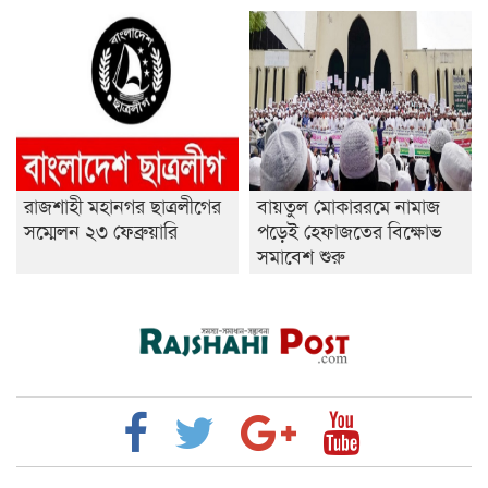
রাজশাহী মহানগর ছাত্রলীগের
বায়তুল মোকাররমে নামাজ
সম্মেলন ২৩ ফেব্রুয়ারি
পড়েই হেফাজতের বিক্ষোভ
সমাবেশ শুরু