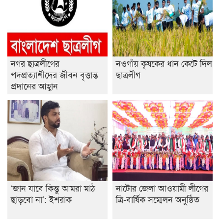
শেষ সময়ে ভোট কারচুরি অভিযোগ আবিদের
নগর ছাত্রলীগের
নওগাঁয় কৃষকের ধান কেটে দিল
পদপ্রত্যাশীদের জীবন বৃত্তান্ত
ছাত্রলীগ
প্রদানের আহ্বান
‘জান যাবে কিন্তু আমরা মাঠ
নাটোর জেলা আওয়ামী লীগের
ছাড়বো না’: ইশরাক
ত্রি-বার্ষিক সম্মেলন অনুষ্ঠিত