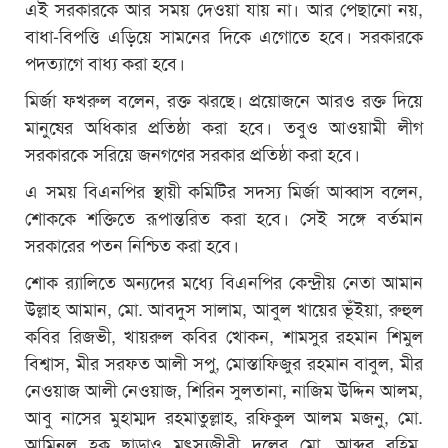
এই সরকারকে আর সময় দেওয়া যায় না। আর পেছানো নয়,
বাধা-বিপত্তি এড়িয়ে সামনের দিকে এগোতে হবে। সরকারকে
পদত্যাগে বাধ্য করা হবে।
মির্জা ফখরুল বলেন, রক্ত ঝরছে। প্রয়োজনে আরও রক্ত দিয়ে
মানুষের অধিকার প্রতিষ্ঠা করা হবে। তবুও আওয়ামী লীগ
সরকারকে সরিয়ে জনগণের সরকার প্রতিষ্ঠা করা হবে।
এ সময় বিএনপির স্থায়ী কমিটির সদস্য মির্জা আব্বাস বলেন,
শোককে শক্তিতে রূপান্তরিত করা হবে। সেই সঙ্গে বর্তমান
সরকারের পতন নিশ্চিত করা হবে।
শোক র‌্যালিতে অন্যদের মধ্যে বিএনপির কেন্দ্রীয় নেতা আমান
উল্লাহ আমান, মো. আবদুস সালাম, আবুল খায়ের ভূঁইয়া, রুহুল
কবির রিজভী, খায়রুল কবির খোকন, শামসুর রহমান শিমুল
বিশ্বাস, মীর সরফত আলী সপু, মোস্তাফিজুর রহমান বাবুল, মীর
নেওয়াজ আলী নেওয়াজ, শিরিন সুলতানা, নাজিম উদ্দিন আলম,
আবু নাসের মুহাম্মদ রহমাতুল্লাহ, রফিকুল আলম মজনু, মো.
আমিনুল হক ছাড়াও মৎস্যজীবী দলের মো. আব্দুর রহিম,