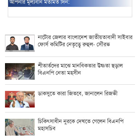
আপনার মূল্যবান মতামত দিন:
নাটোর জেলার বাংলাদেশ জাতীয়তাবাদী সাইবার
ফোর্স কমিটির নেতৃত্বে রুহুল- সৌরভ
শীতার্তদের মাঝে মানবিকতার উষ্ণতা ছড়াল
বিএনপি নেতা মহসীন
ডাকসুতে কারা জিতবে, জানালেন রিজভী
চিকিৎসাধীন ‍নুরকে দেখতে গেলেন বিএনপি
মহাসচিব