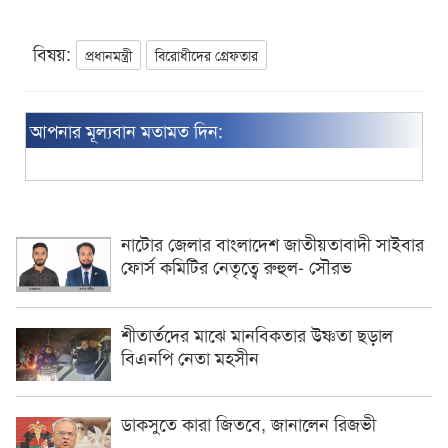
বিষয়:
প্রধানমন্ত্রী
বিরোধীদের গ্রেফতার
আপনার মূল্যবান মতামত দিন:
নাটোর জেলার বাংলাদেশ জাতীয়তাবাদী সাইবার
ফোর্স কমিটির নেতৃত্বে রুহুল- সৌরভ
শীতার্তদের মাঝে মানবিকতার উষ্ণতা ছড়াল
বিএনপি নেতা মহসীন
ডাকসুতে কারা জিতবে, জানালেন রিজভী