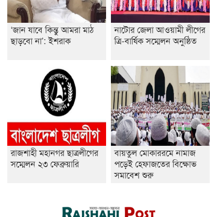
‘জান যাবে কিন্তু আমরা মাঠ
নাটোর জেলা আওয়ামী লীগের
ছাড়বো না’: ইশরাক
ত্রি-বার্ষিক সম্মেলন অনুষ্ঠিত
রাজশাহী মহানগর ছাত্রলীগের
বায়তুল মোকাররমে নামাজ
সম্মেলন ২৩ ফেব্রুয়ারি
পড়েই হেফাজতের বিক্ষোভ
সমাবেশ শুরু