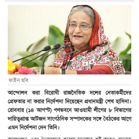
ফাইল ছবি
আন্দোলন করা বিরোধী রাজনৈতিক দলের নেতাকর্মীদের
গ্রেফতার না করার নির্দেশনা দিয়েছেন প্রধানমন্ত্রী শেখ হাসিনা।
রোববার (১৪ আগস্ট) গণভবনে আওয়ামী লীগের ৮ বিভাগের
দায়িত্বপ্রাপ্ত আটজন সাংগঠনিক সম্পাদকের সঙ্গে বৈঠকের আগে
এমন নির্দেশনা দেন তিনি।
আন্দোলন এবং নৈরাজ্যের কারণে মানুষের কষ্ট আরও বাড়তে