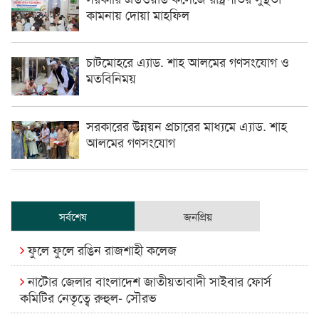
কামনায় দোয়া মাহফিল
চাটমোহরে এ্যাড. শাহ আলমের গণসংযোগ ও
মতবিনিময়
সরকারের উন্নয়ন প্রচারের মাধ্যমে এ্যাড. শাহ
আলমের গণসংযোগ
সর্বশেষ
জনপ্রিয়
ফুলে ফুলে রঙিন রাজশাহী কলেজ
নাটোর জেলার বাংলাদেশ জাতীয়তাবাদী সাইবার ফোর্স
কমিটির নেতৃত্বে রুহুল- সৌরভ