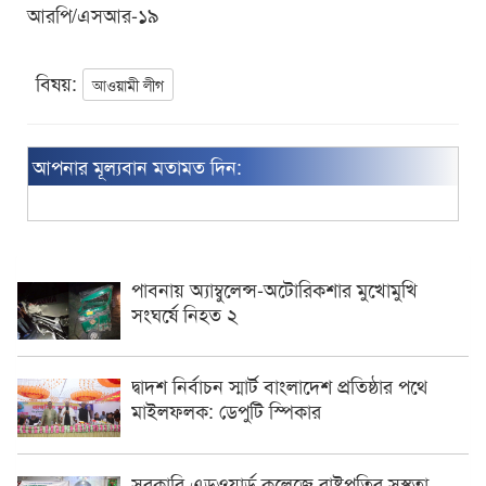
আরপি/এসআর-১৯
বিষয়:
আওয়ামী লীগ
আপনার মূল্যবান মতামত দিন:
পাবনায় অ্যাম্বুলেন্স-অটোরিকশার মুখোমুখি
সংঘর্ষে নিহত ২
দ্বাদশ নির্বাচন স্মার্ট বাংলাদেশ প্রতিষ্ঠার পথে
মাইলফলক: ডেপুটি স্পিকার
সরকারি এডওয়ার্ড কলেজে রাষ্ট্রপতির সুস্থতা