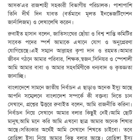
আসক'এর রাজশাহী সহকারী বিভাগীয় পরিচালক। পাশাপাশি
তিনি দীর্ঘ দিন যাবত (বর্তমানে মূলত ইনভেজটিগেশন
জার্নালিজম) ও লেখালেখি করেন।
রুবাইত হাসান বলেন, জাতিসংঘের ছোঁয়া ও বিশ্ব শান্তি কমিটির
সাবেক পদের স্পর্শ আমাকে এখানে যোগ ও অনুপ্রেরণা
যোগিয়েছে।এই সম্মান আল্লাহর কৃপা দান ও রহমত।আমার
জীবন গঠনে আমার পরিবার, শিক্ষক,স্বজন,সিনিয়র ও স্পেশালী
আমি আমার বাবা ও আমার সহধর্মিণীকে ধন্যবাদ ও কৃতজ্ঞতা
জানাচ্ছি।
বাংলাদেশে সামনে জাতীয় নির্বাচন এ ছাড়াও অনেক ইস্যু আছে
আপনি সম্মেলনে বাংলাদেশ সম্পর্কে কী বক্তব্য দিতে চান
সেখানে, প্রশ্নের উত্তরে রুবাইত বলেন, আমি রাজনীতি করিনা।
নির্বাচন নিয়ে সেখানে আমার বলার কিছুই নেই।আমি ছোট
মানুষ,আমি মনে করি আমি এখনো ছাত্র আমার অনেক শিখার
আছে।সত্যিকার অর্থেই আমি সেখানে শিখতে চাইবো। তবে
রোহিঙ্গা ইস্যু নিয়ে আমার কিছু বলার আছে। রোহিঙ্গা ইস্যু