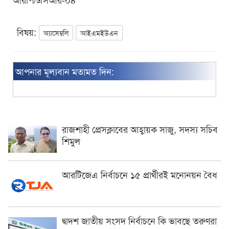
বিষয়:
অ্যাসেম্বলি
আইএমইউএন
আপনার মূল্যবান মতামত দিন:
রাজশাহী প্রেসক্লাবের আহ্বায়ক সাজু, সদস্য সচিব
শিমুল
আরটিজেএ নির্বাচনে ১৫ প্রার্থীরই মনোনয়ন বৈধ
দ্বাদশ জাতীয় সংসদ নির্বাচনে কি ভাবছে তরুণরা