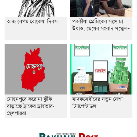
আজ বেগম রোকেয়া দিবস
পরকীয়া প্রেমিকের সঙ্গে মা
উধাও, মেয়ের সংবাদ সম্মেলন
মোহনপুরে করোনা ঝুঁকি
মাদকসেবীদের নতুন নেশা
বাড়াচ্ছে ট্রাকের ড্রাইভার-
‘ট্যাপেন্টাডল’
হেলপাররা