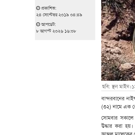
প্রকাশিত:
২৪ সেপ্টেম্বর ২০১৯ ০৪:৪৯
আপডেট:
৮ আগস্ট ২০২৬ ১৬:০৮
ছবি: স্থল মাইন।১৯
বান্দরবানের নাইক
(৩২) নামে এক র
সোমবার সকালে 
উদ্ধার করা হয়। 
আব্দুল মালেকের 