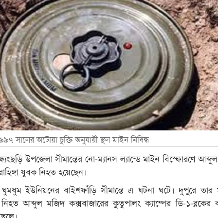
৯৭ সালের অটোয়া চুক্তি অনুযায়ী স্থল মাইন নিষিদ্ধ
্ষ্যংছড়ি উপজেলা সীমান্তের নো-ম্যানস ল্যান্ডে মাইন বিস্ফোরণে আব্দ
োহিঙ্গা যুবক নিহত হয়েছেন।
ঘুমধুম ইউনিয়নের বাইশফাঁড়ি সীমান্তে এ ঘটনা ঘটে। দুপুরে তার
নিহত আব্দুল মজিদ কক্সবাজারের কুতুপালং ক্যাম্পের ডি-১-ব্লকের বা
ছেলে।