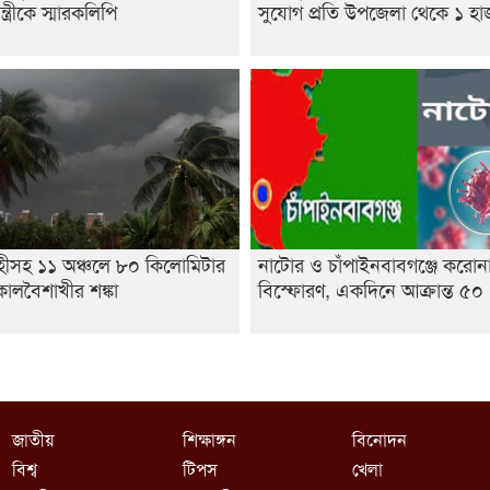
ন্ত্রীকে স্মারকলিপি
সুযোগ প্রতি উপজেলা থেকে ১ হ
হীসহ ১১ অঞ্চলে ৮০ কিলোমিটার
নাটোর ও চাঁপাইনবাবগঞ্জে করোন
ালবৈশাখীর শঙ্কা
বিস্ফোরণ, একদিনে আক্রান্ত ৫০
জাতীয়
শিক্ষাঙ্গন
বিনোদন
বিশ্ব
টিপস
খেলা