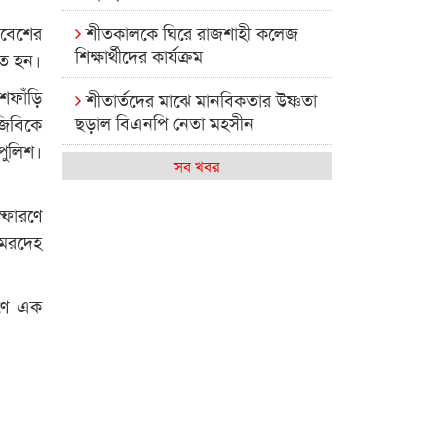
শীতকালকে ঘিরে রাজশাহী কলেজ
্রবেশের
শিক্ষার্থীদের কার্যক্রম
হত হন।
শফাঁড়ি
শীতার্তদের মাঝে মানবিকতার উষ্ণতা
ছড়াল বিএনপি নেতা মহসীন
জিবিকে
পুলিশ।
রাজশাহী কলেজের মিষ্টি বিকেল
সব খবর
কেমন আছে আমাদের দেশের
্ফোরণে
মধ্যবিত্তরা
 মরদেহ
রাজশাহী কলেজ ক্যারিয়ার ক্লাবের
নেতৃত্বে ইসমাইল- বিশাল
রণে এক
রাজশাইন একাডেমির ফল প্রকাশ ও
পুরস্কার বিতরণ
রাজশাহী কলেজের শিক্ষার্থী শাখাওয়াত
পেলেন স্টার এক্সিলেন্স অ্যাওয়ার্ড