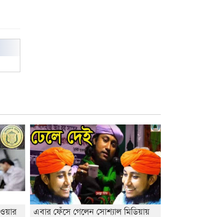
বিশ্ব নদী বিবস উপলক্ষে নদী সুরক্ষায়
নাওযাত্রা
খেলার মাঠে বানানো হয়েছে গর্ত
ঝুঁকিতে আষাড়িয়াদহর দুই বিদ্যালয়
ইসলামের ইতিহাস ও সংস্কৃতি বিভাগের
লাইট হাউজ ক্লাবের নেতৃত্ব ইসতিয়াক-
মাহফুজ
ডাকসুতে শিবিরের নিরঙ্কুশ জয়
রাজশাহীতে ট্রাকচাপায় ভ্যানচালক
নিহত
শেষ সময়ে ভোট কারচুরি অভিযোগ
আবিদের
াওয়ার
এবার ফেঁসে গেলেন সোশ্যাল মিডিয়ায়