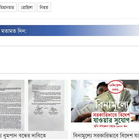
মিয়ানমার
রোহিঙ্গা
নিহত
ন মতামত দিন:
্যে ধূমপান বন্ধের দাবিতে
বিনামূল্যে সরকারিভাবে বিদেশ য