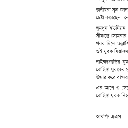
স্থানীয়রা সূত্র 
চেষ্টা করেছেন। ন
ঘুমধুম ইউনিয়ন 
সীমান্তে সোমবার
খবর দিলে তল্লাশ
ওই যুবক মিয়ানমা
নাইক্ষ্যংছড়ির ঘ
রোহিঙ্গা যুবকের
উদ্ধার করে বান্
এর আগে ৩ সেপ্ট
রোহিঙ্গা যুবক ন
আরপি/ এএস