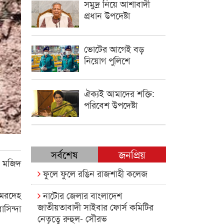
সমুদ্র নিয়ে আশাবাদী
প্রধান উপদেষ্টা
ভোটের আগেই বড়
নিয়োগ পুলিশে
ঐক্যই আমাদের শক্তি:
পরিবেশ উপদেষ্টা
সর্বশেষ
জনপ্রিয়
ুল মজিদ
ফুলে ফুলে রঙিন রাজশাহী কলেজ
 মরদেহ
নাটোর জেলার বাংলাদেশ
জাতীয়তাবাদী সাইবার ফোর্স কমিটির
সিন্দা
নেতৃত্বে রুহুল- সৌরভ